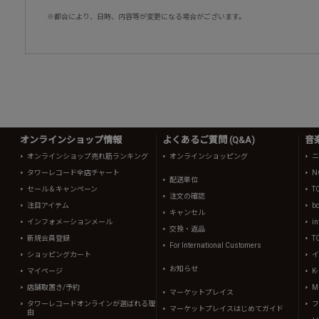
※都合により、日時、内容等が変更になる場合がございます。
オンラインショップ情報
よくあるご質問 (Q&A)
音
オンラインショップ売れ筋ランキング
オンラインショッピング
ニ
タワーレコード全店チャート
N
配送単位
セール＆キャンペーン
T
注文の確認
注目アイテム
b
キャンセル
インフォメーションメール
in
交換・返品
新規会員登録
T
For International Customers
ショッピングカート
イ
お知らせ
マイページ
K
店舗取置き/予約
Mi
マーケットプレイス
タワーレコードオンラインが選ばれる理
フ
マーケットプレイスはじめてガイド
由