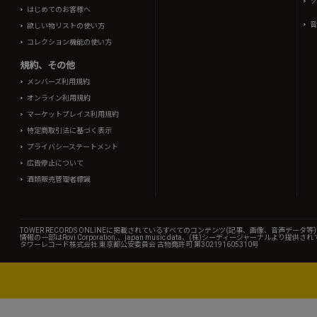
ソ
はじめてのお客様へ
音
欲しい物リストの使い方
コレクション機能の使い方
規約、その他
メンバーズ利用規約
オンライン利用規約
マーケットプレイス利用規約
特定商取引法に基づく表示
プライバシーステートメント
広告停止について
酒類販売管理者標識
TOWER RECORDS ONLINEに掲載されているすべてのコンテンツ(記事、画像、音声デ
情報の一部はRovi Corporation.、japan music data、(株)シーディージャーナルより提供
タワーレコード株式会社 東京都公安委員会 古物商許可 第302191605310号