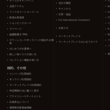
セール＆キャンペーン
T
注文の確認
注目アイテム
b
キャンセル
インフォメーションメール
in
交換・返品
新規会員登録
T
For International Customers
ショッピングカート
イ
お知らせ
マイページ
K
店舗取置き/予約
Mi
マーケットプレイス
タワーレコードオンラインが選ばれる理
フ
マーケットプレイスはじめてガイド
由
ソ
はじめてのお客様へ
音
欲しい物リストの使い方
コレクション機能の使い方
規約、その他
メンバーズ利用規約
オンライン利用規約
マーケットプレイス利用規約
特定商取引法に基づく表示
プライバシーステートメント
広告停止について
酒類販売管理者標識