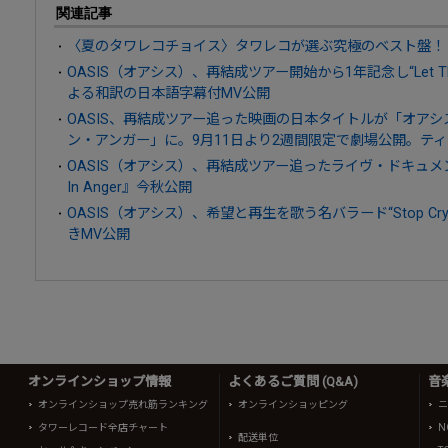
関連記事
〈夏のタワレコチョイス〉タワレコが選ぶ究極のベスト盤！
OASIS（オアシス）、再結成ツアー開始から1年記念し“Let The
よる和訳の日本語字幕付MV公開
OASIS、再結成ツアー追った映画の日本タイトルが「オア
ン・アンガー」に。9月11日より2週間限定で劇場公開。テ
OASIS（オアシス）、再結成ツアー追ったライヴ・ドキュメンタリー
In Anger』今秋公開
OASIS（オアシス）、希望と再生を歌う名バラード“Stop Crying 
きMV公開
オンラインショップ情報
よくあるご質問 (Q&A)
音
オンラインショップ売れ筋ランキング
オンラインショッピング
ニ
タワーレコード全店チャート
N
配送単位