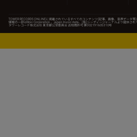
TOWER RECORDS ONLINEに掲載されているすべてのコンテンツ(記事、画像、音声デ
情報の一部はRovi Corporation.、japan music data、(株)シーディージャーナルより提供
タワーレコード株式会社 東京都公安委員会 古物商許可 第302191605310号