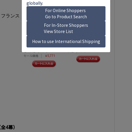
モニューシコ: 歌劇「ハル
モニューシコ: 歌劇「ハル
カ」 (全4幕)
カ」 (全4幕)
、フランス
、
、
ウカシュ・ボロヴィチ
ウカシュ・ボロヴィチ
、
、
ウィーン放送交響楽団
ウィーン放送交響楽団
コリーヌ・ウィンター
コリーヌ・ウィンター
、
、
ズ
ピョートル・ベチャ
ズ
ピョートル・ベチャ
ワ
ワ
発売日
2022年02月09日
発売日
2022年03月17日
通常価格
￥6,790
価格
￥4,620
セール価格
￥5,771
全4幕）