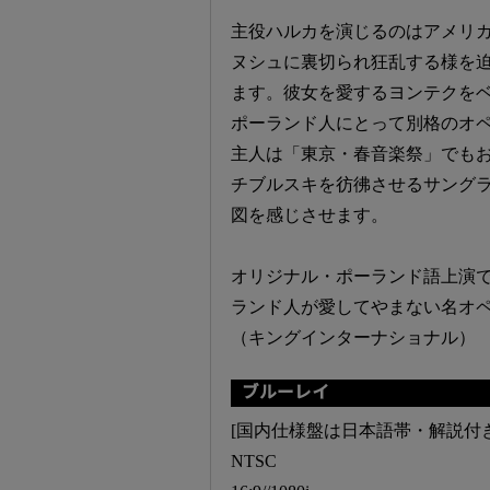
主役ハルカを演じるのはアメリ
ヌシュに裏切られ狂乱する様を
ます。彼女を愛するヨンテクを
ポーランド人にとって別格のオ
主人は「東京・春音楽祭」でも
チブルスキを彷彿させるサング
図を感じさせます。
オリジナル・ポーランド語上演
ランド人が愛してやまない名オ
（キングインターナショナル）
ブルーレイ
[国内仕様盤は日本語帯・解説付き
NTSC