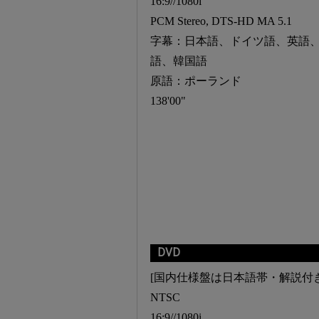
16:9//1080i
PCM Stereo, DTS-HD MA 5.1
字幕：日本語、ドイツ語、英語
語、韓国語
原語：ポーランド
138'00"
DVD
[国内仕様盤は日本語帯・解説付き
NTSC
16:9//1080i