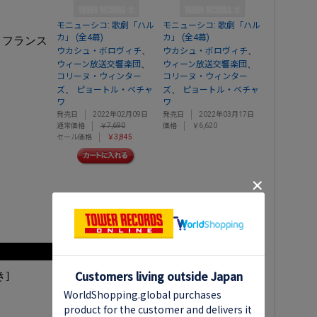
モニューシコ: 歌劇「ハル
モニューシコ: 歌劇「ハル
カ」 (全4幕)
カ」 (全4幕)
、フランス
、
、
ウカシュ・ボロヴィチ
ウカシュ・ボロヴィチ
、
、
ウィーン放送交響楽団
ウィーン放送交響楽団
コリーヌ・ウィンター
コリーヌ・ウィンター
、
、
ズ
ピョートル・ベチャ
ズ
ピョートル・ベチャ
ワ
ワ
発売日
2022年02月09日
発売日
2022年03月17日
通常価格
￥7,690
価格
￥6,620
セール価格
￥3,845
]