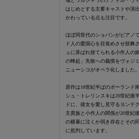
場とワルシャワのテアトル・ヴ
はじめとする主要キャストや演
かわっている点も注目です。
ほぼ同世代のショパンがピアノ
ド人の愛国心を目覚めさせ鼓舞さ
ュに弄ばれ捨てられる小作人の
の蜂起」失敗への義憤をヴォジ
ニューシコがオペラ化しました
原作は18世紀半ばのポーランド
シュ・トレリンスキは20世紀後
ドに、彼女を愛し見守るヨンテ
主貴族と小作人の関係が20世紀
の横暴に泣くか弱き存在とその
に批判しています。