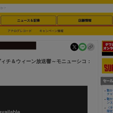
ニュース＆記事
店舗情報
アナログレコード
キャンペーン情報
ヴィチ＆ウィーン放送響～モニューシコ：
聴か
チャ
聴か
ンス
〈タ
限定