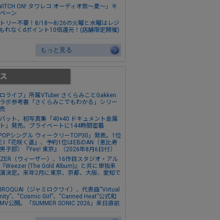
WITCH ON! タワレコ オーディオ祭～夏～」キ
ペーン
トリー不要！8/18～8/26の火曜と水曜はレジ
もれなくdポイント10倍還元！(店舗限定開催)
もっと見る
ロライブ」所属VTuber さくらみことGakken
ラボ参考書「さくらみこでもわかる」シリー
売
バット、初写真集「40×40 ドキュメント金属
ト」発売。プライベートに144時間密着
-POPシングル ウィークリーTOP30」発表。1位
E:I『花咲く道』、予約1位はEBiDAN（恵比寿
男子部）『Yes! 東京』（2026年8月6日付）
EZER（ウィーザー）、16作目スタジオ・アル
Weezer (The Gold Album)』と共に単独来
演決定。来年2月に東京、京都、大阪、愛知で
MIROQUAI（ジャミロクワイ）、代表曲“Virtual
anity”、“Cosmic Girl”、“Canned Heat”公式和
MV公開。「SUMMER SONIC 2026」来日直前