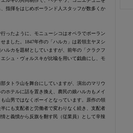
ィエルキの共同制作で、ベチャワ、コニエチュニを
出、指揮をはじめポーランド人スタッフが数多くか
で行ったように、モニューシコはオペラでポーラン
せました。1847年作の「ハルカ」は若領主ヤヌシ
娘ハルカを題材としていますが、前年の「クラクフ
ミエシュ・ヴォルスキが比喩を用いて戯曲にし、モ
。
南部タトラ山を舞台にしていますが、演出のマリウ
半のホテルに話を置き換え、農民の娘ハルカもメイ
クも山男ではなくボーイとなっています。原作の領
後半にも支配者と労働者で変わりなく続き、支配者
同情と義憤から反旗を翻す民（従業員）として辛辣