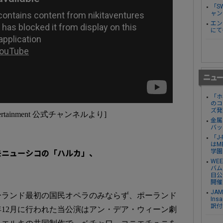
「S
ャン
エン
にて
「ホ
のコ
ズ発
ntertainment 公式チャンネルより]
金属
バッ
「J
はM
学園
モニューシコの「ハルカ」、
WE
バム『
日公
開催
JA
ーランド最初の国民オペラのみならず、ポーランド
Ins
訳付
年12月に行われた当公演はアン・デア・ウィーン劇