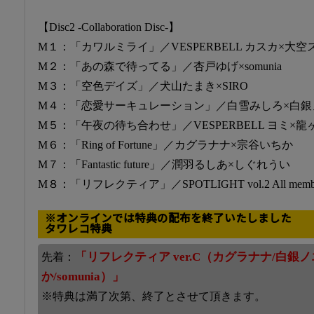
【Disc2 -Collaboration Disc-】
M１：「カワルミライ」／VESPERBELL カスカ×大空
M２：「あの森で待ってる」／杏戸ゆげ×somunia
M３：「空色デイズ」／犬山たまき×SIRO
M４：「恋愛サーキュレーション」／白雪みしろ×白銀
M５：「午夜の待ち合わせ」／VESPERBELL ヨミ×龍
M６：「Ring of Fortune」／カグラナナ×宗谷いちか
M７：「Fantastic future」／潤羽るしあ×しぐれうい
M８：「リフレクティア」／SPOTLIGHT vol.2 All memb
※オンラインでは特典の配布を終了いたしました
タワレコ特典
「リフレクティア ver.C（カグラナナ/白銀
先着：
か/somunia）」
※特典は満了次第、終了とさせて頂きます。