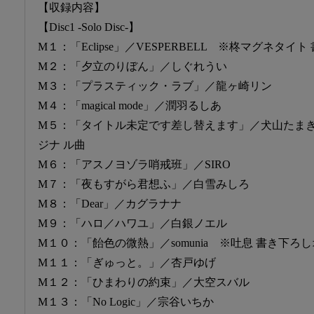
【収録内容】
【Disc1 -Solo Disc-】
M１：「Eclipse」／VESPERBELL ※柊マグネタ
M２：「夕立のりぼん」／しぐれうい
M３：「プラスティック・ラブ」／龍ヶ崎リン
M４：「magical mode」／潤羽るしあ
M５：「タイトル未定です差し替えます」／犬山たま
ジナ ル曲
M６：「アスノヨゾラ哨戒班」／SIRO
M７：「夜もすがら君想ふ」／白雪みしろ
M８：「Dear」／カグラナナ
M９：「ハロ／ハワユ」／白銀ノエル
M１０：「飴色の微熱」／somunia ※吐息 書き下ろ
M１１：「ぎゅっと。」／杏戸ゆげ
M１２：「ひまわりの約束」／大空スバル
M１３：「No Logic」／宗谷いちか