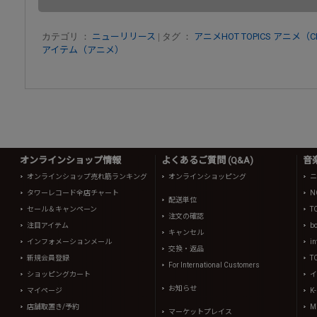
カテゴリ ：
ニューリリース
| タグ ：
アニメHOT TOPICS
アニメ（C
アイテム（アニメ）
オンラインショップ情報
よくあるご質問 (Q&A)
音
オンラインショップ売れ筋ランキング
オンラインショッピング
ニ
タワーレコード全店チャート
N
配送単位
セール＆キャンペーン
T
注文の確認
注目アイテム
b
キャンセル
インフォメーションメール
in
交換・返品
新規会員登録
T
For International Customers
ショッピングカート
イ
お知らせ
マイページ
K
店舗取置き/予約
Mi
マーケットプレイス