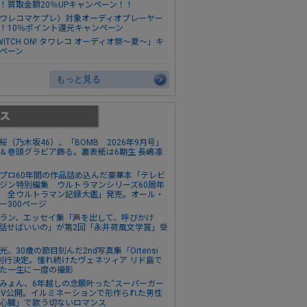
！買取金額20％UPキャンペーン！！
ワレコマケプレ〉対象オーディオプレーヤー
！10％ポイント還元キャンペーン
WITCH ON! タワレコ オーディオ祭～夏～」キ
ペーン
もっと見る
桜（乃木坂46）、「BOMB 2026年9月号」
＆巻頭グラビア飾る。裏表紙は6期生 長嶋凛
プロ60年間の作品詰め込んだ豪華本「テレビ
ジン特別編集 ウルトラマンシリーズ60周年
 全ウルトラマン記録大鑑」発売。オール・
ー300ページ
ラン、エッセイ集「声を出して、呼びかけ
話せばいいの」が第2回「永井荷風文学賞」受
光、30歳の節目刻んだ2nd写真集「Ortensi
刊行決定。憧れ続けたヴェネツィア リド島で
た一生に一度の撮影
みょん、6年越しの念願叶った“スーパーガー
MV公開。イルミネーションで形作られた男性
心臓」で歌う切ないロマンス