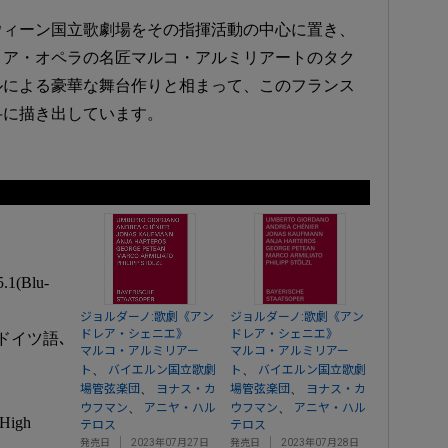
ウィーン国立歌劇場をその指揮活動の中心に置き、
リア・オペラの名匠マルコ・アルミリアートのタク
ルによる豪華な舞台作りと相まって、このフランス
弁に描き出しています。
1(Blu-
ジョルダーノ:歌劇《アン
ジョルダーノ:歌劇《アン
ドレア・シェニエ》
ドレア・シェニエ》
ドイツ語､
マルコ・アルミリアー
マルコ・アルミリアー
、
、
ト
バイエルン国立歌劇
ト
バイエルン国立歌劇
、
、
場管弦楽団
ヨナス・カ
場管弦楽団
ヨナス・カ
、
、
ウフマン
アニヤ・ハル
ウフマン
アニヤ・ハル
High
テロス
テロス
発売日
2023年07月27日
発売日
2023年07月28日