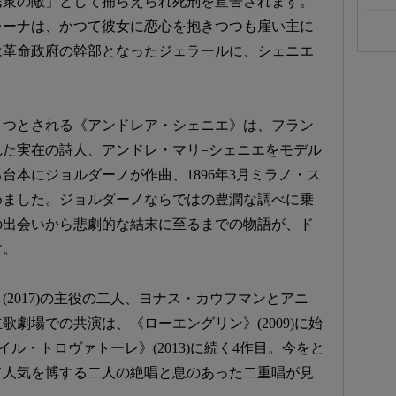
民衆の敵」として捕らえられ死刑を宣告されます。
レーナは、かつて彼女に恋心を抱きつつも雇い主に
は革命政府の幹部となったジェラールに、シェニエ
とつとされる《アンドレア・シェニエ》は、フラン
れた実在の詩人、アンドレ・マリ=シェニエをモデル
台本にジョルダーノが作曲、1896年3月ミラノ・ス
めました。ジョルダーノならではの豊潤な調べに乗
の出会いから悲劇的な結末に至るまでの物語が、ド
す。
2017)の主役の二人、ヨナス・カウフマンとアニ
劇場での共演は、《ローエングリン》(2009)に始
《イル・トロヴァトーレ》(2013)に続く4作目。今をと
て人気を博する二人の絶唱と息のあった二重唱が見