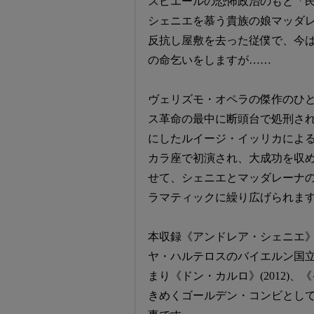
スピエールの恐怖政治のもと「
シェニエを慕う貴族の娘マッダ
反抗し屋敷を去った従僕で、今
の命乞いをしますが……
ヴェリズモ・オペラの傑作のひ
ス革命の最中に断頭台で処刑さ
にしたルイージ・イッリカによる
カラ座で初演され、大成功を収
せて、シェニエとマッダレーナ
ラマティックに繰り広げられま
本収録《アンドレア・シェニエ》(
ヤ・ハルテロスのバイエルン国立歌
まり《ドン・カルロ》(2012)、
きめくゴールデン・コンビとし