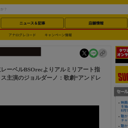
ニュース＆記事
店舗情報
アナログレコード
キャンペーン情報
レーベルBSOrecよりアルミリアート指
ス主演のジョルダーノ：歌劇“アンドレ
映画
を抽
8月
聴か
チャ
聴か