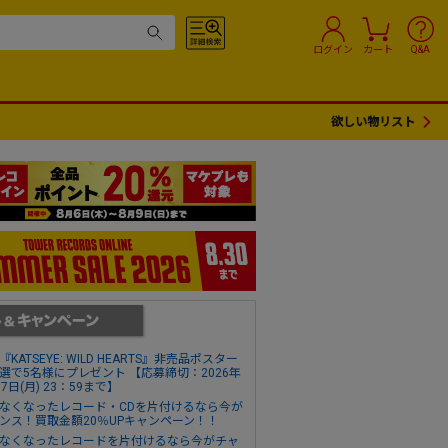
ログイン
カート
Q&A
欲しい物リスト
『KATSEYE: WILD HEARTS』非売品ポスター
選で5名様にプレゼント 【応募締切：2026年
17日(月) 23：59まで】
なくなったレコード・CDを片付けるなら今が
ンス！買取金額20％UPキャンペーン！！
なくなったレコードを片付けるなら今がチャ