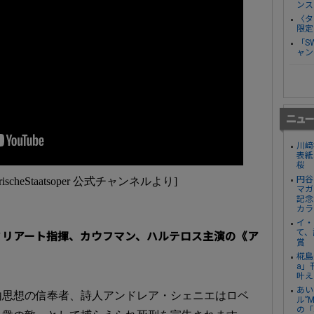
ンス
〈タ
限定
「S
ャン
川﨑
表紙
桜
円谷
ischeStaatsoper 公式チャンネルより]
マガ
記念
カラ
イ・
て、
ミリアート指揮、カウフマン、ハルテロス主演の《ア
賞
椛島
a」
叶え
あい
由思想の信奉者、詩人アンドレア・シェニエはロベ
ル”
の「