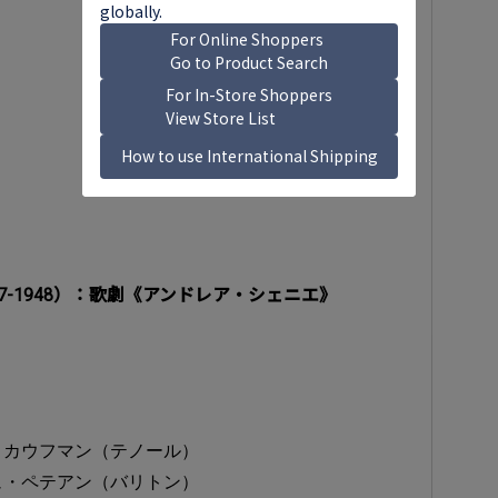
通常価格
￥5,990
セール価格
￥5,091
7-1948）：歌劇《アンドレア・シェニエ》
・カウフマン（テノール）
ュ・ペテアン（バリトン）