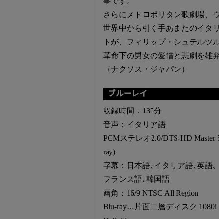
事です。
さらにメトロポリタン歌劇場、
世界中から引く手あまたのイタ
トが、フィリップ・シュテルツ
革命下の男女の愛憎と悲劇を雄
（ナクソス・ジャパン）
ブルーレイ
収録時間：135分
音声：イタリア語
PCMステレオ2.0/DTS-HD Master 5.
ray)
字幕：日本語､イタリア語､英語､
フランス語､韓国語
画角：16/9 NTSC All Region
Blu-ray…片面二層ディスク 1080i 