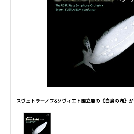
スヴェトラーノフ&ソヴィエト国立響の《白鳥の湖》がH