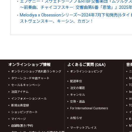
エフゲニー・スヴェトラーノフ＆RTBF交響楽団『ムソルグス
～前奏曲、チャイコフスキー: 交響曲第6番「悲愴」』2025年
Melodiya x Obsessionシリーズ～2024年7月下旬発売
ストヴェンスキー、キーシン、カガン！
オンラインショップ情報
よくあるご質問 (Q&A)
音
オンラインショップ売れ筋ランキング
オンラインショッピング
ニ
タワーレコード全店チャート
N
配送単位
セール＆キャンペーン
T
注文の確認
注目アイテム
b
キャンセル
インフォメーションメール
in
交換・返品
新規会員登録
T
For International Customers
ショッピングカート
イ
お知らせ
マイページ
K
店舗取置き/予約
Mi
マーケットプレイス