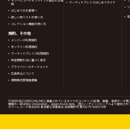
タワーレコードオンラインが選ばれる理
フ
マーケットプレイスはじめてガイド
由
ソ
はじめてのお客様へ
音
欲しい物リストの使い方
コレクション機能の使い方
規約、その他
メンバーズ利用規約
オンライン利用規約
マーケットプレイス利用規約
特定商取引法に基づく表示
プライバシーステートメント
広告停止について
酒類販売管理者標識
TOWER RECORDS ONLINEに掲載されているすべてのコンテンツ(記事、画像、音声デ
情報の一部はRovi Corporation.、japan music data、(株)シーディージャーナルより提供
タワーレコード株式会社 東京都公安委員会 古物商許可 第302191605310号