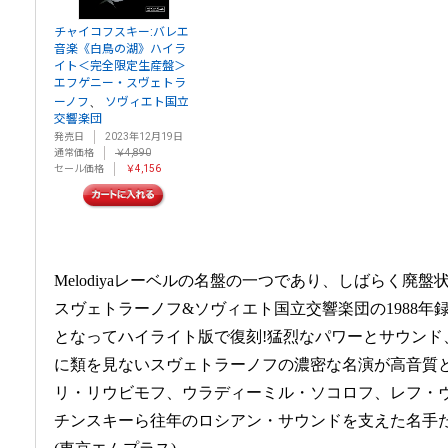
チャイコフスキー:バレエ
音楽《白鳥の湖》ハイラ
イト＜完全限定生産盤＞
エフゲニー・スヴェトラ
、
ーノフ
ソヴィエト国立
交響楽団
発売日
2023年12月19日
通常価格
￥4,890
セール価格
￥4,156
Melodiyaレーベルの名盤の一つであり、しばらく廃
スヴェトラーノフ&ソヴィエト国立交響楽団の1988年
となってハイライト版で復刻!猛烈なパワーとサウンド
に類を見ないスヴェトラーノフの濃密な名演が高音質
リ・リウビモフ、ウラディーミル・ソコロフ、レフ・
チンスキーら往年のロシアン・サウンドを支えた名手た