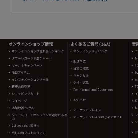
オンラインショップ情報
よくあるご質問 (Q&A)
音
オンラインショップ売れ筋ランキング
オンラインショッピング
ニ
タワーレコード全店チャート
N
配送単位
セール＆キャンペーン
T
注文の確認
注目アイテム
b
キャンセル
インフォメーションメール
in
交換・返品
新規会員登録
T
For International Customers
ショッピングカート
イ
お知らせ
マイページ
K
店舗取置き/予約
Mi
マーケットプレイス
タワーレコードオンラインが選ばれる理
フ
マーケットプレイスはじめてガイド
由
ソ
はじめてのお客様へ
音
欲しい物リストの使い方