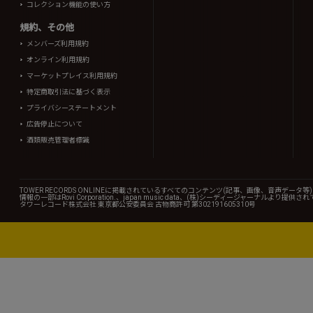
コレクション機能の使い方
規約、その他
メンバーズ利用規約
オンライン利用規約
マーケットプレイス利用規約
特定商取引法に基づく表示
プライバシーステートメント
広告停止について
酒類販売管理者標識
TOWER RECORDS ONLINEに掲載されているすべてのコンテンツ(記事、画像、音声デ
情報の一部はRovi Corporation.、japan music data、(株)シーディージャーナルより提供
タワーレコード株式会社 東京都公安委員会 古物商許可 第302191605310号