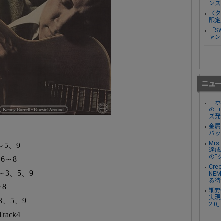
ンス
〈タ
限定
「S
ャン
「ホ
のコ
ズ発
金属
バッ
Mr
～5、9
達成し
の“
 6～8
Cre
1～3、5、9
NE
る待
～8
細野
実現。
～3、5、9
2.
ack4