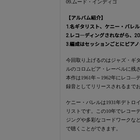
09.ムード・インディゴ
【アルバム紹介】
1.名ギタリスト、ケニー・バレ
2.レコ―ディングされながら、
3.編成はセッションごとにピア
今回取り上げるのはジャズ・ギ
ルのコロムビア・レーベルに残さ
本作は1961年～1962年にレコ
録音としてリリースされるまで
ケニー・バレルは1931年デトロ
リストです。この10年でレコー
ジングや多彩なコードワークな
で聴くことができます。