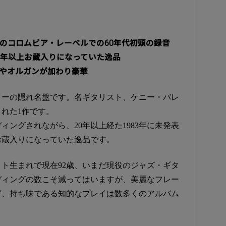
ルのコロムビア・レーベルでの60年代初頭の録音
20年以上お蔵入りになっていた逸品
ノやオルガンが加わり豪華
ターの隠れ名盤です。名ギタリスト、ケニー・バレ
れた1作です。
―ディングされながら、20年以上経た1983年に未発表
お蔵入りになっていた逸品です。
イト生まれで現在92歳、いまだ現役のジャズ・ギタ
ディングの数こそ減ってはいますが、美麗なフレー
ど、持ち味である知的なプレイは数多くのアルバム