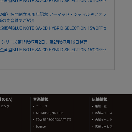
E NOTE SA-CD HYBRID SELECTION 20%OFFセ
ion 第2弾〉名門創立70周年記念 アーマッド・ジャマルやファラ
新の高音質でご紹介
E NOTE SA-CD HYBRID SELECTION 15%OFFセ
シリーズ第1弾が7月2日、第2弾が7月16日発売
E NOTE SA-CD HYBRID SELECTION 15%OFFセ
(Q&A)
音楽情報
店舗情報
ッピング
ニュース
店舗一覧
NO MUSIC, NO LIFE.
店舗ニュース
TOWER RECORDS ARTISTS
店舗イベント
bounce
店舗サービス