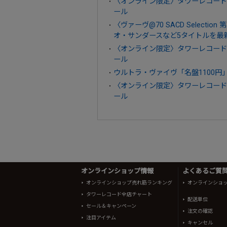
〈オンライン限定〉タワーレコード企画盤BLU
ール
〈ヴァーヴ@70 SACD Select
オ・サンダースなど5タイトルを最
〈オンライン限定〉タワーレコード企画盤BLU
ール
ウルトラ・ヴァイヴ「名盤1100円」
〈オンライン限定〉タワーレコード企画盤BLU
ール
オンラインショップ情報
よくあるご質問 
オンラインショップ売れ筋ランキング
オンラインショ
タワーレコード全店チャート
配送単位
セール＆キャンペーン
注文の確認
注目アイテム
キャンセル