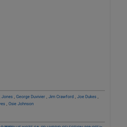
 Jones
,
George Duvivier
,
Jim Crawford
,
Joe Dukes
,
yes
,
Osie Johnson