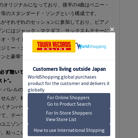
のオリジナルになっており、後半の4曲はベニー・
ン等のスタンダード・ソングという構成です。
れがそれぞれのセッションに参加しており、ピアノ
ガンにはジャック・マクダフ、サックスもテナーに
レオ・ライト、ベースはメジャー・ホリー、ジョー
はジミー・クロフォード、ジョー・デュークス、ル
ソンと豪華です。
を必ず聴いて下さい】
スト”。
・バレルのオリジナルで、タイトルからラテン風の
ませんが、軽快なスイング・ビートの上を各メンバ
ゆくナンバーになっています。
けて、テーマはケニー・バレルのギターとテナー・
のユニゾンで進行します。テーマ提示後はまずテナ
す。粘っこいフレージングを交えながら巧みなプレ