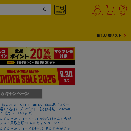
ログイン
カート
Q&A
欲しい物リスト
『KATSEYE: WILD HEARTS』非売品ポスター
選で5名様にプレゼント 【応募締切：2026年
17日(月) 23：59まで】
なくなったレコード・CDを片付けるなら今が
ンス！買取金額20％UPキャンペーン！！
なくなったレコードを片付けるなら今がチャ