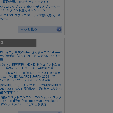
！買取金額20％UPキャンペーン！！
ワレコマケプレ〉対象オーディオプレーヤー
！10％ポイント還元キャンペーン
WITCH ON! タワレコ オーディオ祭～夏～」キ
ペーン
もっと見る
ロライブ」所属VTuber さくらみことGakken
ラボ参考書「さくらみこでもわかる」シリー
売
バット、初写真集「40×40 ドキュメント金属
ト」発売。プライベートに144時間密着
s. GREEN APPLE、最優秀アーティスト賞2連覇
た「MUSIC AWARDS JAPAN 2026」で
クスシキ”ライヴ・パフォーマンス公開
epy Nuts、アリーナ・ツアー「Creepy Nuts O
MAN TOUR 2027」開催決定。約1年半ぶりとな
望の国内ツアー
晴臣×パペットスンスン、スペシャル・コラボ
8月23日開催「YouTube Music Weekend 1
0」にヘッドライナーとして出演決定