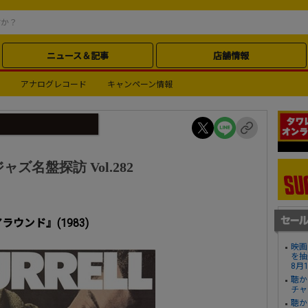
ニュース＆記事
店舗情報
アナログレコード
キャンペーン情報
ャズ名盤探訪 Vol.282
ウンド』(1983)
映画
を抽
8月
聴か
チャ
聴か