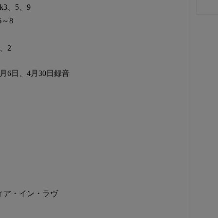
k3、5、9
6～8
1、2
年3月6日、4月30日録音
ウィア・イン・ラヴ