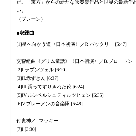
だ。「東方」からの新たな吹奏楽作品と世界の最新作
い。
（ブレーン）
■収録曲
[1]星へ向かう道〈日本初演〉／R.バックリー [5:47]
交響組曲《グリム童話》〈日本初演〉／B.ブロートン
[2]I.ラプンツェル [6:20]
[3]II.赤ずきん [6:37]
[4]III.踊ってすりきれた靴 [6:24]
[5]IV.ルンペルシュティルツヒェン [6:35]
[6]V.ブレーメンの音楽隊 [5:48]
付喪神／J.マッキー
[7]I [3:30]