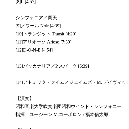
[8]II [4:57]
シンフォニア／周天
[9]ノワール Noir [4:39]
[10]トランジット Transit [4:20]
[11]アリオーソ Arioso [7:39]
[12]D-O-N-E [4:54]
[13]バッカナリア／P.スパーク [5:39]
[14]アトミック・タイム／ジェイムズ・M. デイヴィッド [5
【演奏】
昭和音楽大学吹奏楽団昭和ウインド・シンフォニー
指揮：ユージーン M.コーポロン / 福本信太郎