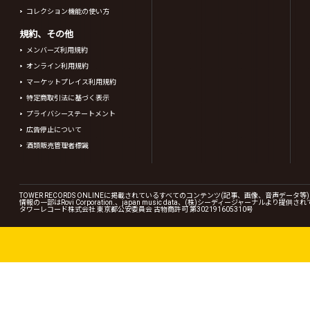
コレクション機能の使い方
規約、その他
メンバーズ利用規約
オンライン利用規約
マーケットプレイス利用規約
特定商取引法に基づく表示
プライバシーステートメント
広告停止について
酒類販売管理者標識
TOWER RECORDS ONLINEに掲載されているすべてのコンテンツ(記事、画像、音声デ
情報の一部はRovi Corporation.、japan music data、(株)シーディージャーナルより提供
タワーレコード株式会社 東京都公安委員会 古物商許可 第302191605310号