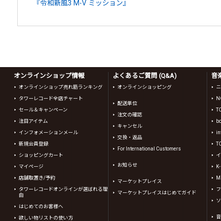
『令和新風3 M-V ミッション』
オンラインショップ情報
よくあるご質問 (Q&A)
音
オンラインショップ売れ筋ランキング
オンラインショッピング
ニ
タワーレコード全店チャート
N
配送単位
セール＆キャンペーン
T
注文の確認
注目アイテム
b
キャンセル
インフォメーションメール
in
交換・返品
新規会員登録
T
For International Customers
ショッピングカート
イ
お知らせ
マイページ
K
店舗取置き/予約
Mi
マーケットプレイス
タワーレコードオンラインが選ばれる理
フ
マーケットプレイスはじめてガイド
由
ソ
はじめてのお客様へ
音
欲しい物リストの使い方