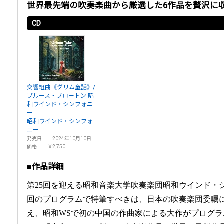
世界最先端の吹奏楽曲から厳選した6作品を贅沢に
CD
交響組曲《グリム童話》/
ブルース・ブロートン 昭
和ウインド・シンフォニ
ー
昭和ウインド・シンフォ
ニー
発売日
2024年10月10日
価格
￥2,750
■作品詳細
第25回を迎える昭和音楽大学吹奏楽団昭和ウインド・
回のプログラムで特筆すべきは、日本の吹奏楽団委嘱
え、昭和WSで初の中国の作曲家による大作がプログ