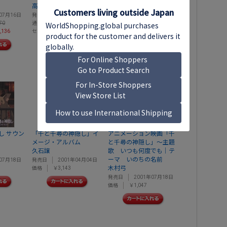
、
、
高畑勲
朝倉あき
高畑勲
朝倉あき
07月16日
発売日
2014年12月03日
発売日
2014年12月03日
70
通常価格
￥7,480
通常価格
￥5,170
,136
セール価格
￥5,984
セール価格
￥4,136
し サウン
「千と千尋の神隠し」イ
アニメーション映画「千
メージ・アルバム
と千尋の神隠し」～主題
久石譲
歌 いつも何度でも｜テ
ーマ いのちの名前
07月18日
発売日
2001年04月04日
木村弓
価格
￥3,143
発売日
2001年07月18日
価格
￥1,047