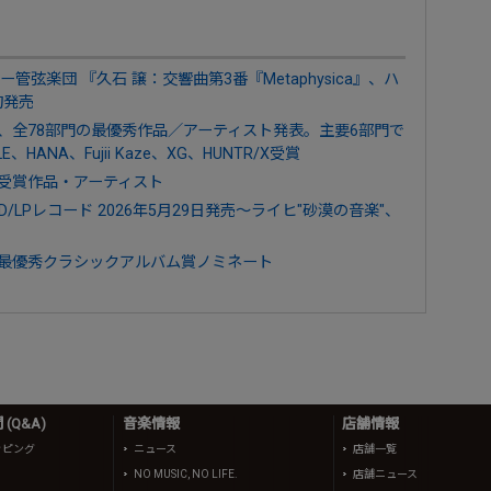
弦楽団 『久石 譲：交響曲第3番『Metaphysica』、ハ
旬発売
2026」、全78部門の最優秀作品／アーティスト発表。主要6部門で
E、HANA、Fujii Kaze、XG、HUNTR/X受賞
026」受賞作品・アーティスト
cts』CD/LPレコード 2026年5月29日発売～ライヒ"砂漠の音楽"、
2026」最優秀クラシックアルバム賞ノミネート
(Q&A)
音楽情報
店舗情報
ッピング
ニュース
店舗一覧
NO MUSIC, NO LIFE.
店舗ニュース