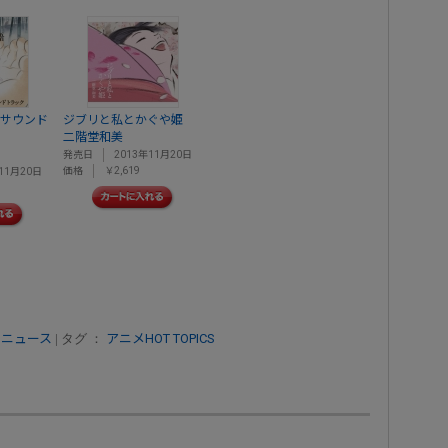
 サウンド
ジブリと私とかぐや姫
二階堂和美
発売日
2013年11月20日
価格
￥2,619
11月20日
 ニュース
| タグ ：
アニメHOT TOPICS