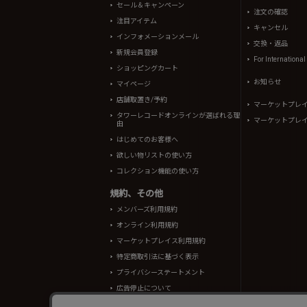
セール＆キャンペーン
注文の確認
注目アイテム
キャンセル
インフォメーションメール
交換・返品
新規会員登録
For Internationa
ショッピングカート
お知らせ
マイページ
店舗取置き/予約
マーケットプレ
タワーレコードオンラインが選ばれる理
マーケットプレ
由
はじめてのお客様へ
欲しい物リストの使い方
コレクション機能の使い方
規約、その他
メンバーズ利用規約
オンライン利用規約
マーケットプレイス利用規約
特定商取引法に基づく表示
プライバシーステートメント
広告停止について
酒類販売管理者標識