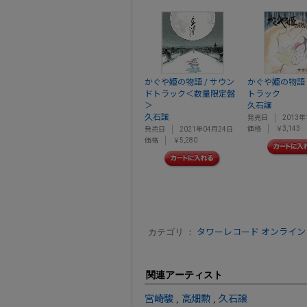
かぐや姫の物語 / サウン
かぐや姫の物語
ドトラック＜数量限定盤
トラック
＞
久石譲
久石譲
発売日
2013年
価格
￥3,143
発売日
2021年04月24日
価格
￥5,280
カテゴリ ：
タワーレコード オンライン
関連アーティスト
宮崎駿
,
高畑勲
,
久石譲