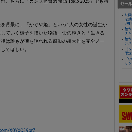
らに「カンヌ監督週間 in Tokio 2025」でも特
映画
を抽
8月
を背景に、「かぐや姫」という1人の女性の誕生か
聴か
長していく様子を描いた物語。命の輝きと「生きる
チャ
聴か
最後は誰もが涙を誘われる感動の超大作を完全ノー
ンス
クしてほしい。
〈タ
限定
「S
ャン
er.com/X0YdC39prZ