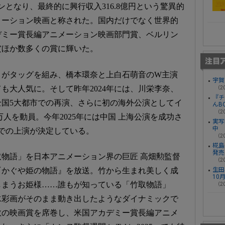
となり、最終的に興行収入316.8億円という驚異的
メーション映画と称された。国内だけでなく世界的
デミー賞長編アニメーション映画部門賞、ベルリン
賞ほか数多くの賞に輝いた。
ブリがタッグを組み、橋本環奈と上白石萌音のW主演
宇賀
も大人気に。そして昨年2024年には、川栄李奈、
（20
『チ
国5大都市での再演、さらに初の海外公演としてイ
んB
（20
万人を動員。今年2025年には中国 上海公演を成功さ
実写
中
国での上演が決定している。
（20
椛島光
発売
取物語」を日本アニメーション界の巨匠 高畑勲監督
（20
生田
『かぐや姫の物語』を放送。竹から生まれ美しく成
10
しまうお姫様……誰もが知っている「竹取物語」
（20
水彩画がそのまま動き出したようなダイナミックで
数の映画賞を席巻し、米国アカデミー賞長編アニメ