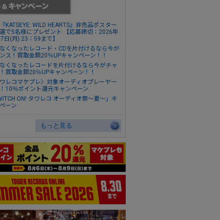
『KATSEYE: WILD HEARTS』非売品ポスター
選で5名様にプレゼント 【応募締切：2026年
17日(月) 23：59まで】
なくなったレコード・CDを片付けるなら今が
ンス！買取金額20％UPキャンペーン！！
なくなったレコードを片付けるなら今がチャ
！買取金額20％UPキャンペーン！！
ワレコマケプレ〉対象オーディオプレーヤー
！10％ポイント還元キャンペーン
WITCH ON! タワレコ オーディオ祭～夏～」キ
ペーン
もっと見る