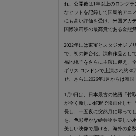
れ、公開後は1年以上のロングラン
なヒットを記録して国民的アニ
にも高い評価を受け、米国アカ
国際映画祭の最高賞である金熊
2022年には東宝とスタジオジ
で、初の舞台化。演劇作品として
福地桃子をさらに主演に迎え、全
ギリス ロンドンで上演され約30
せ、さらに2026年1月からは韓
1月9日は、日本最古の物語「竹
が全く新しい解釈で映画化した
長し、十五夜に突然月に帰って
を、色彩豊かな絵巻物や美しい
美しい映像で届ける。海外の多