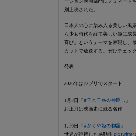
ーション映画部門にノミネートされ、さ
別上映された。
日本人の心に染み入る美しい風景
ら少女時代を経て美しい姫に成
喜び」というテーマを表現し、
カットで放送する。ぜひチェッ
発表
2026年はジブリでスタート
1月2日『
#千と千尋の神隠し
』
お正月は映画史に残る名作
1月9日『
#かぐや姫の物語
』
世界が絶賛した感動作
pic.twitt