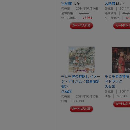
ほか
ほか
宮崎駿
宮崎駿
発売日
2014年07月16日
発売日
2014年
通常価格
￥7,480
通常価格
￥5,1
セール価格
￥5,984
セール価格
￥4
千と千尋の神隠し イメー
千と千尋の神隠
ジ・アルバム＜数量限定
ドトラック
盤＞
久石譲
久石譲
発売日
2001年
価格
￥3,143
発売日
2021年03月13日
価格
￥4,180