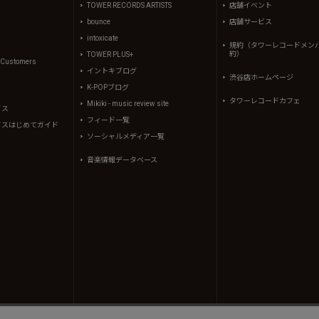
TOWER RECORDS ARTISTS
店舗イベント
bounce
店舗サービス
intoxicate
規約（タワーレコードメン
約）
TOWER PLUS+
l Customers
イントキブログ
渋谷店ホームページ
K-POPブログ
タワーレコードカフェ
Mikiki - music review site
イス
フィード一覧
イスはじめてガイド
ソーシャルメディア一覧
音楽情報データベース