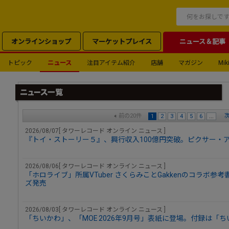
オンラインショップ
マーケットプレイス
ニュース＆記事
トピック
ニュース
注目アイテム紹介
店舗
マガジン
Miki
前の20件
次
1
2
3
4
5
6
...
2026/08/07[ タワーレコード オンライン ニュース ]
『トイ・ストーリー５』、興行収入100億円突破。ピクサー・
2026/08/06[ タワーレコード オンライン ニュース ]
「ホロライブ」所属VTuber さくらみことGakkenのコラボ
ズ発売
2026/08/03[ タワーレコード オンライン ニュース ]
「ちいかわ」、「MOE 2026年9月号」表紙に登場。付録は「