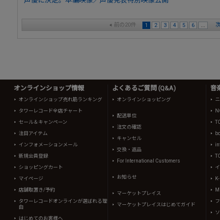
声優に決定。本編映像／声優発表特別映像公開
前の20件
次
1
2
3
4
5
6
...
オンラインショップ情報
よくあるご質問 (Q&A)
音
オンラインショップ売れ筋ランキング
オンラインショッピング
ニ
タワーレコード全店チャート
N
配送単位
セール＆キャンペーン
T
注文の確認
注目アイテム
b
キャンセル
インフォメーションメール
in
交換・返品
新規会員登録
T
For International Customers
ショッピングカート
イ
お知らせ
マイページ
K
店舗取置き/予約
Mi
マーケットプレイス
タワーレコードオンラインが選ばれる理
フ
マーケットプレイスはじめてガイド
由
ソ
はじめてのお客様へ