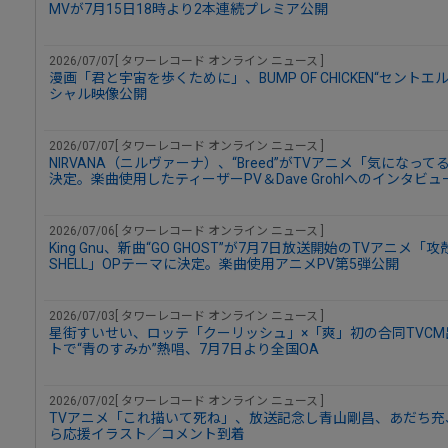
MVが7月15日18時より2本連続プレミア公開
2026/07/07[ タワーレコード オンライン ニュース ]
漫画「君と宇宙を歩くために」、BUMP OF CHICKEN“セン
シャル映像公開
2026/07/07[ タワーレコード オンライン ニュース ]
NIRVANA（ニルヴァーナ）、“Breed”がTVアニメ「気にな
決定。楽曲使用したティーザーPV＆Dave Grohlへのインタビ
2026/07/06[ タワーレコード オンライン ニュース ]
King Gnu、新曲“GO GHOST”が7月7日放送開始のTVアニメ「攻殻機動
SHELL」OPテーマに決定。楽曲使用アニメPV第5弾公開
2026/07/03[ タワーレコード オンライン ニュース ]
星街すいせい、ロッテ「クーリッシュ」×「爽」初の合同TVC
トで“青のすみか”熱唱、7月7日より全国OA
2026/07/02[ タワーレコード オンライン ニュース ]
TVアニメ「これ描いて死ね」、放送記念し青山剛昌、あだち充
ら応援イラスト／コメント到着