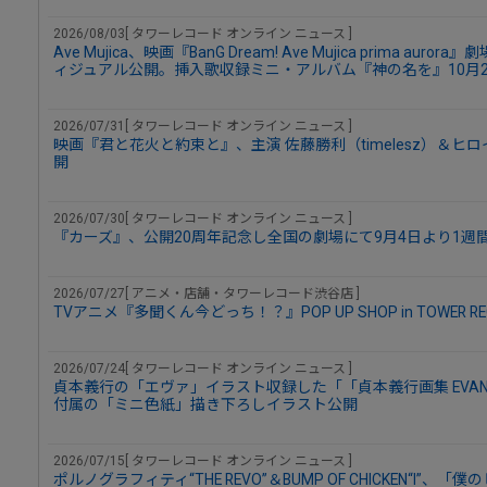
2026/08/03[ タワーレコード オンライン ニュース ]
Ave Mujica、映画『BanG Dream! Ave Mujica prima a
ィジュアル公開。挿入歌収録ミニ・アルバム『神の名を』10月2
2026/07/31[ タワーレコード オンライン ニュース ]
映画『君と花火と約束と』、主演 佐藤勝利（timelesz）＆ヒ
開
2026/07/30[ タワーレコード オンライン ニュース ]
『カーズ』、公開20周年記念し全国の劇場にて9月4日より1週
2026/07/27[ アニメ・店舗・タワーレコード渋谷店 ]
TVアニメ『多聞くん今どっち！？』POP UP SHOP in TOWER R
2026/07/24[ タワーレコード オンライン ニュース ]
貞本義行の「エヴァ」イラスト収録した「「貞本義行画集 EVAN
付属の「ミニ色紙」描き下ろしイラスト公開
2026/07/15[ タワーレコード オンライン ニュース ]
ポルノグラフィティ“THE REVO”＆BUMP OF CHICKEN“I