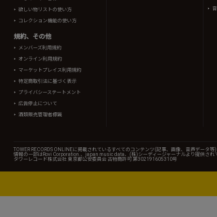
音
欲しい物リストの使い方
コレクション機能の使い方
規約、その他
メンバーズ利用規約
オンライン利用規約
マーケットプレイス利用規約
特定商取引法に基づく表示
プライバシーステートメント
広告停止について
酒類販売管理者標識
TOWER RECORDS ONLINEに掲載されているすべてのコンテンツ(記事、画像、音声デ
情報の一部はRovi Corporation.、japan music data、(株)シーディージャーナルより提供
タワーレコード株式会社 東京都公安委員会 古物商許可 第302191605310号