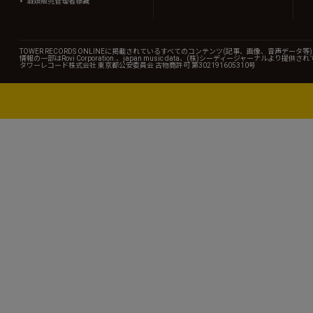
酒類販売管理者標識
TOWER RECORDS ONLINEに掲載されているすべてのコンテンツ(記事、画像、音声デ
情報の一部はRovi Corporation.、japan music data、(株)シーディージャーナルより提供
タワーレコード株式会社 東京都公安委員会 古物商許可 第302191605310号