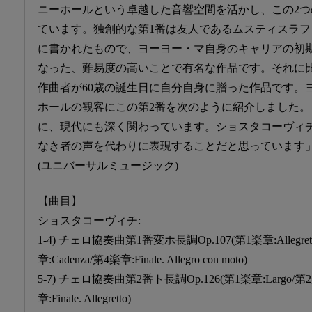
ニーホールという卓越した音響空間を活かし、この2
ています。独創的な第1番は友人であるムスティスラ
に書かれたもので、ヨーヨー・マ自身のキャリアの初
なった、難易度の高いことで有名な作品です。それに
作曲者が60歳の誕生日に自分自身に贈った作品です。
ホールの観客にこの第2番を次のように紹介しました
に、現代にも深く関わっています。ショスタコーヴィ
なき者の声を代わりに表現することだと思っています
(ユニバーサルミュージック)
【曲目】
ショスタコーヴィチ:
1-4) チェロ協奏曲第1番変ホ長調Op.107(第1楽章:Allegrett
章:Cadenza/第4楽章:Finale. Allegro con moto)
5-7) チェロ協奏曲第2番ト長調Op.126(第1楽章:Largo/第2楽章:S
章:Finale. Allegretto)