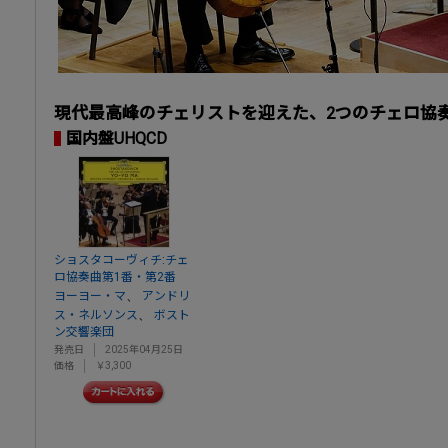
現代最高峰のチェリストを迎えた、2つのチェロ協
国内盤UHQCD
ショスタコーヴィチ:チェ
ロ協奏曲第1番・第2番
、
ヨーヨー・マ
アンドリ
、
ス・ネルソンス
ボスト
ン交響楽団
発売日
2025年04月25日
価格
￥3,300