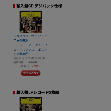
輸入盤CD デジパック仕様
ショスタコーヴィチ: チェ
ロ協奏曲集
、
ヨーヨー・マ
アンドリ
、
ス・ネルソンス
ボスト
ン交響楽団
発売日
2025年04月26日
通常価格
￥3,490
セール価格
￥2,966
輸入盤LPレコード2枚組