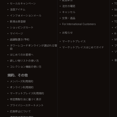
配送単位
セール＆キャンペーン
T
注文の確認
注目アイテム
b
キャンセル
インフォメーションメール
in
交換・返品
新規会員登録
T
For International Customers
ショッピングカート
イ
お知らせ
マイページ
K
店舗取置き/予約
Mi
マーケットプレイス
タワーレコードオンラインが選ばれる理
フ
マーケットプレイスはじめてガイド
由
ソ
はじめてのお客様へ
音
欲しい物リストの使い方
コレクション機能の使い方
規約、その他
メンバーズ利用規約
オンライン利用規約
マーケットプレイス利用規約
特定商取引法に基づく表示
プライバシーステートメント
広告停止について