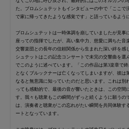
なくこの地に呼び戻され、最終的にはこのオルガンの
た。ブロムシュテットもインタビューの中で「ここで
で家に帰ってきたような感覚です」と語っているよう
ブロムシュテットは一時体調を崩していましたが見事
座っての指揮でしたが、高い集中力、慈愛に満ちた音
交響楽団との長年の信頼関係から生まれた深い絆を感
シュテットはこの記念コンサートで未完の交響曲を選
でこのように述べています。「この作品は第3楽章で
となくブルックナーは亡くなってしまいますが、彼は
なると無意識に知っていたのだと思います。これは別
っても感動的で、最後の音が響いたときは、この空間
す。我々も聴衆もこの瞬間がずっと続くように願うの
は、演奏者と聴衆がこの忘れがたい瞬間を共同体験す
ートとなっています。