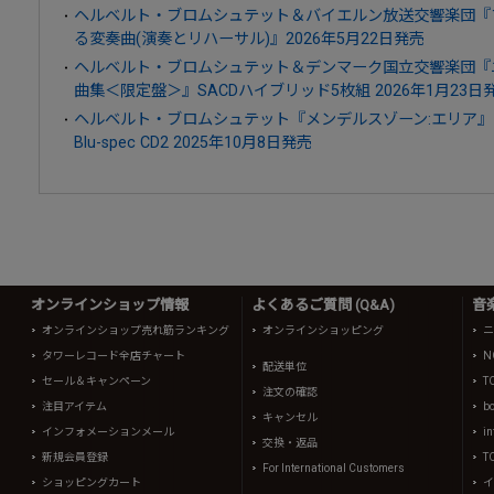
ヘルベルト・ブロムシュテット＆バイエルン放送交響楽団『ブ
る変奏曲(演奏とリハーサル)』2026年5月22日発売
ヘルベルト・ブロムシュテット＆デンマーク国立交響楽団『ニ
曲集＜限定盤＞』SACDハイブリッド5枚組 2026年1月23日
ヘルベルト・ブロムシュテット『メンデルスゾーン:エリア』
Blu-spec CD2 2025年10月8日発売
オンラインショップ情報
よくあるご質問 (Q&A)
音
オンラインショップ売れ筋ランキング
オンラインショッピング
ニ
タワーレコード全店チャート
N
配送単位
セール＆キャンペーン
T
注文の確認
注目アイテム
b
キャンセル
インフォメーションメール
in
交換・返品
新規会員登録
T
For International Customers
ショッピングカート
イ