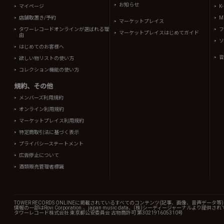
お知らせ
マイページ
K
店舗取置き/予約
Mi
マーケットプレイス
タワーレコードオンラインが選ばれる理
フ
マーケットプレイスはじめてガイド
由
ソ
はじめてのお客様へ
音
欲しい物リストの使い方
コレクション機能の使い方
規約、その他
メンバーズ利用規約
オンライン利用規約
マーケットプレイス利用規約
特定商取引法に基づく表示
プライバシーステートメント
広告停止について
酒類販売管理者標識
TOWER RECORDS ONLINEに掲載されているすべてのコンテンツ(記事、画像、音声デ
情報の一部はRovi Corporation.、japan music data、(株)シーディージャーナルより提供
タワーレコード株式会社 東京都公安委員会 古物商許可 第302191605310号