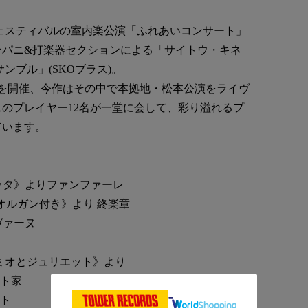
本フェスティバルの室内楽公演「ふれあいコンサート」
ンパニ&打楽器セクションによる「サイトウ・キネ
ンブル」(SKOブラス)。
アーを開催、今作はその中で本拠地・松本公演をライヴ
のプレイヤー12名が一堂に会して、彩り溢れるプ
ています。
エッタ》よりファンファーレ
《オルガン付き》より 終楽章
ヴァーヌ
ミオとジュリエット》より
ット家
ット