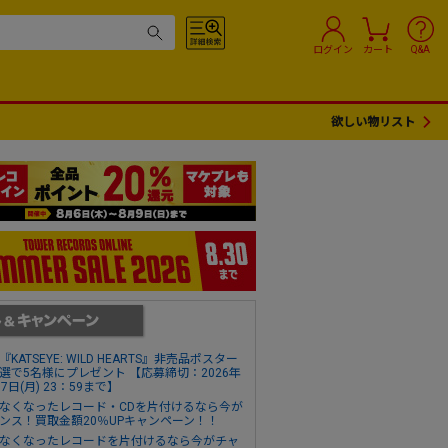
ログイン
カート
Q&A
欲しい物リスト
『KATSEYE: WILD HEARTS』非売品ポスター
選で5名様にプレゼント 【応募締切：2026年
17日(月) 23：59まで】
なくなったレコード・CDを片付けるなら今が
ンス！買取金額20％UPキャンペーン！！
なくなったレコードを片付けるなら今がチャ