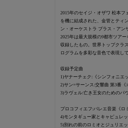
2015年のセイジ・オザワ 松
を機に結成された、金管とティ
ン・オーケストラ ブラス・アンサ
2025年は最大規模の9都市ツ
収録したもの。世界トップクラス
ログラムを多彩な音色で表現し
収録予定曲
1)ヤナーチェク:《シンフォニ
2)サン=サーンス:交響曲 第3番
3)ラヴェル:亡き王女のためのパ
プロコフィエフ:バレエ音楽《ロ
4)モンタギュー家とキャピュレ
5)別れの前のロミオとジュリエ