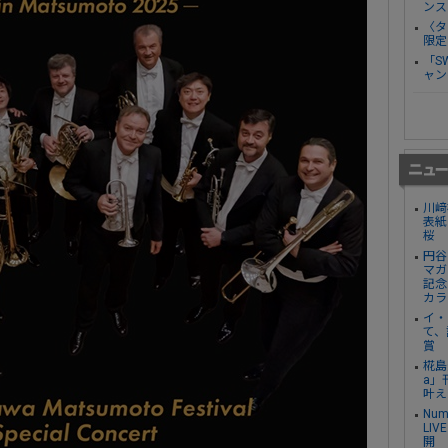
ンス
〈タ
限定
「S
ャン
川﨑
表紙
桜
円谷
マガ
記念
カラ
イ・
て、
賞
椛島
a」
叶え
Nu
LI
開