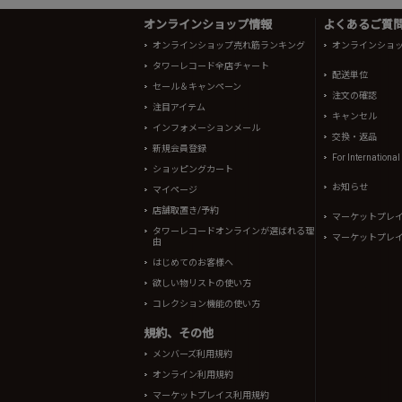
オンラインショップ情報
よくあるご質問 
オンラインショップ売れ筋ランキング
オンラインショ
タワーレコード全店チャート
配送単位
セール＆キャンペーン
注文の確認
注目アイテム
キャンセル
インフォメーションメール
交換・返品
新規会員登録
For Internationa
ショッピングカート
お知らせ
マイページ
店舗取置き/予約
マーケットプレ
タワーレコードオンラインが選ばれる理
マーケットプレ
由
はじめてのお客様へ
欲しい物リストの使い方
コレクション機能の使い方
規約、その他
メンバーズ利用規約
オンライン利用規約
マーケットプレイス利用規約