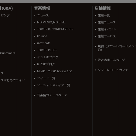
(Q&A)
音楽情報
店舗情報
ッピング
ニュース
店舗一覧
NO MUSIC, NO LIFE.
店舗ニュース
TOWER RECORDS ARTISTS
店舗イベント
bounce
店舗サービス
intoxicate
規約（タワーレコードメン
約）
TOWER PLUS+
l Customers
イントキブログ
渋谷店ホームページ
K-POPブログ
タワーレコードカフェ
Mikiki - music review site
イス
フィード一覧
イスはじめてガイド
ソーシャルメディア一覧
音楽情報データベース