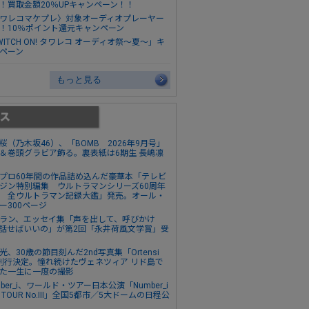
！買取金額20％UPキャンペーン！！
ワレコマケプレ〉対象オーディオプレーヤー
！10％ポイント還元キャンペーン
WITCH ON! タワレコ オーディオ祭～夏～」キ
ペーン
もっと見る
桜（乃木坂46）、「BOMB 2026年9月号」
＆巻頭グラビア飾る。裏表紙は6期生 長嶋凛
プロ60年間の作品詰め込んだ豪華本「テレビ
ジン特別編集 ウルトラマンシリーズ60周年
 全ウルトラマン記録大鑑」発売。オール・
ー300ページ
ラン、エッセイ集「声を出して、呼びかけ
話せばいいの」が第2回「永井荷風文学賞」受
光、30歳の節目刻んだ2nd写真集「Ortensi
刊行決定。憧れ続けたヴェネツィア リド島で
た一生に一度の撮影
mber_i、ワールド・ツアー日本公演「Number_i
VE TOUR No.III」全国5都市／5大ドームの日程公