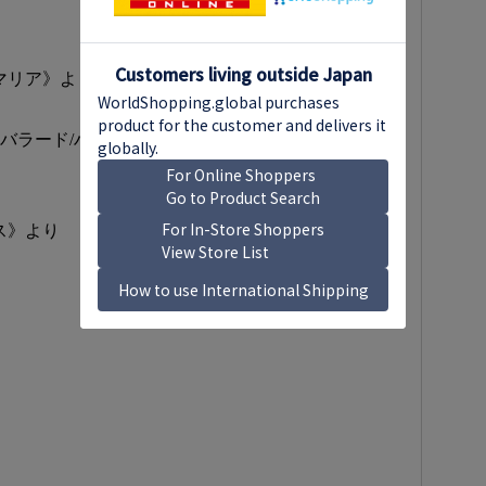
マリア》より
バラード/ハバネラ
ス》より