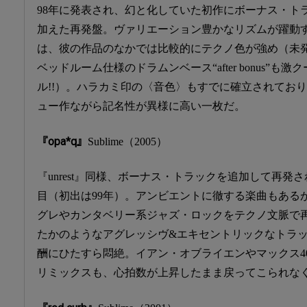
98年に発表され、幻と化していた初作にボーナス・ト
加えた再発盤。ヴァリエーション豊かなリズムが躍動
は、彼の作品のなかでは比較的にテクノ色が強め（未
ベッドルーム仕様のドラムンベース“after bonus”も激ク
ル!!）。ハラカミ印の〈音色〉もすでに確立されてお
ュー作ながら記名性が異様に高い一枚だ。
『opa*q』
Sublime（2005）
『unrest』同様、ボーナス・トラックを追加して再発さ
目（初出は99年）。アンビエントに徹する楽曲もある
グレやカンタベリー系ジャズ・ロックをテクノ文脈で
たかのようなアグレッシヴ&エキセントリックなトラ
酬にひたすら悶絶。イアン・オブライエンやマックス4
リミックスも、心拍数が上昇したまま戻ってこられなく