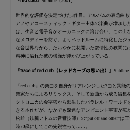
『red curb』
Sublime（2001）
世界的な評価を決定づけた3作目。アルバムの表題曲も
アノやアコースティック・ギター主体の楽曲が増加し
は、生音と電子音がオーガニックに溶け合い、この上
なメロディーを紡ぐ。よりベッドルームに特化したジ
な音世界ながら、たおやかに花開いた叙情性の狭間に
精神に溢れた彼の横顔が浮かび上がっている。
『trace of red curb（レッドカーブの思い出）』
Sublim
『red curb』の楽曲を自身がリアレンジした3曲と異能
楽家たちによるリミックス、そして新曲から成る編集
クトロニカの金字塔から派生したパラレル・ワールド
きる本作だが、なかでも深遠なアンビエント宇宙が広
松雄（鉄腕アトムの音響技師）の“put off and other”は
時70歳にしてこの先鋭性って……。