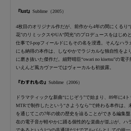
『lust』
Sublime（2005）
4枚目のオリジナル作だが、前作から4年の間にくるり“
花”のリミックスやUA“閃光”のプロデュースをはじめ
仕事でJ-popフィールドにもその名を浸透。そんなハラ
にも納得の本作は、しなやかでラジカルな独自性をよ
に磨き抜いた傑作だ。細野晴臣“owari no kisetsu”の
いえんど風カヴァーではヴォーカルも初披露。
『わすれもの』
Sublime（2006）
ドラマティックな新曲“にじぞう”で始まり、89年に4
MTRで制作したという“さようなら”で終わる本作は、
を通じてこの7年の彼の歴史を辿ることができる編集盤
在の電子音が軽やかに踊る個性的な楽曲が並ぶが、ハ
であるという1つの共通項だけでアルバムとしての統一