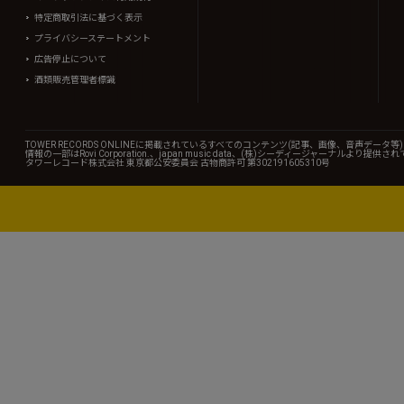
特定商取引法に基づく表示
プライバシーステートメント
広告停止について
酒類販売管理者標識
TOWER RECORDS ONLINEに掲載されているすべてのコンテンツ(記事、画像、音声デ
情報の一部はRovi Corporation.、japan music data、(株)シーディージャーナルより提供
タワーレコード株式会社 東京都公安委員会 古物商許可 第302191605310号