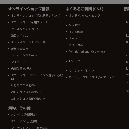
オンラインショップ情報
よくあるご質問 (Q&A)
音
オンラインショップ売れ筋ランキング
オンラインショッピング
ニ
タワーレコード全店チャート
N
配送単位
セール＆キャンペーン
T
注文の確認
注目アイテム
b
キャンセル
インフォメーションメール
in
交換・返品
新規会員登録
T
For International Customers
ショッピングカート
イ
お知らせ
マイページ
K
店舗取置き/予約
Mi
マーケットプレイス
タワーレコードオンラインが選ばれる理
フ
マーケットプレイスはじめてガイド
由
ソ
はじめてのお客様へ
音
欲しい物リストの使い方
コレクション機能の使い方
規約、その他
メンバーズ利用規約
オンライン利用規約
マーケットプレイス利用規約