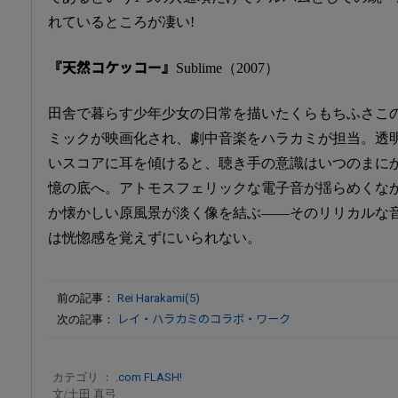
れているところが凄い!
『天然コケッコー』
Sublime（2007）
田舎で暮らす少年少女の日常を描いたくらもちふさこ
ミックが映画化され、劇中音楽をハラカミが担当。透
いスコアに耳を傾けると、聴き手の意識はいつのまに
憶の底へ。アトモスフェリックな電子音が揺らめくな
か懐かしい原風景が淡く像を結ぶ――そのリリカルな
は恍惚感を覚えずにいられない。
前の記事：
Rei Harakami(5)
次の記事：
レイ・ハラカミのコラボ・ワーク
カテゴリ ：
.com FLASH!
文/土田 真弓