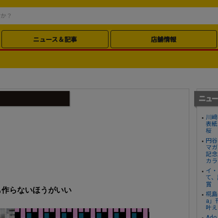
ニュース＆記事
店舗情報
川﨑
表紙
桜
円谷
マガ
記念
カラ
イ・
て、
賞
も作らないほうがいい
椛島
a」
叶え
Ad