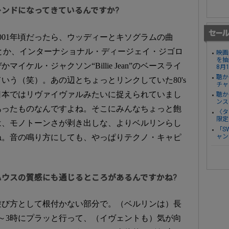
レンドになってきているんですか?
001年頃だったら、ウッディーとキソグラムの曲
 Before”）とか、インターナショナル・ディージェイ・ジゴロ
映画
を抽
ケル・ジャクソン“Billie Jean”のベースライ
8月
聴か
いう（笑）。あの辺とちょっとリンクしていた80's
チャ
日本ではリヴァイヴァルみたいに捉えられていまし
聴か
ンス
あったものなんですよね。そこにみんなちょっと飽
〈タ
限定
は、モノトーンさが剥き出しな、よりベルリンらし
「S
ね。音の鳴り方にしても、やっぱりテクノ・キャピ
ャン
・ハウスの質感にも通じるところがあるんですかね?
遊び方として根付かない部分で。（ベルリンは）長
～3時にプラッと行って、（イヴェントも）気が向