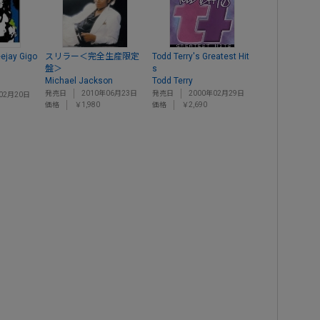
eejay Gigo
スリラー＜完全生産限定
Todd Terry's Greatest Hit
盤＞
s
Michael Jackson
Todd Terry
発売日
2010年06月23日
発売日
2000年02月29日
02月20日
価格
￥1,980
価格
￥2,690