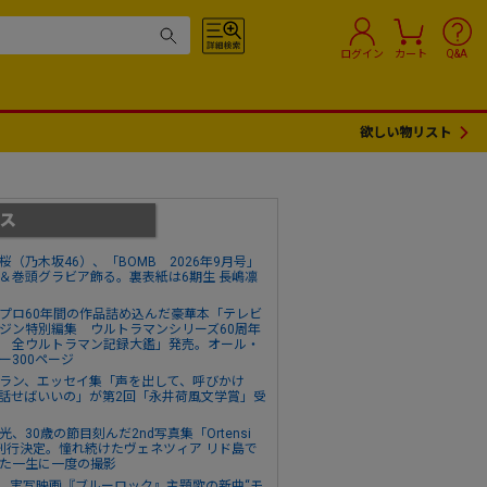
ログイン
カート
Q&A
欲しい物リスト
桜（乃木坂46）、「BOMB 2026年9月号」
＆巻頭グラビア飾る。裏表紙は6期生 長嶋凛
プロ60年間の作品詰め込んだ豪華本「テレビ
ジン特別編集 ウルトラマンシリーズ60周年
 全ウルトラマン記録大鑑」発売。オール・
ー300ページ
ラン、エッセイ集「声を出して、呼びかけ
話せばいいの」が第2回「永井荷風文学賞」受
光、30歳の節目刻んだ2nd写真集「Ortensi
刊行決定。憧れ続けたヴェネツィア リド島で
た一生に一度の撮影
o、実写映画『ブルーロック』主題歌の新曲“モ