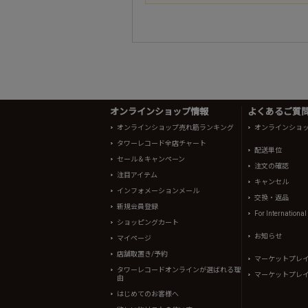
オンラインショップ情報
よくあるご質問 
オンラインショップ売れ筋ランキング
オンラインショ
タワーレコード全店チャート
配送単位
セール＆キャンペーン
注文の確認
注目アイテム
キャンセル
インフォメーションメール
交換・返品
新規会員登録
For Internationa
ショッピングカート
お知らせ
マイページ
店舗取置き/予約
マーケットプレ
タワーレコードオンラインが選ばれる理
マーケットプレ
由
はじめてのお客様へ