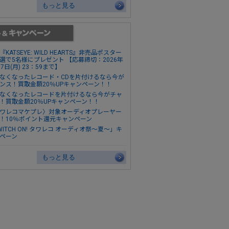
もっと見る
『KATSEYE: WILD HEARTS』非売品ポスター
選で5名様にプレゼント 【応募締切：2026年
17日(月) 23：59まで】
なくなったレコード・CDを片付けるなら今が
ンス！買取金額20％UPキャンペーン！！
なくなったレコードを片付けるなら今がチャ
！買取金額20％UPキャンペーン！！
ワレコマケプレ〉対象オーディオプレーヤー
！10％ポイント還元キャンペーン
WITCH ON! タワレコ オーディオ祭～夏～」キ
ペーン
もっと見る