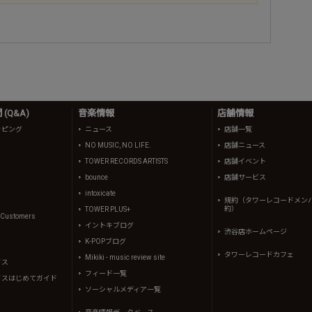
(Q&A)
音楽情報
店舗情報
ッピング
ニュース
店舗一覧
NO MUSIC, NO LIFE.
店舗ニュース
TOWER RECORDS ARTISTS
店舗イベント
bounce
店舗サービス
intoxicate
規約（タワーレコードメン
約）
TOWER PLUS+
l Customers
イントキブログ
渋谷店ホームページ
K-POPブログ
タワーレコードカフェ
Mikiki - music review site
イス
フィード一覧
イスはじめてガイド
ソーシャルメディア一覧