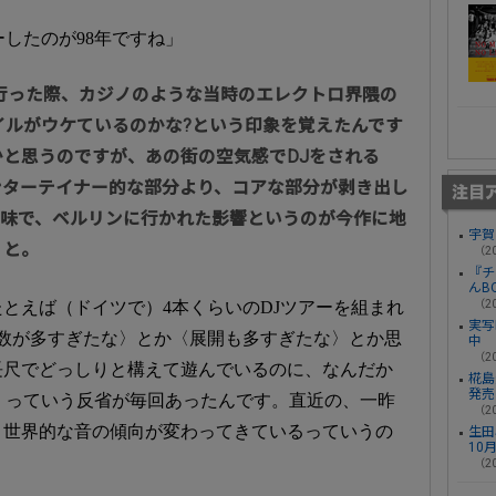
ーしたのが98年ですね」
ンに行った際、カジノのような当時のエレクトロ界隈の
スタイルがウケているのかな?という印象を覚えたんです
と思うのですが、あの街の空気感でDJをされる
ンターテイナー的な部分より、コアな部分が剥き出し
意味で、ベルリンに行かれた影響というのが今作に地
宇賀
、と。
（20
『チ
んB
とえば（ドイツで）4本くらいのDJツアーを組まれ
（20
実写
数が多すぎたな〉とか〈展開も多すぎたな〉とか思
中
（20
長尺でどっしりと構えて遊んでいるのに、なんだか
椛島光
発売
〉っていう反省が毎回あったんです。直近の、一昨
（20
。世界的な音の傾向が変わってきているっていうの
生田
10
」
（20