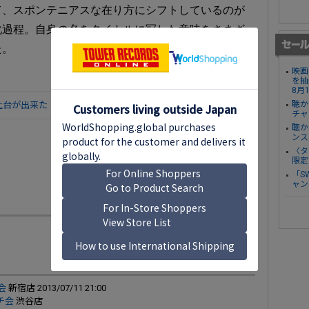
て、スポンテニアスな在り方にシフトしているのが
化過程。自身の名をタイトルに冠した意味をさまざ
た。
映画
を抽
8月
聴か
ない土台が出来た
チャ
聴か
ンス
〈タ
限定
「S
ャン
会
新宿店 2013/07/11 21:00
チ会
渋谷店