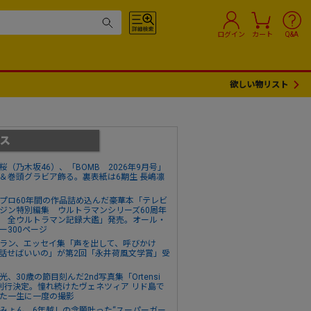
ログイン
カート
Q&A
欲しい物リスト
桜（乃木坂46）、「BOMB 2026年9月号」
＆巻頭グラビア飾る。裏表紙は6期生 長嶋凛
プロ60年間の作品詰め込んだ豪華本「テレビ
ジン特別編集 ウルトラマンシリーズ60周年
 全ウルトラマン記録大鑑」発売。オール・
ー300ページ
ラン、エッセイ集「声を出して、呼びかけ
話せばいいの」が第2回「永井荷風文学賞」受
光、30歳の節目刻んだ2nd写真集「Ortensi
刊行決定。憧れ続けたヴェネツィア リド島で
た一生に一度の撮影
みょん、6年越しの念願叶った“スーパーガー