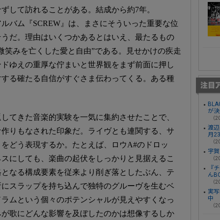
ずして訪れることがある。結成から約7年。
アルバム『SCREW』は、まさにそういった重要な位
そうだ。理由はいくつかあるとはいえ、最たるもの
微笑みを亡くした愛と自由”である。見せかけの疾走
ンドゆえの重厚な佇まいと世界観をまず前面に押し
対する確たる自信がすぐさま伝わってくる。ある種
BL
が決
返してきた音楽的実験を一気に集約させたことで、
（20
渡辺
ケ作りもなされた印象だ。ライヴとも連関する、サ
月2
（20
をどう表現するか。たとえば、ロウA#のドロッ
宇賀
ネスにしても、楽曲の起伏をしっかりと見据えるこ
（20
『チ
格となる構成要素を従来より削ぎ落としたぶん、テ
んB
（20
所にスラップを持ち込んで独特のグルーヴを生むベ
実写
中
ドラムという個々のポテンシャルが見えやすくなっ
（20
みが歌にどんな影響を及ぼしたのかは想像するしか