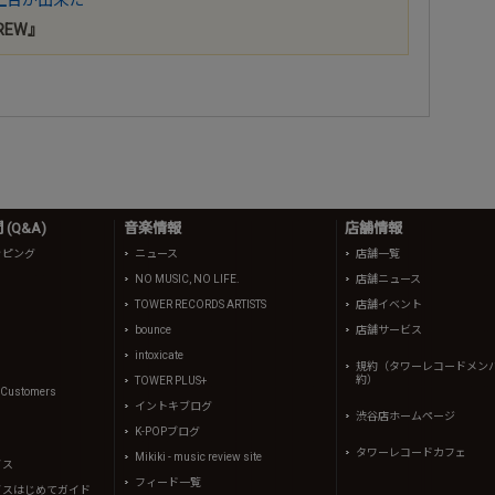
CREW』
(Q&A)
音楽情報
店舗情報
ッピング
ニュース
店舗一覧
NO MUSIC, NO LIFE.
店舗ニュース
TOWER RECORDS ARTISTS
店舗イベント
bounce
店舗サービス
intoxicate
規約（タワーレコードメン
約）
TOWER PLUS+
l Customers
イントキブログ
渋谷店ホームページ
K-POPブログ
タワーレコードカフェ
Mikiki - music review site
イス
フィード一覧
イスはじめてガイド