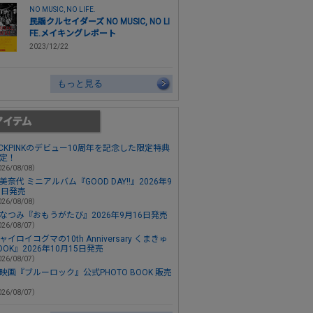
NO MUSIC, NO LIFE.
民謡クルセイダーズ NO MUSIC, NO LI
FE.メイキングレポート
2023/12/22
もっと見る
ACKPINKのデビュー10周年を記念した限定特典
定！
26/08/08）
美奈代 ミニアルバム『GOOD DAY!!』2026年9
3日発売
26/08/08）
なつみ『おもうがたび』2026年9月16日発売
26/08/07）
ャイロイコグマの10th Anniversary くまきゅ
OOK』2026年10月15日発売
26/08/07）
映画『ブルーロック』公式PHOTO BOOK 販売
26/08/07）