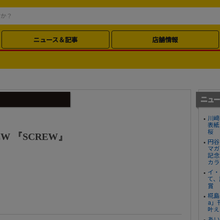
ニュース＆記事
店舗情報
川﨑
表紙
桜
EW 『SCREW』
円谷
マガ
記念
カラ
イ・
て、
賞
椛島
a」
叶え
あい