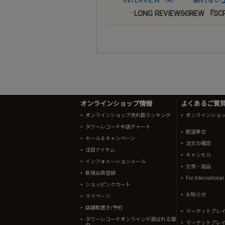
LONG REVIEW――SCREW 『S
オンラインショップ情報
よくあるご質問 
オンラインショップ売れ筋ランキング
オンラインショ
タワーレコード全店チャート
配送単位
セール＆キャンペーン
注文の確認
注目アイテム
キャンセル
インフォメーションメール
交換・返品
新規会員登録
For Internationa
ショッピングカート
お知らせ
マイページ
店舗取置き/予約
マーケットプレ
タワーレコードオンラインが選ばれる理
マーケットプレ