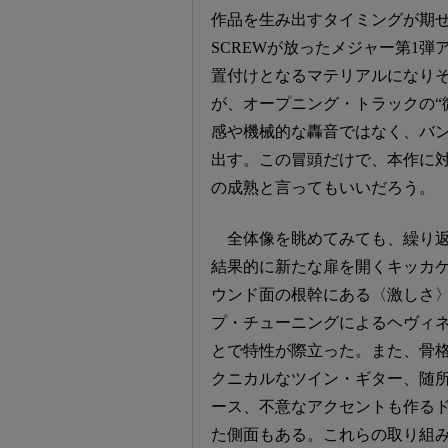
作品を生み出すタイミングが期せ
SCREWが放ったメジャー第1弾
置付けとなるマテリアルになり
が、オープニング・トラックの“
感や機械的な轟音ではなく、バ
出す。この冒頭だけで、本作に
の成熟と言ってもいいだろう。
全体像を眺めてみても、繰り
結果的に新たな扉を開くキッカ
ウンド面の根幹にある〈激しさ〉
プ・チューニングによるヘヴィ
とで特性が際立った。また、骨
クニカルなツイン・ギター、随
ース、不意なアクセントも作る
た側面もある。これらの取り組