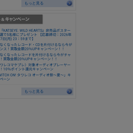
もっと見る
『KATSEYE: WILD HEARTS』非売品ポスター
選で5名様にプレゼント 【応募締切：2026年
17日(月) 23：59まで】
なくなったレコード・CDを片付けるなら今が
ンス！買取金額20％UPキャンペーン！！
なくなったレコードを片付けるなら今がチャ
！買取金額20％UPキャンペーン！！
ワレコマケプレ〉対象オーディオプレーヤー
！10％ポイント還元キャンペーン
WITCH ON! タワレコ オーディオ祭～夏～」キ
ペーン
もっと見る