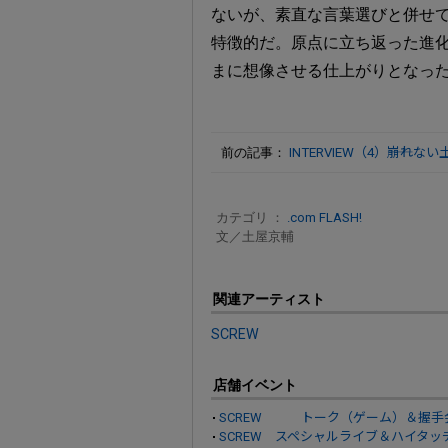
ないが、素直な言葉選びと併せ
特徴的だ。原点に立ち返った進
まに想像させる仕上がりとなっ
前の記事：
INTERVIEW（4）――崩れ
カテゴリ ：
.com FLASH!
文／土屋京輔
関連アーティスト
SCREW
店舗イベント
SCREW トーク（ゲーム）＆握手
SCREW スペシャルライブ＆ハイタッ