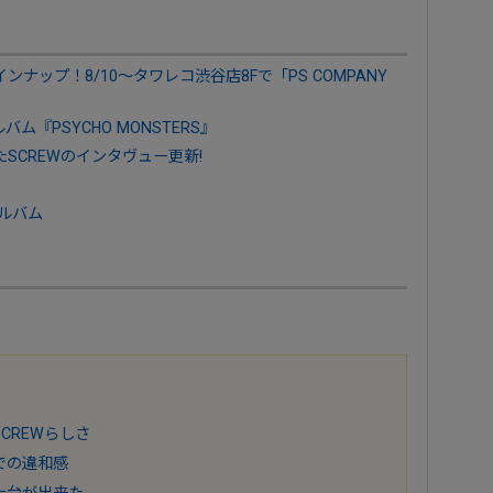
ラインナップ！8/10～タワレコ渋谷店8Fで「PS COMPANY
ム『PSYCHO MONSTERS』
SCREWのインタヴュー更新!
アルバム
SCREWらしさ
味での違和感
い土台が出来た