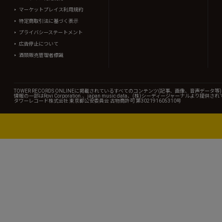
マーケットプレイス利用規約
特定商取引法に基づく表示
プライバシーステートメント
広告停止について
酒類販売管理者標識
TOWER RECORDS ONLINEに掲載されているすべてのコンテンツ(記事、画像、音声デ
情報の一部はRovi Corporation.、japan music data、(株)シーディージャーナルより提供
タワーレコード株式会社 東京都公安委員会 古物商許可 第302191605310号