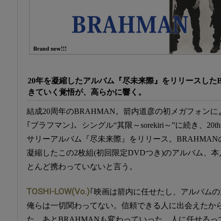
20年を凝縮したアルバム『尽未来際』をリリースしたB
きていく覚悟が、高らかに響く。
結成20周年のBRAHMAN。箭内道彦の初メガフォンに
｢ブラフマン｣、シングル“其限～sorekiri～”に続き、20
サリーアルバム『尽未来際』をリリース。BRAHMANの
凝縮したこの2枚組(初回限定DVDつき)のアルバム、
とんど携わっていないと言う。
TOSHI-LOW(Vo.)
｢映画は箭内に任せたし、アルバムの
俺らは一切関わってない。信頼できる人に出会えたか
た。あとBRAHMANも変わっていった。人に任せるっ