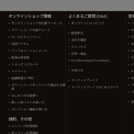
オンラインショップ情報
よくあるご質問 (Q&A)
音
オンラインショップ売れ筋ランキング
オンラインショッピング
ニ
タワーレコード全店チャート
N
配送単位
セール＆キャンペーン
T
注文の確認
注目アイテム
b
キャンセル
インフォメーションメール
in
交換・返品
新規会員登録
T
For International Customers
ショッピングカート
イ
お知らせ
マイページ
K
店舗取置き/予約
Mi
マーケットプレイス
タワーレコードオンラインが選ばれる理
フ
マーケットプレイスはじめてガイド
由
ソ
はじめてのお客様へ
音
欲しい物リストの使い方
コレクション機能の使い方
規約、その他
メンバーズ利用規約
オンライン利用規約