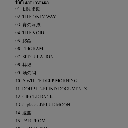
THE LAST 10 YEARS
01. 初期衝動
02. THE ONLY WAY
03. 賽の河原
04. THE VOID
05. 露命
06. EPIGRAM
07. SPECULATION
08. 其限
09. 鼎の問
10. A WHITE DEEP MORNING
11. DOUBLE-BLIND DOCUMENTS
12. CIRCLE BACK
13. (a piece of)BLUE MOON
14. 遠国
15. FAR FROM...