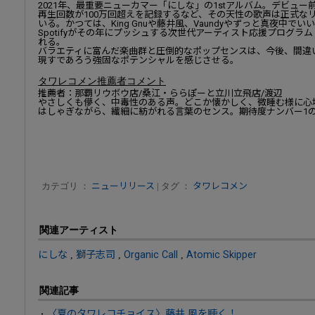
2021年、最重要ニューカマー「にしな」の1stアルバム。デビュー前
再生回数が100万回超えを記録するなど、その天性の歌声は正式な
いる。かつては、King Gnuや藤井風、Vaundyやずっと真夜中
Spotifyがその年にプッシュする次世代アーティスト応援プログラム「RADA
れる。
バラエティに富んだ楽曲群と圧倒的なポップセンスは、今後、間違
現すであろう強固なポテンシャルを感じさせる。
タワレコメン推薦者コメント
推薦者：那覇リウボウ店/桑江・ららぽーと立川立飛店/渡辺
やさしくも儚く、中毒性のある声。どこか懐かしく、微睡む様に心
はしゃぎながら、繊細に紡がれる言葉のセンス。期待度ナンバー1
カテゴリ ：
ニューリリース
| タグ ：
タワレコメン
関連アーティスト
にしな
,
獅子志司
,
Organic Call
,
Atomic Skipper
関連記事
〈夏のタワレコチョイス〉藤井 風を聴く！