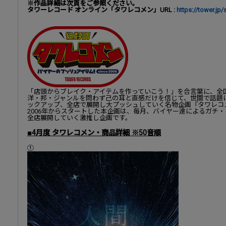
※作品詳細は次頁をご参照ください。
タワーレコード オンライン「タワレコメン」URL :
https://tower.jp
「店頭からブレイク・アイテムを作っていこう！」を合言葉に、全
洋・邦・ジャンルを問わず己の耳と直感だけを信じて、世間で話題
ックアップ、全店で展開し大プッシュしていく名物企画『タワレコ
2006年からスタートした本企画は、毎月、バイヤー達によるガチ
全店展開していく激推し企画です。
■4月度 タワレコメン・商品詳細 ※50音順
①