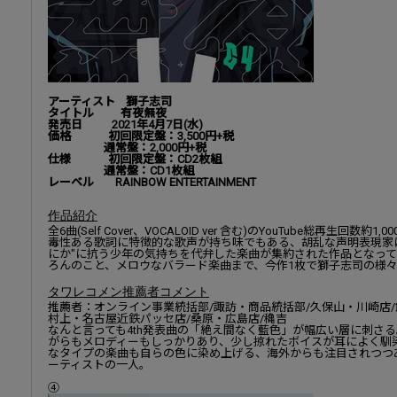
アーティスト 獅子志司
タイトル 有夜無夜
発売日 2021年4月7日(水)
価格 初回限定盤：3,500円+税
通常盤：2,000円+税
仕様 初回限定盤：CD2枚組
通常盤：CD1枚組
レーベル RAINBOW ENTERTAINMENT
作品紹介
全6曲(Self Cover、VOCALOID ver 含む)のYouTube総再生
毒性ある歌詞に特徴的な歌声が持ち味でもある、胡乱な声明表現家
にか"に抗う少年の気持ちを代弁した楽曲が集約された作品となっ
ろんのこと、メロウなバラード楽曲まで、今作1枚で獅子志司の様
タワレコメン推薦者コメント
推薦者：オンライン事業統括部/諏訪・商品統括部/久保山・川崎店/
村上・名古屋近鉄パッセ店/桑原・広島店/穐吉
なんと言っても4th発表曲の「絶え間なく藍色」が幅広い層に刺さ
がらもメロディーもしっかりあり、少し掠れたボイスが耳によく馴
なタイプの楽曲も自らの色に染め上げる、海外からも注目されつつ
ーティストの一人。
④