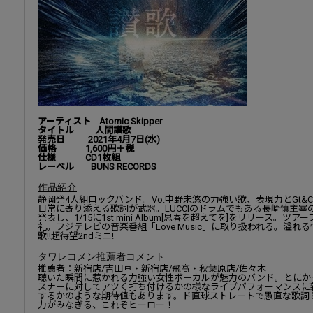
アーティスト Atomic Skipper
タイトル 人間讃歌
発売日 2021年4月7日(水)
価格 1,600円＋税
仕様 CD1枚組
レーベル BUNS RECORDS
作品紹介
静岡発4人組ロックバンド。Vo.中野未悠の力強い歌、表現力とGt&
日常に寄り添える歌詞が武器。LUCCIのドラムでもある長崎慎主宰のレ
発表し、1/15に1st mini Album[思春を超えてを]をリリース
礼。フジテレビの音楽番組「Love Music」に取り扱われる。溢
歌!!超待望2ndミニ!
タワレコメン推薦者コメント
推薦者：新宿店/吉田亘・新宿店/飛高・秋葉原店/佐々木
聴いた瞬間に惹かれる力強い女性ボーカルが魅力のバンド。とにか
スナーに対してアツく打ち付けるかの様なライブパフォーマンスに
するかのような期待値もあります。ド直球ストレートで愚直な歌詞
力がみなぎる、これぞヒーロー！