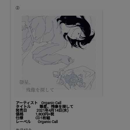
②
アーティスト Organic Call
タイトル 箒星、残像を探して
発売日 2021年4月14日(水)
価格 1,800円+税
仕様 CD1枚組
レーベル Organic Call