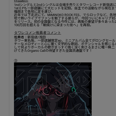
作品紹介
1ndシングルと2ndシングルは会場手売りとタワーレコード新宿店
1st E.Pも一部店舗にて大ヒットを記録。自主での活動ながら現在
福岡まで各地に足を運び、
近年では下北沢にて、MiMiNOKO ROCK FES、でらロックなど
地で熱いライブでファンを魅了する彼らが、今回ついにキャリア初となる全国
をリリース。初の全国盤となる今作には、再販の要望が多々あった2
100万回を超える「朝焼けに染まった街へ」を再録。
タワレコメン推薦者コメント
推薦者：新宿店/浅田
タワー東名阪、一部店舗限定ep、ミニアルバム全てがロングセー
チーなメロディーと心に響く文学的な歌詞、ポテンシャルを感じる
して何よりボーカルの歌がまっすぐ強く深く刺さるまさに唯一無二
げてきたOrganic Callの待望すぎた全国流通盤です！
③