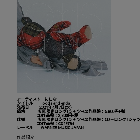
アーティスト にしな
タイトル odds and ends
発売日 2021年4月7日(水)
価格 初回限定ロングTシャツ+CD作品盤：5,800円+税
CD作品盤：2,800円+税
仕様 初回限定ロングTシャツ+CD作品盤：CD＋ロングTシャ
CD作品盤：CD1枚組
レーベル WARNER MUSIC JAPAN
作品紹介