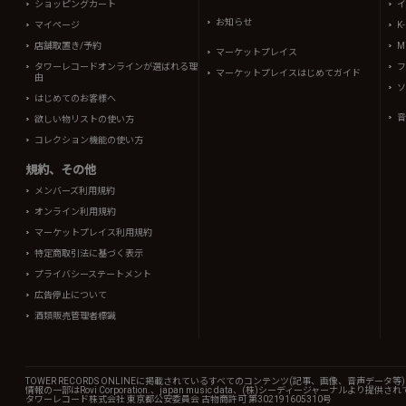
ショッピングカート
イ
お知らせ
マイページ
K
店舗取置き/予約
Mi
マーケットプレイス
タワーレコードオンラインが選ばれる理
フ
マーケットプレイスはじめてガイド
由
ソ
はじめてのお客様へ
音
欲しい物リストの使い方
コレクション機能の使い方
規約、その他
メンバーズ利用規約
オンライン利用規約
マーケットプレイス利用規約
特定商取引法に基づく表示
プライバシーステートメント
広告停止について
酒類販売管理者標識
TOWER RECORDS ONLINEに掲載されているすべてのコンテンツ(記事、画像、音声デ
情報の一部はRovi Corporation.、japan music data、(株)シーディージャーナルより提供
タワーレコード株式会社 東京都公安委員会 古物商許可 第302191605310号