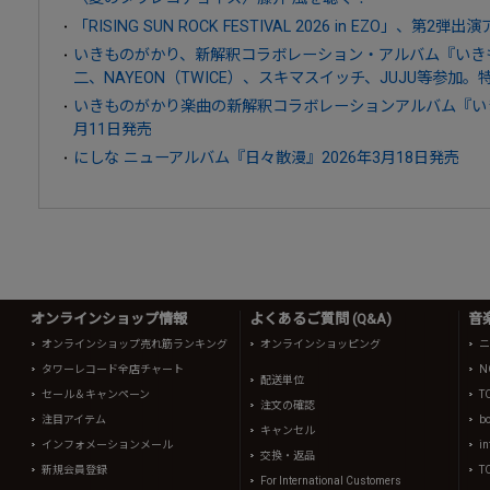
「RISING SUN ROCK FESTIVAL 2026 in EZO」、第
いきものがかり、新解釈コラボレーション・アルバム『いきもの
二、NAYEON（TWICE）、スキマスイッチ、JUJU等参加
いきものがかり楽曲の新解釈コラボレーションアルバム『いきものが
月11日発売
にしな ニューアルバム『日々散漫』2026年3月18日発売
オンラインショップ情報
よくあるご質問 (Q&A)
音
オンラインショップ売れ筋ランキング
オンラインショッピング
ニ
タワーレコード全店チャート
N
配送単位
セール＆キャンペーン
T
注文の確認
注目アイテム
b
キャンセル
インフォメーションメール
in
交換・返品
新規会員登録
T
For International Customers