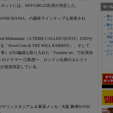
ロットには、SHYGIRLの出演が決定した。
聴か
SONICMANIA」の最終ラインナップも発表され
チャ
聴か
ンス
〈タ
限定
 Muhammad（A TRIBE CALLED QUEST）のDJセ
「S
「Novel Core & THE WILL RABBITS」、そして
ャン
エン
がDJ編成も取り入れた「Farstime set」で出演決
にて
ン
のドラマー 江島啓一、ロンドン出身のエレクト
DAが追加決定している。
Oマリンスタジアム＆幕張メッセ / 大阪 舞洲SONIC