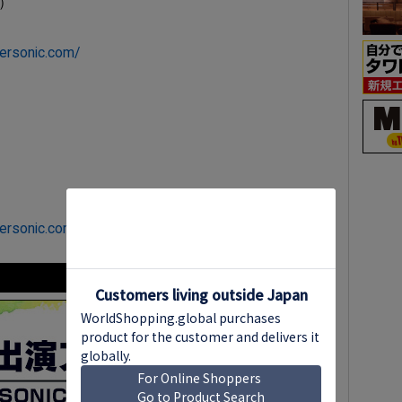
）
ersonic.com/
ersonic.com/sonicmania/