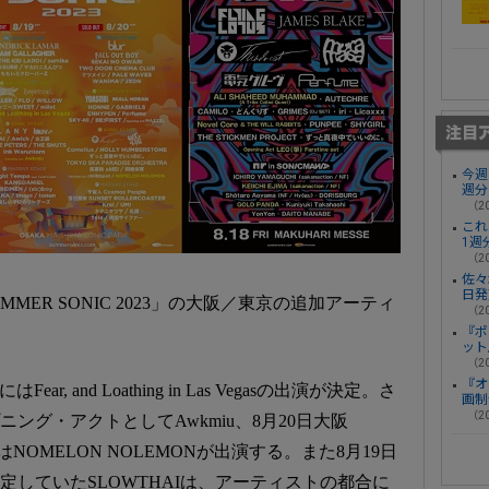
今週
週分
（20
これ
1週
（20
佐々
日発
MMER SONIC 2023」の大阪／東京の追加アーティ
（20
『ポ
ット
（20
『オ
Fear, and Loathing in Las Vegasの出演が決定。さ
画制
（20
ープニング・アクトとしてAwkmiu、8月20日大阪
にはNOMELON NOLEMONが出演する。また8月19日
演を予定していたSLOWTHAIは、アーティストの都合に