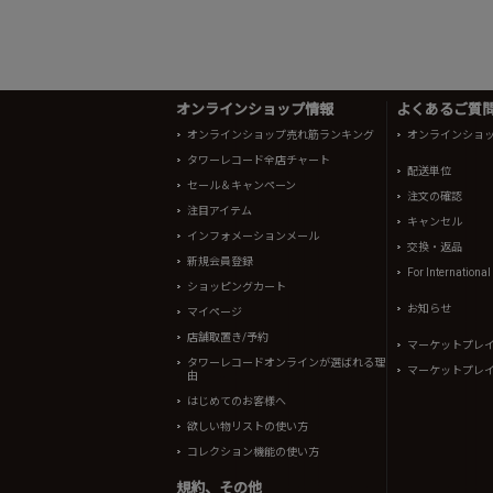
オンラインショップ情報
よくあるご質問 
オンラインショップ売れ筋ランキング
オンラインショ
タワーレコード全店チャート
配送単位
セール＆キャンペーン
注文の確認
注目アイテム
キャンセル
インフォメーションメール
交換・返品
新規会員登録
For Internationa
ショッピングカート
お知らせ
マイページ
店舗取置き/予約
マーケットプレ
タワーレコードオンラインが選ばれる理
マーケットプレ
由
はじめてのお客様へ
欲しい物リストの使い方
コレクション機能の使い方
規約、その他