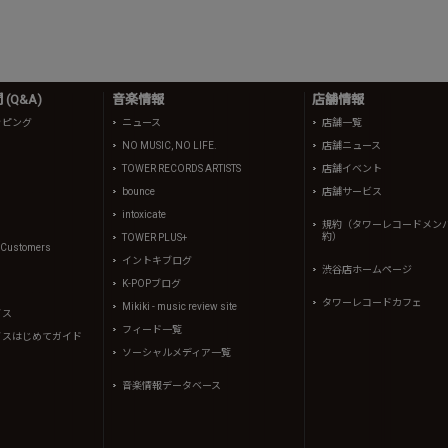
(Q&A)
音楽情報
店舗情報
ッピング
ニュース
店舗一覧
NO MUSIC, NO LIFE.
店舗ニュース
TOWER RECORDS ARTISTS
店舗イベント
bounce
店舗サービス
intoxicate
規約（タワーレコードメン
約）
TOWER PLUS+
l Customers
イントキブログ
渋谷店ホームページ
K-POPブログ
タワーレコードカフェ
Mikiki - music review site
イス
フィード一覧
イスはじめてガイド
ソーシャルメディア一覧
音楽情報データベース