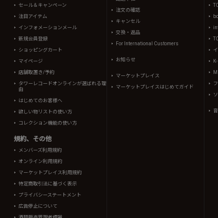
セール＆キャンペーン
T
注文の確認
注目アイテム
b
キャンセル
インフォメーションメール
in
交換・返品
新規会員登録
T
For International Customers
ショッピングカート
イ
お知らせ
マイページ
K
店舗取置き/予約
Mi
マーケットプレイス
タワーレコードオンラインが選ばれる理
フ
マーケットプレイスはじめてガイド
由
ソ
はじめてのお客様へ
音
欲しい物リストの使い方
コレクション機能の使い方
規約、その他
メンバーズ利用規約
オンライン利用規約
マーケットプレイス利用規約
特定商取引法に基づく表示
プライバシーステートメント
広告停止について
酒類販売管理者標識