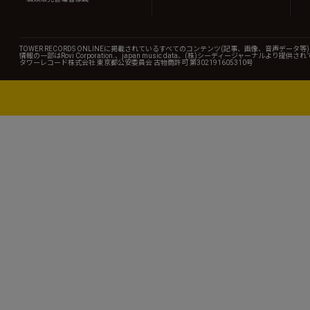
TOWER RECORDS ONLINEに掲載されているすべてのコンテンツ(記事、画像、音声デ
情報の一部はRovi Corporation.、japan music data、(株)シーディージャーナルより提供
タワーレコード株式会社 東京都公安委員会 古物商許可 第302191605310号