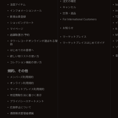
注文の確認
注目アイテム
b
キャンセル
インフォメーションメール
in
交換・返品
新規会員登録
T
For International Customers
ショッピングカート
イ
お知らせ
マイページ
K
店舗取置き/予約
Mi
マーケットプレイス
タワーレコードオンラインが選ばれる理
フ
マーケットプレイスはじめてガイド
由
ソ
はじめてのお客様へ
音
欲しい物リストの使い方
コレクション機能の使い方
規約、その他
メンバーズ利用規約
オンライン利用規約
マーケットプレイス利用規約
特定商取引法に基づく表示
プライバシーステートメント
広告停止について
酒類販売管理者標識