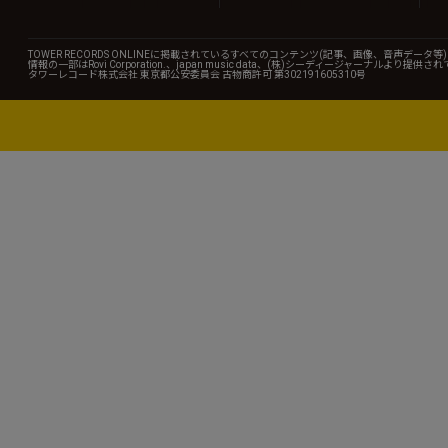
TOWER RECORDS ONLINEに掲載されているすべてのコンテンツ(記事、画像、音声デ
情報の一部はRovi Corporation.、japan music data、(株)シーディージャーナルより提供
タワーレコード株式会社 東京都公安委員会 古物商許可 第302191605310号