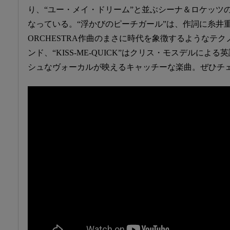
り、“ユー・メイ・ドリーム”と並ぶシーナ＆ロケッツ
なっている。“浮かびのピーチガール”は、作詞に糸井重里、
ORCHESTRA作曲のまさに時代を象徴するようなテ
ンド、“KISS-ME-QUICK”はクリス・モスデルに
シュなヴォーカルが映えるキャッチーな楽曲。ぜひチ