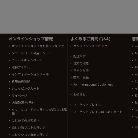
オンラインショップ情報
よくあるご質問 (Q&A)
音
オンラインショップ売れ筋ランキング
オンラインショッピング
ニ
タワーレコード全店チャート
N
配送単位
セール＆キャンペーン
T
注文の確認
注目アイテム
b
キャンセル
インフォメーションメール
in
交換・返品
新規会員登録
T
For International Customers
ショッピングカート
イ
お知らせ
マイページ
K
店舗取置き/予約
Mi
マーケットプレイス
タワーレコードオンラインが選ばれる理
フ
マーケットプレイスはじめてガイド
由
ソ
はじめてのお客様へ
音
欲しい物リストの使い方
コレクション機能の使い方