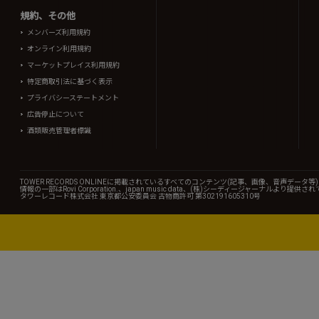
規約、その他
メンバーズ利用規約
オンライン利用規約
マーケットプレイス利用規約
特定商取引法に基づく表示
プライバシーステートメント
広告停止について
酒類販売管理者標識
TOWER RECORDS ONLINEに掲載されているすべてのコンテンツ(記事、画像、音声デ
情報の一部はRovi Corporation.、japan music data、(株)シーディージャーナルより提供
タワーレコード株式会社 東京都公安委員会 古物商許可 第302191605310号