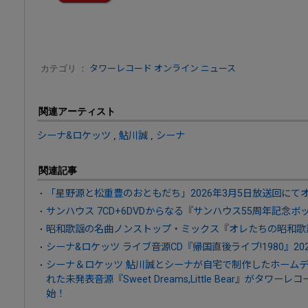
カテゴリ ：
タワーレコード オンライン ニュース
関連アーティスト
シーナ&ロケッツ
,
鮎川誠
,
シーナ
関連記事
「星野源と松重豊のおともだち」2026年3月5日放送回にて
サンハウス 7CD+6DVDからなる『サンハウス55周年記念ボッ
昭和歌謡の名曲ノンストップ・ミックス『オレたちの昭和歌謡 
シーナ&ロケッツ ライブ音源CD『帰国直後ライブ!1980』20
シーナ＆ロケッツ 鮎川誠とシーナが自宅で制作したホーム
れた未発表音源『Sweet Dreams,Little Bear』がタ
始！