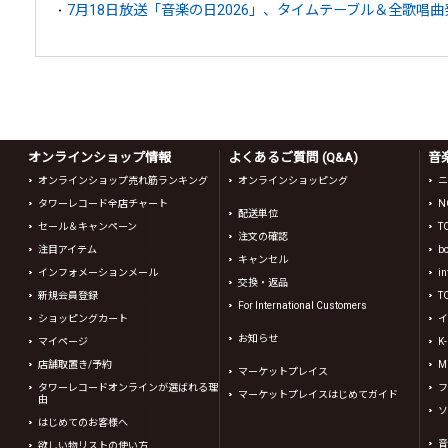
7月18日放送「音楽の日2026」、タイムテーブル＆全歌唱曲
オンラインショップ情報
よくあるご質問 (Q&A)
音
オンラインショップ売れ筋ランキング
オンラインショッピング
ニ
タワーレコード全店チャート
N
配送単位
セール＆キャンペーン
T
注文の確認
注目アイテム
b
キャンセル
インフォメーションメール
in
交換・返品
新規会員登録
T
For International Customers
ショッピングカート
イ
お知らせ
マイページ
K
店舗取置き/予約
Mi
マーケットプレイス
タワーレコードオンラインが選ばれる理
フ
マーケットプレイスはじめてガイド
由
ソ
はじめてのお客様へ
音
欲しい物リストの使い方