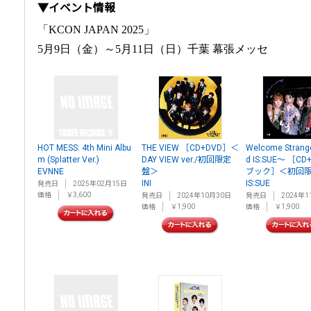
▼イベント情報
「KCON JAPAN 2025」
5月9日（金）～5月11日（日）千葉 幕張メッセ
HOT MESS: 4th Mini Albu
THE VIEW ［CD+DVD］＜
Welcome Strang
m (Splatter Ver.)
DAY VIEW ver./初回限定
d IS:SUE～ ［C
EVNNE
盤＞
ブック］＜初回限
INI
IS:SUE
発売日
2025年02月15日
価格
￥3,600
発売日
2024年10月30日
発売日
2024年1
価格
￥1,900
価格
￥1,900