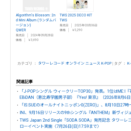
Algorithm's Blossom: 2n
TWS 2025 DECO KIT
d Mini Album (ランダムバ
TWS
ージョン)
発売日
2025年03月06日
QWER
価格
￥5,290
発売日
2024年09月28日
価格
￥3,490
カテゴリ ：
タワーレコード オンライン ニュース
K-POP
| タグ ：
K
関連記事
「J-POPシングル ウィークリーTOP30」発表。1位はME:
EBiDAN（恵比寿学園男子部）『Yes! 東京』（2026年8月6
「IS:SUEのオールナイトニッポン0(ZERO)」、8月10日27時
INI、9月16日リリースの9thシングル『ANTHEM』新ヴィ
TWS Japan 2nd Single「SODA SODA」発売記念 
ローイベント実施〈7月26日(日)17:59まで〉