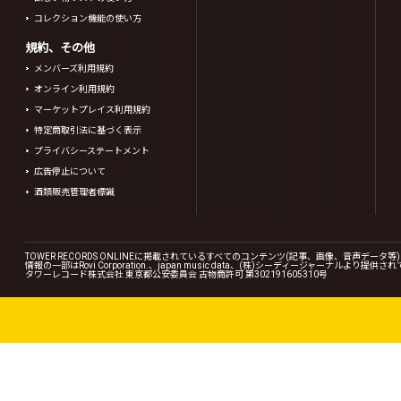
コレクション機能の使い方
規約、その他
メンバーズ利用規約
オンライン利用規約
マーケットプレイス利用規約
特定商取引法に基づく表示
プライバシーステートメント
広告停止について
酒類販売管理者標識
TOWER RECORDS ONLINEに掲載されているすべてのコンテンツ(記事、画像、音声デ
情報の一部はRovi Corporation.、japan music data、(株)シーディージャーナルより提供
タワーレコード株式会社 東京都公安委員会 古物商許可 第302191605310号