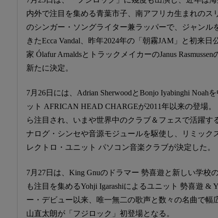
内外で注目を集める青葉市子、南アフリカ生まれのス
のシンガー・ソングライター兼ラッパーで、ジャンル
きたEcca Vandal、昨年2024年の「朝霧JAM」と
家 Ólafur ArnaldsとトラックメイカーのJanus Rasmus
新たに決定。
7月26日には、Adrian SherwoodとBonjo Iyabingh
ット AFRICAN HEAD CHARGEが2011年以来の登場。「Bo
ら注目され、いまや世界中のクラブ＆フェスで活躍するロン
ナログ・シンセや音源モジュールを駆使し、リミック
レクトロ・ユニット パソコン音楽クラブが決定した。
7月27日は、King Gnuのドラマー 勢喜遊と新しい
も注目を集めるYohji Igarashiによるユニット 勢喜遊 & Yoh
ー・デビュー以来、唯一無二の歌声と数々の名曲で幅
山直太朗が「フジロック」初登場となる。