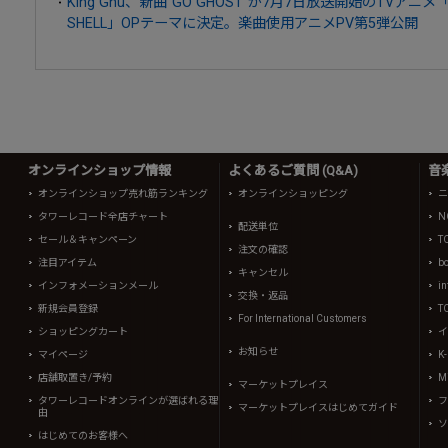
King Gnu、新曲“GO GHOST”が7月7日放送開始のTVアニメ「攻
SHELL」OPテーマに決定。楽曲使用アニメPV第5弾公開
オンラインショップ情報
よくあるご質問 (Q&A)
音
オンラインショップ売れ筋ランキング
オンラインショッピング
ニ
タワーレコード全店チャート
N
配送単位
セール＆キャンペーン
T
注文の確認
注目アイテム
b
キャンセル
インフォメーションメール
in
交換・返品
新規会員登録
T
For International Customers
ショッピングカート
イ
お知らせ
マイページ
K
店舗取置き/予約
Mi
マーケットプレイス
タワーレコードオンラインが選ばれる理
フ
マーケットプレイスはじめてガイド
由
ソ
はじめてのお客様へ