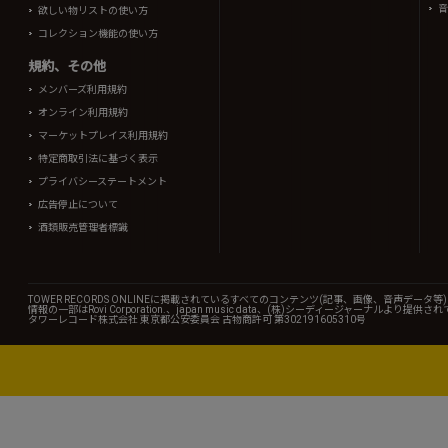
音
欲しい物リストの使い方
コレクション機能の使い方
規約、その他
メンバーズ利用規約
オンライン利用規約
マーケットプレイス利用規約
特定商取引法に基づく表示
プライバシーステートメント
広告停止について
酒類販売管理者標識
TOWER RECORDS ONLINEに掲載されているすべてのコンテンツ(記事、画像、音声デ
情報の一部はRovi Corporation.、japan music data、(株)シーディージャーナルより提供
タワーレコード株式会社 東京都公安委員会 古物商許可 第302191605310号