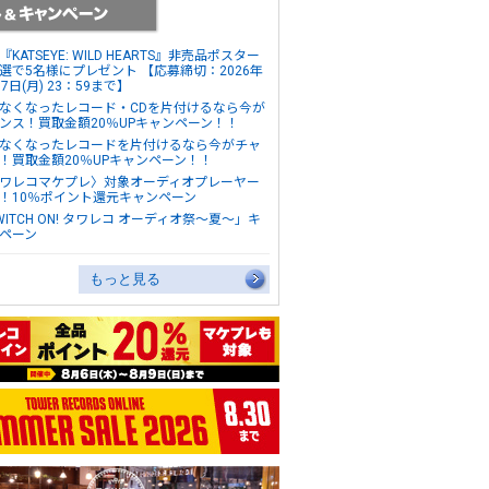
『KATSEYE: WILD HEARTS』非売品ポスター
選で5名様にプレゼント 【応募締切：2026年
17日(月) 23：59まで】
なくなったレコード・CDを片付けるなら今が
ンス！買取金額20％UPキャンペーン！！
なくなったレコードを片付けるなら今がチャ
！買取金額20％UPキャンペーン！！
ワレコマケプレ〉対象オーディオプレーヤー
！10％ポイント還元キャンペーン
WITCH ON! タワレコ オーディオ祭～夏～」キ
ペーン
もっと見る