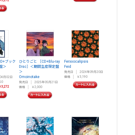
3,272
［CD+ブック
ひとりごと ［CD+Blu-ray
Ferxxocalipsis
盤＞
Disc］＜期間生産限定盤
Feid
＞
発売日
2024年09月20日
Omoinotake
価格
￥3,190
04月02日
50
発売日
2025年05月21日
3,272
価格
￥2,000