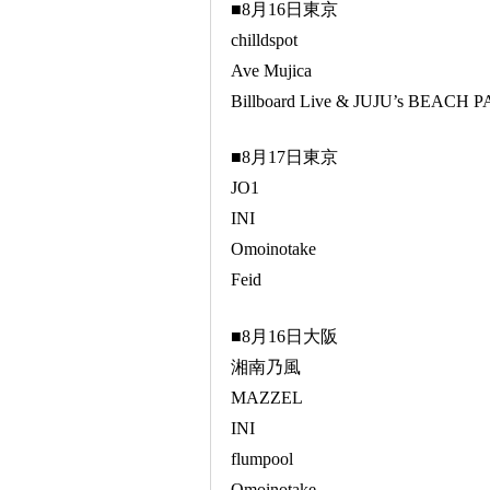
■8月16日東京
chilldspot
Ave Mujica
Billboard Live & JUJU’s BEACH 
■8月17日東京
JO1
INI
Omoinotake
Feid
■8月16日大阪
湘南乃風
MAZZEL
INI
flumpool
Omoinotake