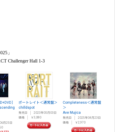
025」
allenger Hall 1-3
［CD+DVD］
ポートレイト＜通常盤＞
Completeness＜通常盤
ending
chilldspot
＞
Ave Mujica
発売日
2023年05月03日
価格
￥3,080
発売日
2025年04月23日
価格
￥2,970
06月25日
50