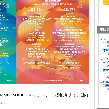
BL
が決
（20
宇賀
（20
『チ
んB
（20
実写
中
（20
椛島光
発売
（20
MMER SONIC 2025」。ステージ別に加えて、国内
た。