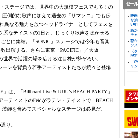
イン・ステージでは、世界中の大規模フェスでも多くの
OYと、圧倒的な歌声に加えて過去の「サマソニ」でも伝
映画
を抽
、それぞれ異なる魅力を放つヘッドライナーとしてフェスを
8月
聴か
ック系なテイストの1日と、じっくり歌声を聴かせる
チャ
ごとに集結。「SONIC」ステージでは今年も音楽
聴か
ンス
出演する。さらに東京「PACIFIC」／大阪
〈タ
限定
を含め世界で活躍の場を広げる注目株が勢ぞろい。
「S
ャン
今後の音楽シーンを背負う若手アーティストたちが続々と登場
「Billboard Live & JUJU’s BEACH PARTY」
アーティストのFeidがラテン・テイストで「BEACH
る。装飾を含めてスペシャルなステージは必見だ。
の通り。