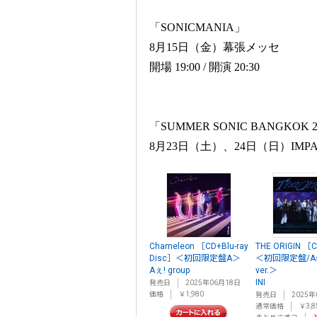
「SONICMANIA」
8月15日（金）幕張メッセ
開場 19:00 / 開演 20:30
「SUMMER SONIC BANGKOK 2
8月23日（土）、24日（日）IMPACT Ch
Chameleon ［CD+Blu-ray
THE ORIGIN 
Disc］＜初回限定盤A＞
＜初回限定盤/Asc
Aぇ! group
ver.＞
INI
発売日
2025年06月18日
価格
￥1,980
発売日
2025年
通常価格
￥3,8