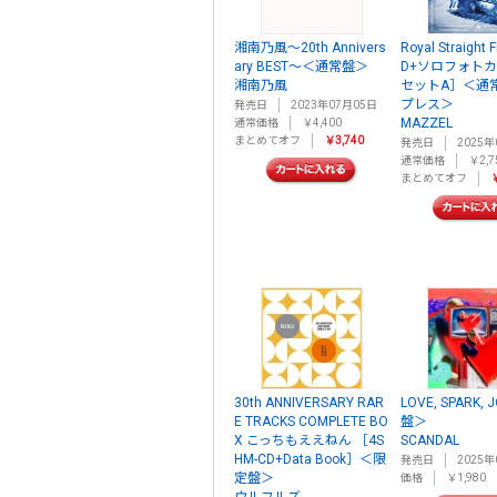
湘南乃風～20th Annivers
Royal Straight 
ary BEST～＜通常盤＞
D+ソロフォトカ
湘南乃風
セットA］＜通
プレス＞
発売日
2023年07月05日
MAZZEL
通常価格
￥4,400
まとめてオフ
￥3,740
発売日
2025年
通常価格
￥2,7
まとめてオフ
￥
30th ANNIVERSARY RAR
LOVE, SPARK,
E TRACKS COMPLETE BO
盤＞
X こっちもええねん ［4S
SCANDAL
HM-CD+Data Book］＜限
発売日
2025年
定盤＞
価格
￥1,980