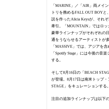
「MARINE」／「AIR」両メ
トリを務めるFALL OUT B
説を作ったAlicia Keysが
牽引。「MOUNTAIN」ではロ
豪華ラインナップがそれぞれの日
通をうならせるアーティストが多数
「MASSIVE」では、アジア
「Spotify Stage」には
する。
そして8月16日の「BEACH STAGE」は、
が登場。8月17日は南米トップ・
STAGE」をキュレーションす
注目の追加ラインナップは以下