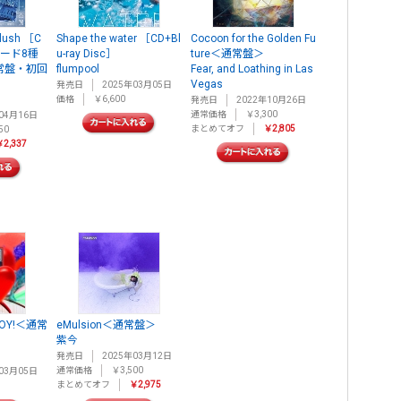
Flush ［C
Shape the water ［CD+Bl
Cocoon for the Golden Fu
ード8種
u-ray Disc］
ture＜通常盤＞
常盤・初回
flumpool
Fear, and Loathing in Las
Vegas
発売日
2025年03月05日
価格
￥6,600
発売日
2022年10月26日
通常価格
￥3,300
04月16日
まとめてオフ
￥2,805
50
2,337
 JOY!＜通常
eMulsion＜通常盤＞
紫今
発売日
2025年03月12日
通常価格
￥3,500
03月05日
まとめてオフ
￥2,975