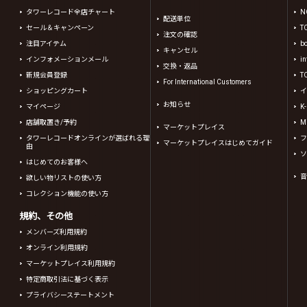
タワーレコード全店チャート
N
配送単位
セール＆キャンペーン
T
注文の確認
注目アイテム
b
キャンセル
インフォメーションメール
in
交換・返品
新規会員登録
T
For International Customers
ショッピングカート
イ
お知らせ
マイページ
K
店舗取置き/予約
Mi
マーケットプレイス
タワーレコードオンラインが選ばれる理
フ
マーケットプレイスはじめてガイド
由
ソ
はじめてのお客様へ
音
欲しい物リストの使い方
コレクション機能の使い方
規約、その他
メンバーズ利用規約
オンライン利用規約
マーケットプレイス利用規約
特定商取引法に基づく表示
プライバシーステートメント