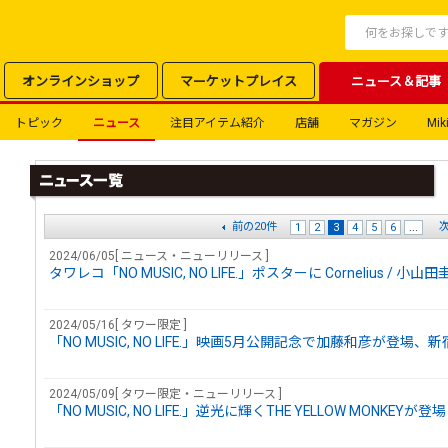
オンラインショップ
マーケットプレイス
ニュース＆記事
トピック
ニュース
注目アイテム紹介
店舗
マガジン
Miki
前の20件
次
1
2
3
4
5
6
...
2024/06/05[ ニュース・ニューリリース ]
タワレコ「NO MUSIC, NO LIFE.」ポスターに Cornelius 
2024/05/16[ タワー限定 ]
「NO MUSIC, NO LIFE.」映画5月公開記念で加藤和彦が登
2024/05/09[ タワー限定・ニューリリース ]
「NO MUSIC, NO LIFE.」逆光に輝くTHE YELLOW MONKEYが登場