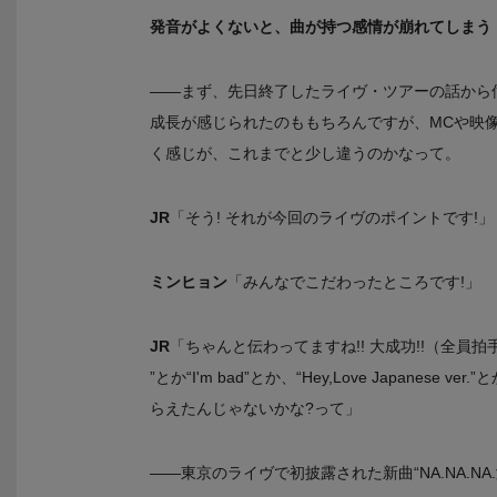
発音がよくないと、曲が持つ感情が崩れてしまう
――まず、先日終了したライヴ・ツアーの話から
成長が感じられたのももちろんですが、MCや映
く感じが、これまでと少し違うのかなって。
JR
「そう! それが今回のライヴのポイントです!」
ミンヒョン
「みんなでこだわったところです!」
JR
「ちゃんと伝わってますね!! 大成功!!（全員拍手）
”とか“I'm bad”とか、“Hey,Love Japa
らえたんじゃないかな?って」
――東京のライヴで初披露された新曲“NA.NA.