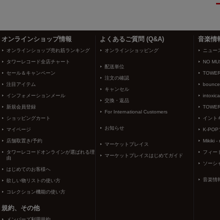
3
4
オンラインショップ情報
よくあるご質問 (Q&A)
音楽情
オンラインショップ売れ筋ランキング
オンラインショッピング
ニュー
タワーレコード全店チャート
NO MUS
配送単位
セール＆キャンペーン
TOWER
注文の確認
注目アイテム
bounce
キャンセル
インフォメーションメール
intoxic
交換・返品
新規会員登録
TOWER
For International Customers
ショッピングカート
イント
お知らせ
マイページ
K-PO
店舗取置き/予約
Mikiki -
マーケットプレイス
タワーレコードオンラインが選ばれる理
フィー
マーケットプレイスはじめてガイド
由
ソーシ
はじめてのお客様へ
音楽情
欲しい物リストの使い方
コレクション機能の使い方
規約、その他
メンバーズ利用規約