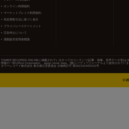
オンライン利用規約
マーケットプレイス利用規約
特定商取引法に基づく表示
プライバシーステートメント
広告停止について
酒類販売管理者標識
TOWER RECORDS ONLINEに掲載されているすべてのコンテンツ(記事、画像、音声データ
情報の一部はRovi Corporation.、japan music data、(株)シーディージャーナルより提供されてい
タワーレコード株式会社 東京都公安委員会 古物商許可 第302191605310号