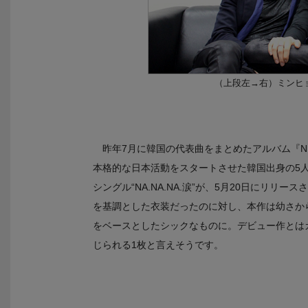
（上段左→右）ミンヒ
昨年7月に韓国の代表曲をまとめたアルバム『NU’EST 
本格的な日本活動をスタートさせた韓国出身の5人組
シングル“NA.NA.NA.涙”が、5月20日にリリース
を基調とした衣装だったのに対し、本作は幼さか
をベースとしたシックなものに。デビュー作とは
じられる1枚と言えそうです。