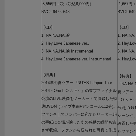
5,556円＋税（税込6,000円）
1,667円
BVCL-647～648
BVCL-64
【CD】
【CD】
1. NA.NA.NA.涙
1. NA.NA
2. Hey,Love Japanese ver..
2. Hey,Lov
3. NA.NA.NA.涙 Instrumental
3. NA.NA.
4. Hey,Love Japanese ver. Instrumental
4. Hey,Lov
【特典】
【特典】
2014年の夏ツアー『NU'EST Japan Tour
「NA.NA.
2014～One L.O.∧.E～』の東京ファイナル
夏ツアー『NU
公演のLIVE映像をノーカットで収録した特
L.O.∧.
典DVD付 (ライブ本編+アンコール112分)。
分)を収録
ファンそしてメンバーに宛てたリーダーJR
シーンや
の手紙に会場が涙したあの感動の瞬間も逃
設置した
さず収録。ファンから送られた写真で作成
たファン