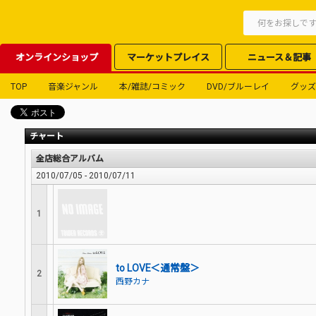
オンラインショップ
マーケットプレイス
ニュース＆記事
TOP
音楽ジャンル
本/雑誌/コミック
DVD/ブルーレイ
グッズ
チャート
全店総合アルバム
2010/07/05 - 2010/07/11
1
to LOVE＜通常盤＞
2
西野カナ