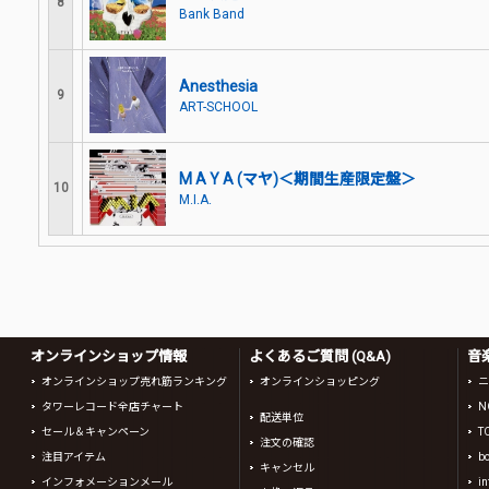
8
Bank Band
Anesthesia
9
ART-SCHOOL
M A Y A (マヤ)＜期間生産限定盤＞
10
M.I.A.
オンラインショップ情報
よくあるご質問 (Q&A)
音
オンラインショップ売れ筋ランキング
オンラインショッピング
ニ
タワーレコード全店チャート
N
配送単位
セール＆キャンペーン
T
注文の確認
注目アイテム
b
キャンセル
インフォメーションメール
in