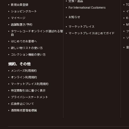
交換・返品
新規会員登録
T
For International Customers
ショッピングカート
イ
お知らせ
マイページ
K
店舗取置き/予約
Mi
マーケットプレイス
タワーレコードオンラインが選ばれる理
フ
マーケットプレイスはじめてガイド
由
ソ
はじめてのお客様へ
音
欲しい物リストの使い方
コレクション機能の使い方
規約、その他
メンバーズ利用規約
オンライン利用規約
マーケットプレイス利用規約
特定商取引法に基づく表示
プライバシーステートメント
広告停止について
酒類販売管理者標識