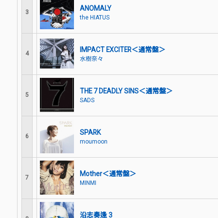
ANOMALY
3
the HIATUS
IMPACT EXCITER＜通常盤＞
4
水樹奈々
THE 7 DEADLY SINS＜通常盤＞
5
SADS
SPARK
6
moumoon
Mother＜通常盤＞
7
MINMI
沿志奏逢 3