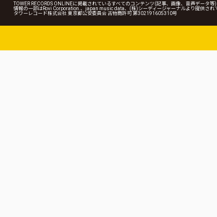
TOWER RECORDS ONLINEに掲載されているすべてのコンテンツ(記事、画像、音声デ
情報の一部はRovi Corporation.、japan music data、(株)シーディージャーナルより提供
タワーレコード株式会社 東京都公安委員会 古物商許可 第302191605310号