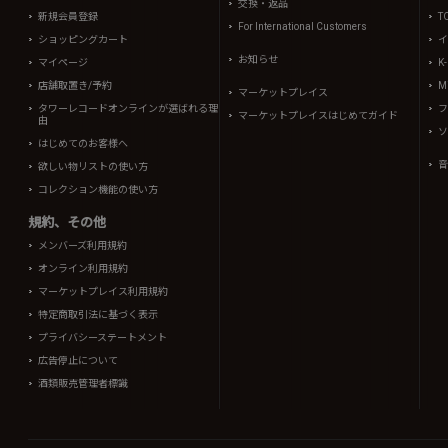
交換・返品
新規会員登録
T
For International Customers
ショッピングカート
イ
お知らせ
マイページ
K
店舗取置き/予約
Mi
マーケットプレイス
タワーレコードオンラインが選ばれる理
フ
マーケットプレイスはじめてガイド
由
ソ
はじめてのお客様へ
音
欲しい物リストの使い方
コレクション機能の使い方
規約、その他
メンバーズ利用規約
オンライン利用規約
マーケットプレイス利用規約
特定商取引法に基づく表示
プライバシーステートメント
広告停止について
酒類販売管理者標識