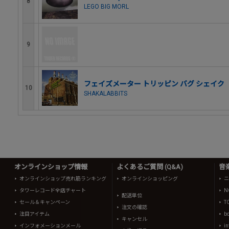
8
LEGO BIG MORL
9
フェイズメーター トリッピン バグ シェイク
10
SHAKALABBITS
オンラインショップ情報
よくあるご質問 (Q&A)
音
オンラインショップ売れ筋ランキング
オンラインショッピング
ニ
タワーレコード全店チャート
N
配送単位
セール＆キャンペーン
T
注文の確認
注目アイテム
b
キャンセル
インフォメーションメール
in