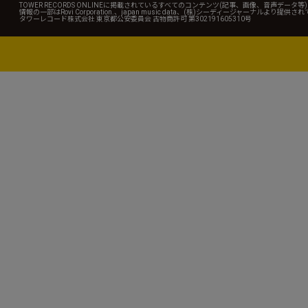
TOWER RECORDS ONLINEに掲載されているすべてのコンテンツ(記事、画像、音声デ
情報の一部はRovi Corporation.、japan music data、(株)シーディージャーナルより提供
タワーレコード株式会社 東京都公安委員会 古物商許可 第302191605310号