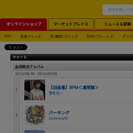
オンラインショップ
マーケットプレイス
ニュース＆記事
TOP
音楽ジャンル
本/雑誌/コミック
DVD/ブルーレイ
グッズ
チャート
全店総合アルバム
2010/08/30 - 2010/09/05
【旧品番】BPM＜通常盤＞
1
堂本光一
バーキング
2
Underworld