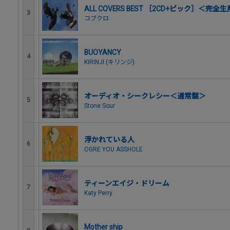
ALL COVERS BEST ［2CD+ピック］＜完
3
コブクロ
BUOYANCY
4
KIRINJI (キリンジ)
オーディオ・シークレシー＜通常盤＞
5
Stone Sour
浮かれている人
6
OGRE YOU ASSHOLE
ティーンエイジ・ドリーム
7
Katy Perry
Mother ship