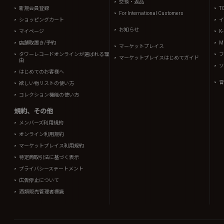
交換・返品
新規会員登録
T
For International Customers
ショッピングカート
イ
お知らせ
マイページ
K
店舗取置き/予約
Mi
マーケットプレイス
タワーレコードオンラインが選ばれる理
フ
マーケットプレイスはじめてガイド
由
ソ
はじめてのお客様へ
音
欲しい物リストの使い方
コレクション機能の使い方
規約、その他
メンバーズ利用規約
オンライン利用規約
マーケットプレイス利用規約
特定商取引法に基づく表示
プライバシーステートメント
広告停止について
酒類販売管理者標識