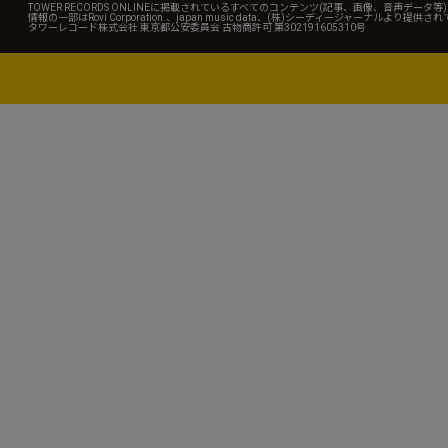
TOWER RECORDS ONLINEに掲載されているすべてのコンテンツ(記事、画像、音声デ
情報の一部はRovi Corporation.、japan music data、(株)シーディージャーナルより提供
タワーレコード株式会社 東京都公安委員会 古物商許可 第302191605310号