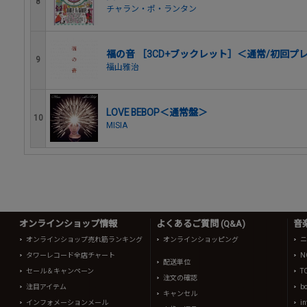
8
チャラン・ポ・ランタン
福の音 ［3CD+ブックレット］＜通常/初回プ
9
福山雅治
LOVE BEBOP＜通常盤＞
10
MISIA
オンラインショップ情報
よくあるご質問 (Q&A)
音
オンラインショップ売れ筋ランキング
オンラインショッピング
ニ
タワーレコード全店チャート
N
配送単位
セール＆キャンペーン
T
注文の確認
注目アイテム
b
キャンセル
インフォメーションメール
in