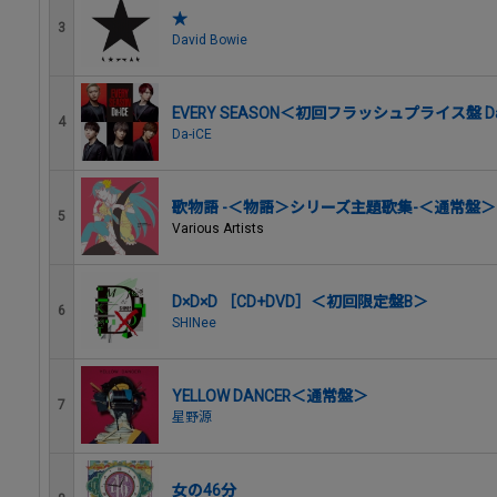
★
3
David Bowie
EVERY SEASON＜初回フラッシュプライス盤 Da-i
4
Da-iCE
歌物語 -＜物語＞シリーズ主題歌集-＜通常盤＞
5
Various Artists
D×D×D ［CD+DVD］＜初回限定盤B＞
6
SHINee
YELLOW DANCER＜通常盤＞
7
星野源
女の46分