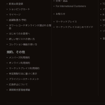
交換・返品
新規会員登録
T
For International Customers
ショッピングカート
イ
お知らせ
マイページ
K
店舗取置き/予約
Mi
マーケットプレイス
タワーレコードオンラインが選ばれる理
フ
マーケットプレイスはじめてガイド
由
ソ
はじめてのお客様へ
音
欲しい物リストの使い方
コレクション機能の使い方
規約、その他
メンバーズ利用規約
オンライン利用規約
マーケットプレイス利用規約
特定商取引法に基づく表示
プライバシーステートメント
広告停止について
酒類販売管理者標識