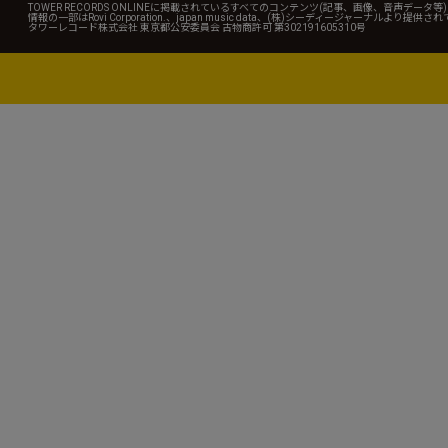
TOWER RECORDS ONLINEに掲載されているすべてのコンテンツ(記事、画像、音声デ
情報の一部はRovi Corporation.、japan music data、(株)シーディージャーナルより提供
タワーレコード株式会社 東京都公安委員会 古物商許可 第302191605310号