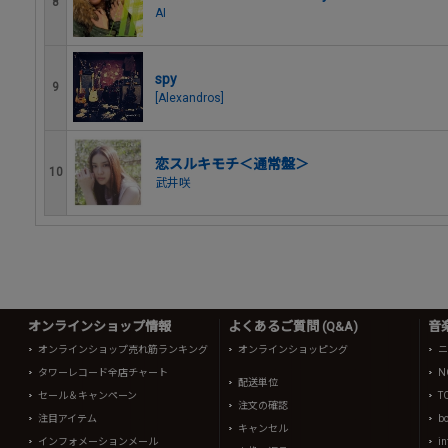
8
AI
spy
9
[Alexandros]
恋スルキモチ＜通常盤＞
10
武井咲
オンラインショップ情報
よくあるご質問 (Q&A)
音
オンラインショップ売れ筋ランキング
オンラインショッピング
ニ
タワーレコード全店チャート
N
配送単位
セール＆キャンペーン
T
注文の確認
注目アイテム
b
キャンセル
インフォメーションメール
in