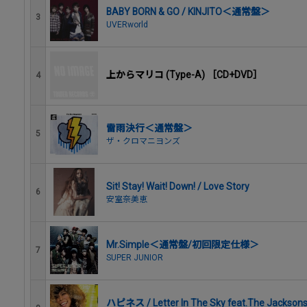
BABY BORN & GO / KINJITO＜通常盤＞
3
UVERworld
上からマリコ (Type-A) ［CD+DVD］
4
雷雨決行＜通常盤＞
5
ザ・クロマニヨンズ
Sit! Stay! Wait! Down! / Love Story
6
安室奈美恵
Mr.Simple＜通常盤/初回限定仕様＞
7
SUPER JUNIOR
ハピネス / Letter In The Sky feat.The Jacks