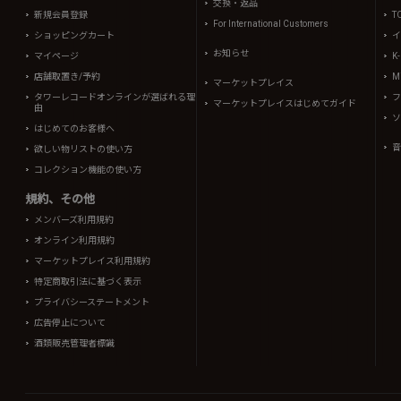
交換・返品
新規会員登録
T
For International Customers
ショッピングカート
イ
お知らせ
マイページ
K
店舗取置き/予約
Mi
マーケットプレイス
タワーレコードオンラインが選ばれる理
フ
マーケットプレイスはじめてガイド
由
ソ
はじめてのお客様へ
音
欲しい物リストの使い方
コレクション機能の使い方
規約、その他
メンバーズ利用規約
オンライン利用規約
マーケットプレイス利用規約
特定商取引法に基づく表示
プライバシーステートメント
広告停止について
酒類販売管理者標識