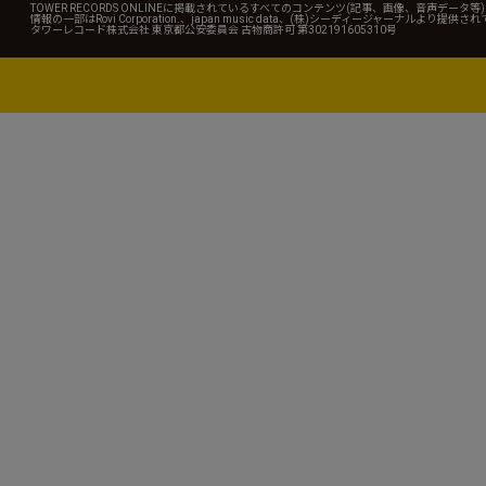
TOWER RECORDS ONLINEに掲載されているすべてのコンテンツ(記事、画像、音声デ
情報の一部はRovi Corporation.、japan music data、(株)シーディージャーナルより提供
タワーレコード株式会社 東京都公安委員会 古物商許可 第302191605310号