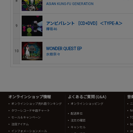
8
ASIAN KUNG-FU GENERATION
アンビバレント ［CD+DVD］＜TYPE-A＞
9
欅坂46
WONDER QUEST EP
10
水樹奈々
オンラインショップ情報
よくあるご質問 (Q&A)
音
オンラインショップ売れ筋ランキング
オンラインショッピング
ニ
タワーレコード全店チャート
N
配送単位
セール＆キャンペーン
T
注文の確認
注目アイテム
b
キャンセル
インフォメーションメール
in