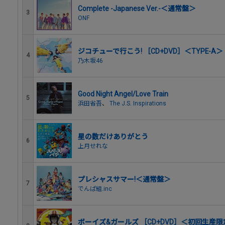
Complete -Japanese Ver.-＜通常盤＞
3
ONF
ジコチューで行こう! ［CD+DVD］＜TYPE-A＞
4
乃木坂46
Good Night Angel/Love Train
5
浜田省吾
、
The J.S. Inspirations
星の数だけありがとう
6
上月せれな
プレシャスサマー!＜通常盤＞
7
でんぱ組.inc
ボーイズ&ガールズ ［CD+DVD］＜初回生産