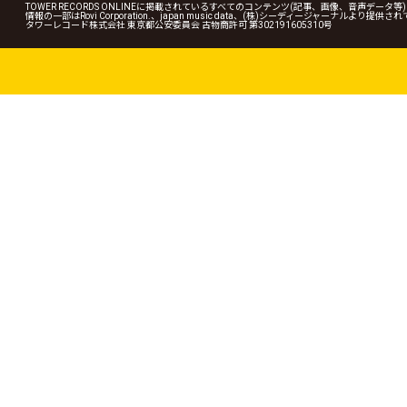
TOWER RECORDS ONLINEに掲載されているすべてのコンテンツ(記事、画像、音声デ
情報の一部はRovi Corporation.、japan music data、(株)シーディージャーナルより提供
タワーレコード株式会社 東京都公安委員会 古物商許可 第302191605310号