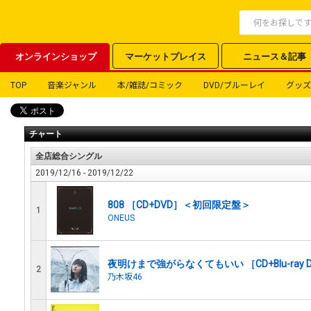
オンラインショップ
マーケットプレイス
ニュース＆記事
TOP
音楽ジャンル
本/雑誌/コミック
DVD/ブルーレイ
グッズ
チャート
全店総合シングル
2019/12/16 - 2019/12/22
808 ［CD+DVD］＜初回限定盤＞
1
ONEUS
夜明けまで強がらなくてもいい ［CD+Blu-ray Di
2
乃木坂46