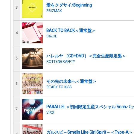
愛をクダサイ/Beginning
3
PRIZMAX
BACK TO BACK＜通常盤＞
4
Da-iCE
ハレルヤ ［CD+DVD］＜完全生産限定盤＞
5
ROTTENGRAFFTY
その先の未来へ＜通常盤＞
6
READY TO KISS
PARALLEL＜初回限定生産スペシャル7inch
7
VIXX
ガルスピ～Smells Like Girl Spirit～＜Type-A＞