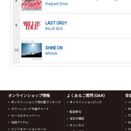
8
Fragrant Drive
LAST ORGY
9
BILLIE IDLE
SHINE ON
10
WhiteA
オンラインショップ情報
よくあるご質問 (Q&A)
音
オンラインショップ売れ筋ランキング
オンラインショッピング
ニ
タワーレコード全店チャート
N
配送単位
セール＆キャンペーン
T
注文の確認
注目アイテム
b
キャンセル
インフォメーションメール
in