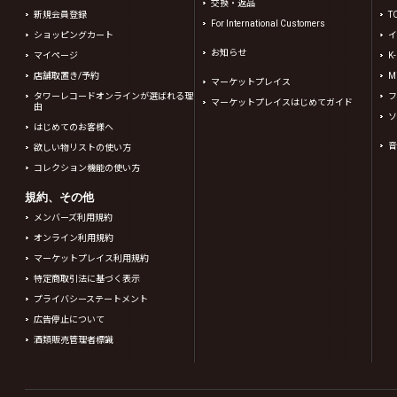
交換・返品
新規会員登録
T
For International Customers
ショッピングカート
イ
お知らせ
マイページ
K
店舗取置き/予約
Mi
マーケットプレイス
タワーレコードオンラインが選ばれる理
フ
マーケットプレイスはじめてガイド
由
ソ
はじめてのお客様へ
音
欲しい物リストの使い方
コレクション機能の使い方
規約、その他
メンバーズ利用規約
オンライン利用規約
マーケットプレイス利用規約
特定商取引法に基づく表示
プライバシーステートメント
広告停止について
酒類販売管理者標識