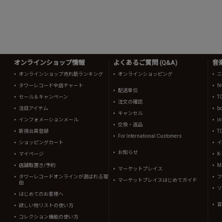
オンラインショップ情報
よくあるご質問 (Q&A)
音
オンラインショップ売れ筋ランキング
オンラインショッピング
ニ
タワーレコード全店チャート
N
配送単位
セール＆キャンペーン
T
注文の確認
注目アイテム
b
キャンセル
インフォメーションメール
in
交換・返品
新規会員登録
T
For International Customers
ショッピングカート
イ
お知らせ
マイページ
K
店舗取置き/予約
Mi
マーケットプレイス
タワーレコードオンラインが選ばれる理
フ
マーケットプレイスはじめてガイド
由
ソ
はじめてのお客様へ
音
欲しい物リストの使い方
コレクション機能の使い方