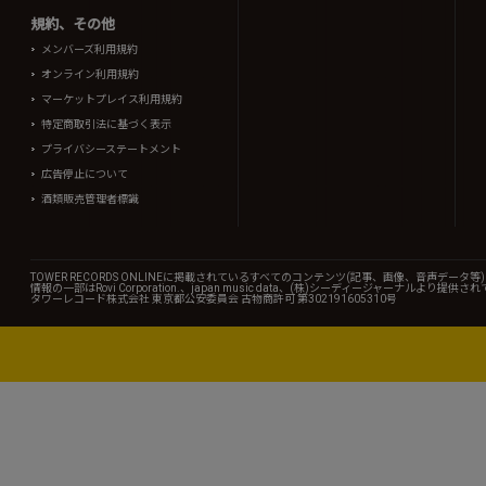
規約、その他
メンバーズ利用規約
オンライン利用規約
マーケットプレイス利用規約
特定商取引法に基づく表示
プライバシーステートメント
広告停止について
酒類販売管理者標識
TOWER RECORDS ONLINEに掲載されているすべてのコンテンツ(記事、画像、音声デ
情報の一部はRovi Corporation.、japan music data、(株)シーディージャーナルより提供
タワーレコード株式会社 東京都公安委員会 古物商許可 第302191605310号