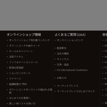
オンラインショップ情報
よくあるご質問 (Q&A)
音
オンラインショップ売れ筋ランキング
オンラインショッピング
ニ
タワーレコード全店チャート
N
配送単位
セール＆キャンペーン
T
注文の確認
注目アイテム
b
キャンセル
インフォメーションメール
in
交換・返品
新規会員登録
T
For International Customers
ショッピングカート
イ
お知らせ
マイページ
K
店舗取置き/予約
Mi
マーケットプレイス
タワーレコードオンラインが選ばれる理
フ
マーケットプレイスはじめてガイド
由
ソ
はじめてのお客様へ
音
欲しい物リストの使い方