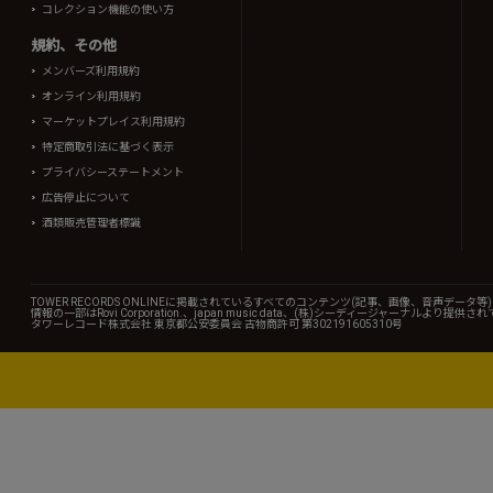
コレクション機能の使い方
規約、その他
メンバーズ利用規約
オンライン利用規約
マーケットプレイス利用規約
特定商取引法に基づく表示
プライバシーステートメント
広告停止について
酒類販売管理者標識
TOWER RECORDS ONLINEに掲載されているすべてのコンテンツ(記事、画像、音声デ
情報の一部はRovi Corporation.、japan music data、(株)シーディージャーナルより提供
タワーレコード株式会社 東京都公安委員会 古物商許可 第302191605310号