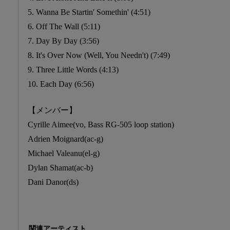
5. Wanna Be Startin' Somethin' (4:51)
6. Off The Wall (5:11)
7. Day By Day (3:56)
8. It's Over Now (Well, You Needn't) (7:49)
9. Three Little Words (4:13)
10. Each Day (6:56)
【メンバー】
Cyrille Aimee(vo, Bass RG-505 loop station)
Adrien Moignard(ac-g)
Michael Valeanu(el-g)
Dylan Shamat(ac-b)
Dani Danor(ds)
関連アーティスト