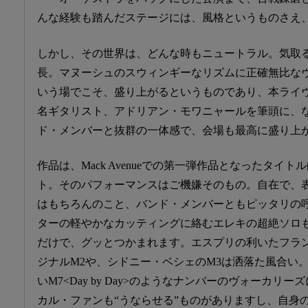
んな経験も踏んだステージには、風格というものさえ
しかし、その世界は、どんな時もニュートラル。気取
長。マヌーシュのスウィンギーなリズムに正確無比な
いう場でこそ、盛り上がるというものであり、本ライ
名ギタリスト、アドリアン・モワニャールを筆頭に、
ド・メンバーと抜群の一体感で、会場も最高に盛り上
作品は、Mack Avenueでの第一弾作品となったタイトル曲“It
ト。そのパフォーマンスはご機嫌そのもの。自在で、
はもちろんのこと、バンド・メンバーともピッタリの
ターの軽やかなカッティングに絡むエレキの超絶ソロ
だけで、グッとつかまれます。エスプリの利いたフラ
ジナルM2や、シドニー・ベシェのM3は洒落た風合い
いM7<Day by Day>のようなナンバーのヴォーカ
カル・ファンも“うならせる”ものがありますし、自身