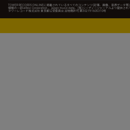
TOWER RECORDS ONLINEに掲載されているすべてのコンテンツ(記事、画像、音声デ
情報の一部はRovi Corporation.、japan music data、(株)シーディージャーナルより提供
タワーレコード株式会社 東京都公安委員会 古物商許可 第302191605310号