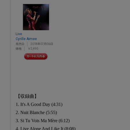
Live
Cyrille Aimee
発売日
2018年07月06日
価格
￥2,490
【収録曲】
1. It's A Good Day (4:31)
2. Nuit Blanche (5:55)
3. Si Tu Vois Ma Mère (6:12)
4. Live Alone And Like It (8:08)