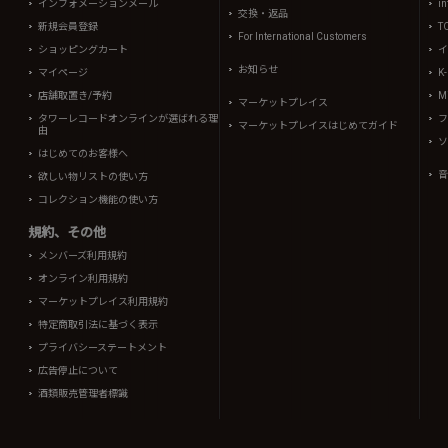
インフォメーションメール
in
交換・返品
新規会員登録
T
For International Customers
ショッピングカート
イ
お知らせ
マイページ
K
店舗取置き/予約
Mi
マーケットプレイス
タワーレコードオンラインが選ばれる理
フ
マーケットプレイスはじめてガイド
由
ソ
はじめてのお客様へ
音
欲しい物リストの使い方
コレクション機能の使い方
規約、その他
メンバーズ利用規約
オンライン利用規約
マーケットプレイス利用規約
特定商取引法に基づく表示
プライバシーステートメント
広告停止について
酒類販売管理者標識