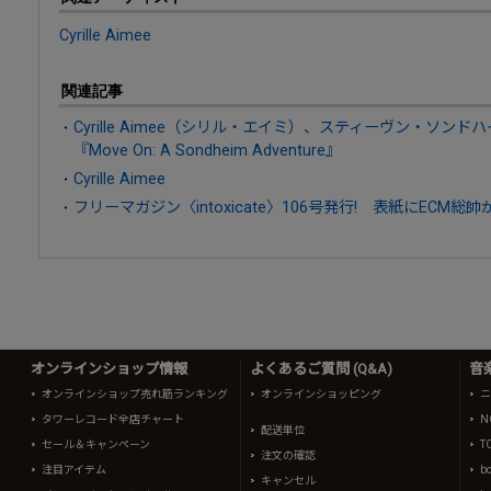
Cyrille Aimee
関連記事
Cyrille Aimee（シリル・エイミ）、スティーヴン・ソン
『Move On: A Sondheim Adventure』
Cyrille Aimee
フリーマガジン〈intoxicate〉106号発行! 表紙にECM総
オンラインショップ情報
よくあるご質問 (Q&A)
音
オンラインショップ売れ筋ランキング
オンラインショッピング
ニ
タワーレコード全店チャート
N
配送単位
セール＆キャンペーン
T
注文の確認
注目アイテム
b
キャンセル