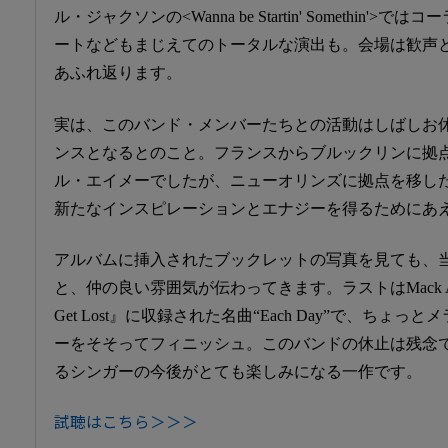
ル・ジャクソンの<Wanna be Startin' Somethin
ートなどもまじえてのトータルな演出も。会場は歓声
あふれ返ります。
実は、このバンド・メンバーたちとの活動はしばしお
ンスとなるとのこと。フランスからブルックリンに拠
ル・エイメーでしたが、ニューオリンズに拠点を移し
新たなインスピレーションとエナジーを得るためにあ
アルバムに挿入されたブックレットの写真を見ても、
と、仲の良い雰囲気が伝わってきます。ラストはMack Ave
Get Lost』に収録された名曲“Each Day”で、ちょ
ーをそそってフィニッシュ。このバンドの休止は残念
るシンガーの今後がとても楽しみになる一作です。
試聴はこちら＞＞＞