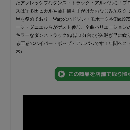
たアグレッシブなダンス・トラック・アルバムに！プ
スは宇多田ヒカルや藤井風も手がけたおなじみA.G.ク
半を務めており、Warpのハドソン・モホークやThe197
ージ・ダニエルらがゲスト参加。全曲バリエーション
キラーなダンストラック(ほぼ２分台!)が矢継ぎ早に繰
る圧巻のハイパー・ポップ・アルバムです！年間ベスト
木)