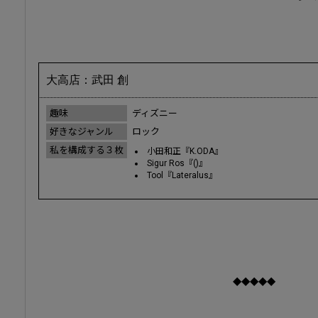
大高店：武田 創
趣味
ディズニー
好きなジャンル
ロック
私を構成する３枚
小田和正『K.ODA』
Sigur Ros『()』
Tool『Lateralus』
◆◆◆◆◆