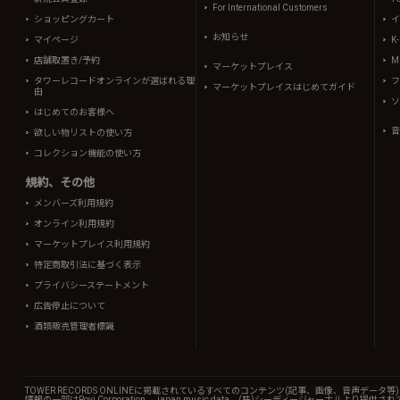
For International Customers
ショッピングカート
イ
お知らせ
マイページ
K
店舗取置き/予約
Mi
マーケットプレイス
タワーレコードオンラインが選ばれる理
フ
マーケットプレイスはじめてガイド
由
ソ
はじめてのお客様へ
音
欲しい物リストの使い方
コレクション機能の使い方
規約、その他
メンバーズ利用規約
オンライン利用規約
マーケットプレイス利用規約
特定商取引法に基づく表示
プライバシーステートメント
広告停止について
酒類販売管理者標識
TOWER RECORDS ONLINEに掲載されているすべてのコンテンツ(記事、画像、音声デ
情報の一部はRovi Corporation.、japan music data、(株)シーディージャーナルより提供