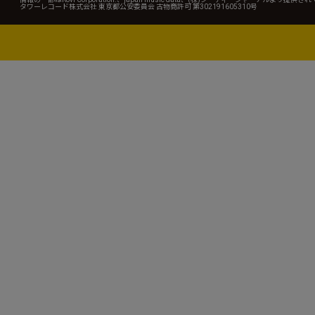
タワーレコード株式会社 東京都公安委員会 古物商許可 第302191605310号