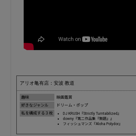
アリオ亀有店：安波 教道
趣味
映画鑑賞
好きなジャンル
ドリーム・ポップ
私を構成する３枚
DJ KRUSH『Strictly Turntabilized』
downy『第二作品集『無題』』
フィッシュマンズ『Aloha Polydor』