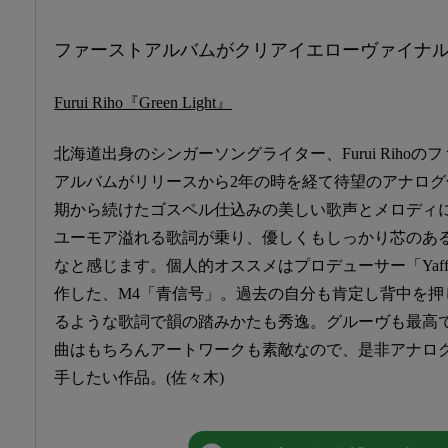
ファーストアルバムがクリアイエローヴァイナ
Furui Riho『Green Light』
北海道出身のシンガーソングライター、Furui Rihoの
アルバムがリリースから2年の時を経て待望のアナログ
期から続けたゴスペル仕込みの美しい歌声とメロディ
ユーモア溢れる歌詞が乗り、優しくもしっかり芯のあ
なと感じます。個人的オススメはプロデューサー「Yaff
作した、M4「青信号」。過去の自分も肯定し背中を押
るような歌詞で韻の踏みかたも秀逸。グルーヴも最高
曲はもちろんアートワークも素敵なので、是非アナロ
手したい作品。(佐々木)