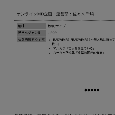
オンラインMD企画・運営部：佐々木 千暁
趣味
散歩/ライブ
好きなジャンル
J-POP
私を構成する３枚
RADWIMPS『RADWIMPS 3～無人島に持
一枚～』
アルカラ『こっちを見ている』
八十八ヶ所巡礼『攻撃的国民的音楽』
◆◆◆◆◆