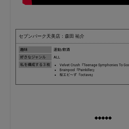
セブンパーク天美店：森田 祐介
趣味
運動/飲酒
好きなジャンル
ALL
私を構成する３枚
Velvet Crush『Teenage Symphonies To G
Brainpool『Painkiller』
桜エビ～ず『octave』
◆◆◆◆◆