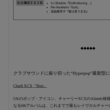
私を構成する３枚
DJ Shadow『Endtroducing... 』
Rei Harakami『lust』
吉田美奈子『愛は思うまま』
◆◆◆◆◆
クラブサウンドに振り切った“Hyperpop”最新
Charli XCX『Brat』
UKのポップ・アイコン、チャーリーXCXのAtlantic移
なる6thアルバムは、これまでで最もレイヴカルチャー