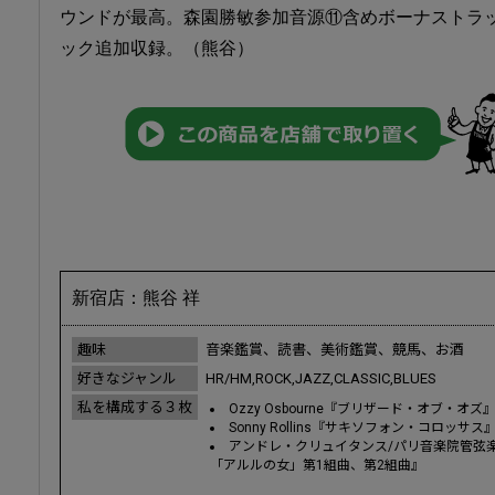
ウンドが最高。森園勝敏参加音源⑪含めボーナストラッ
ック追加収録。（熊谷）
新宿店：熊谷 祥
趣味
音楽鑑賞、読書、美術鑑賞、競馬、お酒
好きなジャンル
HR/HM,ROCK,JAZZ,CLASSIC,BLUES
私を構成する３枚
Ozzy Osbourne『ブリザード・オブ・オズ
Sonny Rollins『サキソフォン・コロッサス
アンドレ・クリュイタンス/パリ音楽院管弦楽
「アルルの女」第1組曲、第2組曲』