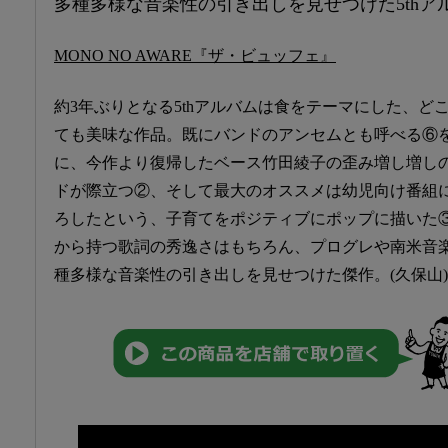
多種多様な音楽性の引き出しを見せつけた5thア
MONO NO AWARE『ザ・ビュッフェ』
約3年ぶりとなる5thアルバムは食をテーマにした、ど
ても美味な作品。既にバンドのアンセムとも呼べる⑥
に、今作より復帰したベース竹田綾子の歪み増し増し
ドが際立つ②、そして最大のオススメは幼児向け番組
ろしたという、子育てをポジティブにポップに描いた
から持つ歌詞の秀逸さはもちろん、プログレや南米音
種多様な音楽性の引き出しを見せつけた傑作。(久保山)