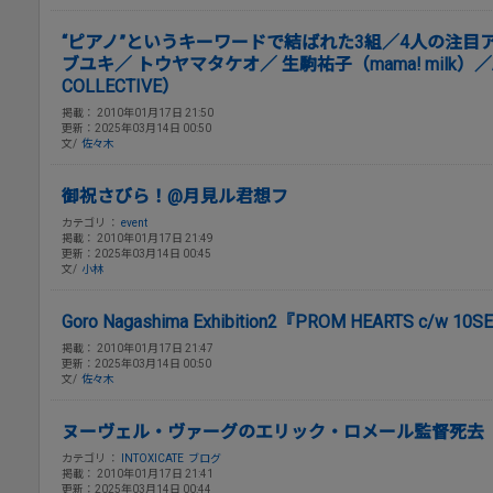
“ピアノ”というキーワードで結ばれた3組／4人の注目
ブユキ／ トウヤマタケオ／ 生駒祐子（mama! milk）／ARAK
COLLECTIVE）
掲載： 2010年01月17日 21:50
更新：2025年03月14日 00:50
文/
佐々木
御祝さびら！@月見ル君想フ
カテゴリ ：
event
掲載： 2010年01月17日 21:49
更新：2025年03月14日 00:45
文/
小林
Goro Nagashima Exhibition2『PROM HEARTS c/w 10S
掲載： 2010年01月17日 21:47
更新：2025年03月14日 00:50
文/
佐々木
ヌーヴェル・ヴァーグのエリック・ロメール監督死去
カテゴリ ：
INTOXICATE
ブログ
掲載： 2010年01月17日 21:41
更新：2025年03月14日 00:44