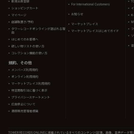
新規会員登録
T
For International Customers
ショッピングカート
イ
お知らせ
マイページ
K
店舗取置き/予約
Mi
マーケットプレイス
タワーレコードオンラインが選ばれる理
フ
マーケットプレイスはじめてガイド
由
ソ
はじめてのお客様へ
音
欲しい物リストの使い方
コレクション機能の使い方
規約、その他
メンバーズ利用規約
オンライン利用規約
マーケットプレイス利用規約
特定商取引法に基づく表示
プライバシーステートメント
広告停止について
酒類販売管理者標識
TOWER RECORDS ONLINEに掲載されているすべてのコンテンツ(記事、画像、音声デ