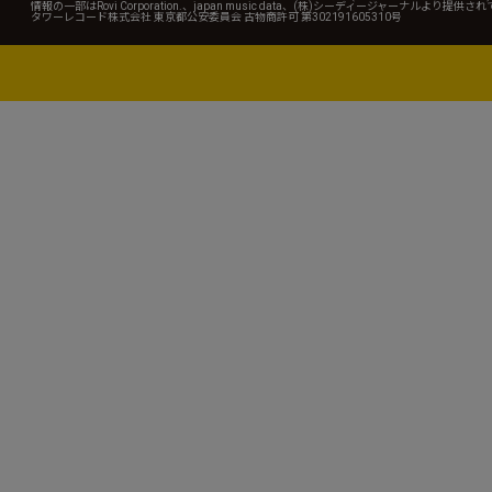
情報の一部はRovi Corporation.、japan music data、(株)シーディージャーナルより提供
タワーレコード株式会社 東京都公安委員会 古物商許可 第302191605310号