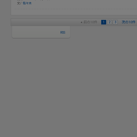
文/
佐々木
前の10件
1
2
3
次の10件
RSS