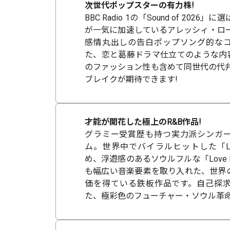
次世代ポップスターの有力株!
BBC Radio 1の「Sound of 202
が一気に加速しているアレッシィ・ロー
感情丸出しの告白ポップソング的な
た、恋と葛藤ドラマ仕立てのような内
のファッション性も含めて同世代の代弁
ブレイクが期待できます!
才能が開花した極上のR&B作品!
グラミー受賞歴も持つ実力派シンガ
ム。世界中でバイラルヒットした「Love
め、浮遊感のあるソウルフルな「Love Is 
も幅広い音楽要素を取り入れた、世界
価を得ている鉄板作品です。自己探
た、極彩色のフューチャー・ソウル革命