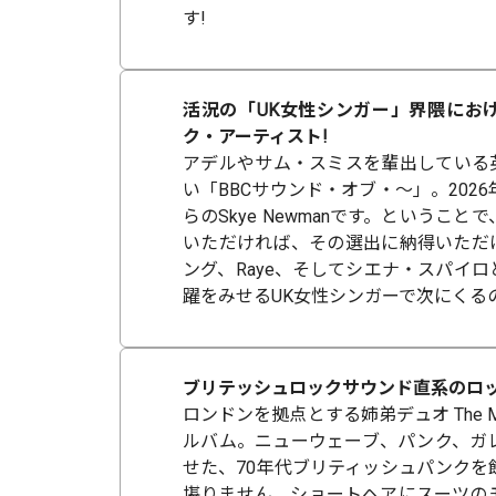
す!
活況の「UK女性シンガー」界隈にお
ク・アーティスト!
アデルやサム・スミスを輩出している英
い「BBCサウンド・オブ・～」。202
らのSkye Newmanです。というこ
いただければ、その選出に納得いただ
ング、Raye、そしてシエナ・スパイ
躍をみせるUK女性シンガーで次にくる
ブリテッシュロックサウンド直系のロッ
ロンドンを拠点とする姉弟デュオ The M
ルバム。ニューウェーブ、パンク、ガ
せた、70年代ブリティッシュパンクを
堪りません。ショートヘアにスーツの