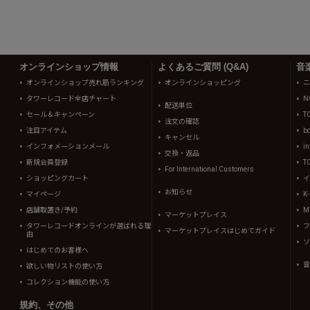
オンラインショップ情報
よくあるご質問 (Q&A)
音
オンラインショップ売れ筋ランキング
オンラインショッピング
ニ
タワーレコード全店チャート
N
配送単位
セール＆キャンペーン
T
注文の確認
注目アイテム
b
キャンセル
インフォメーションメール
in
交換・返品
新規会員登録
T
For International Customers
ショッピングカート
イ
お知らせ
マイページ
K
店舗取置き/予約
Mi
マーケットプレイス
タワーレコードオンラインが選ばれる理
フ
マーケットプレイスはじめてガイド
由
ソ
はじめてのお客様へ
音
欲しい物リストの使い方
コレクション機能の使い方
規約、その他