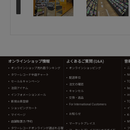
オンラインショップ情報
よくあるご質問 (Q&A)
音
オンラインショップ売れ筋ランキング
オンラインショッピング
ニ
タワーレコード全店チャート
N
配送単位
セール＆キャンペーン
T
注文の確認
注目アイテム
b
キャンセル
インフォメーションメール
in
交換・返品
新規会員登録
T
For International Customers
ショッピングカート
イ
お知らせ
マイページ
K
店舗取置き/予約
Mi
マーケットプレイス
タワーレコードオンラインが選ばれる理
フ