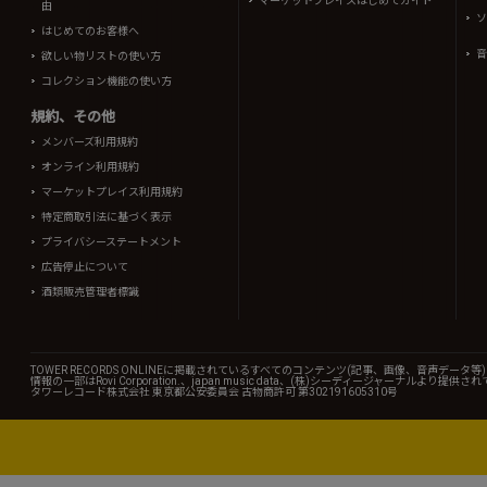
マーケットプレイスはじめてガイド
由
ソ
はじめてのお客様へ
音
欲しい物リストの使い方
コレクション機能の使い方
規約、その他
メンバーズ利用規約
オンライン利用規約
マーケットプレイス利用規約
特定商取引法に基づく表示
プライバシーステートメント
広告停止について
酒類販売管理者標識
TOWER RECORDS ONLINEに掲載されているすべてのコンテンツ(記事、画像、音声デ
情報の一部はRovi Corporation.、japan music data、(株)シーディージャーナルより提供
タワーレコード株式会社 東京都公安委員会 古物商許可 第302191605310号