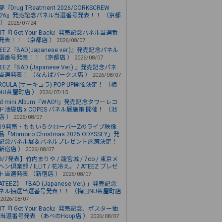
『Drug TReatment 2026/CORKSCREW
026』発売記念パネル当選番号発表！！ （京都
 ）
2026/07/24
LLIT『I Got Your Back』発売記念パネル当選番
発表！！ （京都店 ）
2026/08/07
TEEZ『BAD(Japanese ver.)』発売記念パネル
選番号発表！！ （京都店 ）
2026/08/07
TEEZ『BAD (Japanese Ver.) 』発売記念パネ
当選発表！ （なんばパークス店 ）
2026/08/07
IRCULA (サーキュラ) POP UP開催決定！ （梅
NU茶屋町店 ）
2026/07/15
nd mini Album『WAO!!』発売記念タワーレコ
ド池袋店 x COPES パネル展施策 開催！ （池
店 ）
2026/08/07
/19発売・ももいろクローバーZのライブ映像
「Momoiro Christmas 2025 ODYSSEY」発
記念パネル展＆パネルプレゼント施策決定！
新宿店 ）
2026/08/07
8/7発表】竹内まりや / 龍宮城 / 7co / 東京メ
ヘン倶楽部 / ILLIT / 花冷え。 / ATEEZ プレゼ
ト当選発表 （新宿店 ）
2026/08/07
ATEEZ】「BAD (Japanese Ver.) 」発売記念
ネル抽選当選番号発表！！ （梅田NU茶屋町店
2026/08/07
LLIT『I Got Your Back』発売記念、ポスター抽
 当選番号発表 （あべのHoop店 ）
2026/08/07