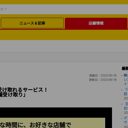
ニュース＆記事
店舗情報
最
舞
掲載日：2020/09/18
い
更新日：2020/09/18
イ
受け取れるサービス！
『
舗受け取り」
認
20
【
台
20
デ
ヴ
20