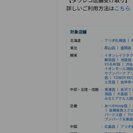
【タワレコ店舗受け取り】
詳しいご利用方法は
こちら
対象店舗
北海道
アリオ札幌店
｜
東北
郡山店
｜
盛岡店
関東
イオンレイクタウ
蘇我店
｜
池袋店
YO-BAY店
｜
渋谷
イオンモール津田沼
セブンパーク ア
店
｜
TOWER R
士見店
｜
吉祥寺
中部・北陸・信越
東浦店
｜
金沢フ
潟店
｜
大高店
｜
みなとアクルス店
近畿
あべのHoop店
｜
｜
高槻阪急スク
パークス店
｜
TO
ブンパーク天美店
中国
広島店
｜
アリオ