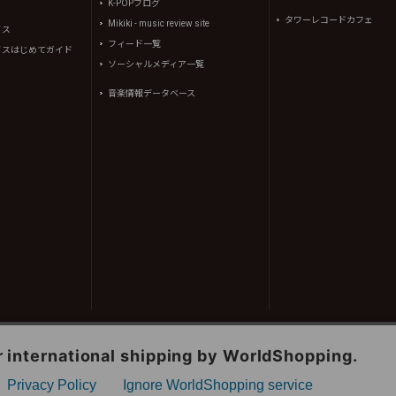
K-POPブログ
タワーレコードカフェ
Mikiki - music review site
イス
フィード一覧
イスはじめてガイド
ソーシャルメディア一覧
音楽情報データベース
コンテンツ(記事、画像、音声データ等)はタワーレコード株式会社の承諾なしに無断転載することはできませ
、(株)シーディージャーナルより提供されています。
605310号