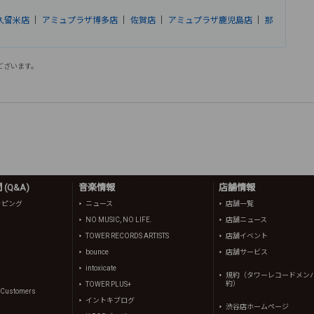
久留米店
｜
アミュプラザ博多店
｜
佐賀店
｜
アミュプラザ鹿児島店
｜
那
ございます。
(Q&A)
音楽情報
店舗情報
ッピング
ニュース
店舗一覧
NO MUSIC, NO LIFE.
店舗ニュース
TOWER RECORDS ARTISTS
店舗イベント
bounce
店舗サービス
intoxicate
規約（タワーレコードメン
約）
TOWER PLUS+
l Customers
イントキブログ
渋谷店ホームページ