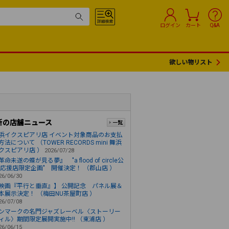
ログイン
カート
Q&A
欲しい物リスト
新の店舗ニュース
浜イクスピアリ店 イベント対象商品のお支払
方法について （TOWER RECORDS mini 舞浜
クスピアリ店 ）
2026/07/28
革命未遂の蝶が見る夢』 "a flood of circle公
 応援店限定企画" 開催決定！ （郡山店 ）
26/06/30
映画『平行と垂直』】 公開記念 パネル展＆
本展示決定！ （梅田NU茶屋町店 ）
26/07/08
ンマークの名門ジャズレーベル〈ストーリー
ィル〉期間限定展開実施中!! （東浦店 ）
26/06/15