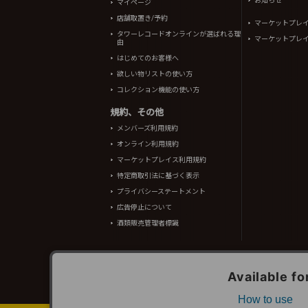
お知らせ
マイページ
店舗取置き/予約
マーケットプレ
タワーレコードオンラインが選ばれる理
マーケットプレ
由
はじめてのお客様へ
欲しい物リストの使い方
コレクション機能の使い方
規約、その他
メンバーズ利用規約
オンライン利用規約
マーケットプレイス利用規約
特定商取引法に基づく表示
プライバシーステートメント
広告停止について
酒類販売管理者標識
TOWER RECORDS ONLINEに掲載されているすべての
情報の一部はRovi Corporation.、japan music data
タワーレコード株式会社 東京都公安委員会 古物商許可 第302191