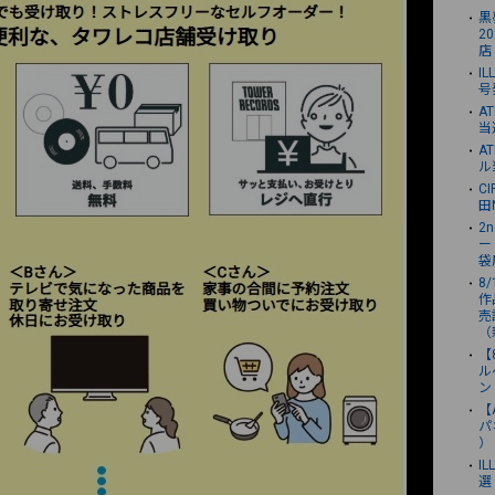
黒夢
2
店
I
号
A
当
A
ル
C
田
2
ー
袋
8
作品
売
（
【
ル
ン
【
パ
）
I
選