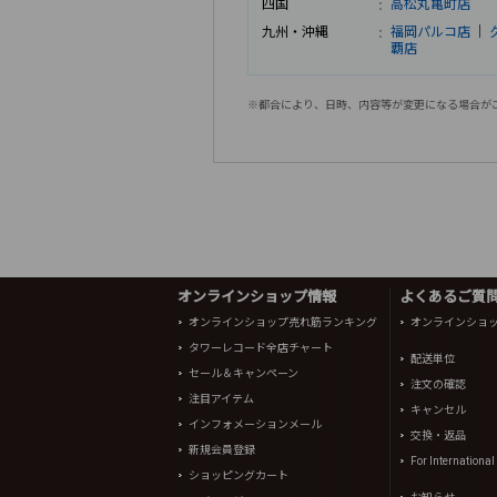
四国
高松丸亀町店
九州・沖縄
福岡パルコ店
｜
覇店
※都合により、日時、内容等が変更になる場合が
オンラインショップ情報
よくあるご質問 
オンラインショップ売れ筋ランキング
オンラインショ
タワーレコード全店チャート
配送単位
セール＆キャンペーン
注文の確認
注目アイテム
キャンセル
インフォメーションメール
交換・返品
新規会員登録
For Internationa
ショッピングカート