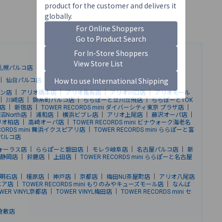
札幌パルコ店
｜
仙台パルコ店
ン店
｜
アリオ橋本店
｜
アリオ亀有店
｜
アリオ川口店
｜
アリオモール
｜
川崎店
｜
錦糸町パルコ店
｜
ららぽーと立川立飛店
｜
ららぽーとTOK
店
｜
新宿店
｜
TOWER RECORDS mini ダイバーシティ東京 プラザ店
｜
North店
｜
浦和店
｜
横浜ビブレ店
｜
アリオ上尾店
｜
藤沢オーパ店
｜
リオ柏店
｜
高崎オーパ店
｜
TOWER RECORDS mini ビナウォーク海老名
ECORDS mini 舞浜イクスピアリ店
｜
TOWER RECORDS mini ららぽーと富
パルコ店
ォーラス店
｜
ららぽーと磐田店
｜
モレラ岐阜店
｜
名古屋パルコ店
｜
新
静岡店
｜
鈴鹿店
｜
上田店
｜
TOWER RECORDS mini ららぽーと名古屋
明石店
｜
橿原店
｜
神戸店
｜
京都店
｜
梅田NU茶屋町店
｜
アリオ八尾店
エア店
｜
TOWER RECORDS mini もりのみやキューズモール店
｜
なんば
WER VINYL京都店
｜
TOWER VINYL梅田店
｜
TOWER RECORDS mini セ
倉敷店