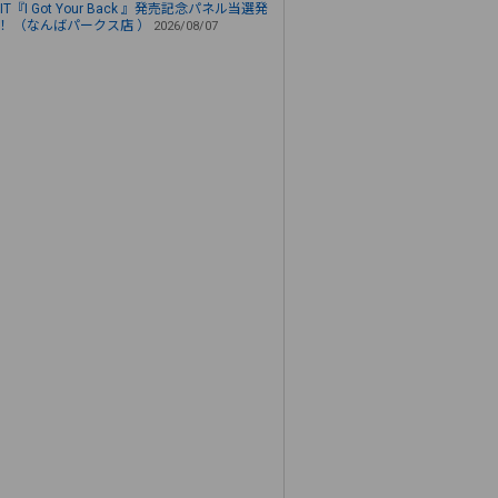
LLIT『I Got Your Back 』発売記念パネル当選発
！ （なんばパークス店 ）
2026/08/07