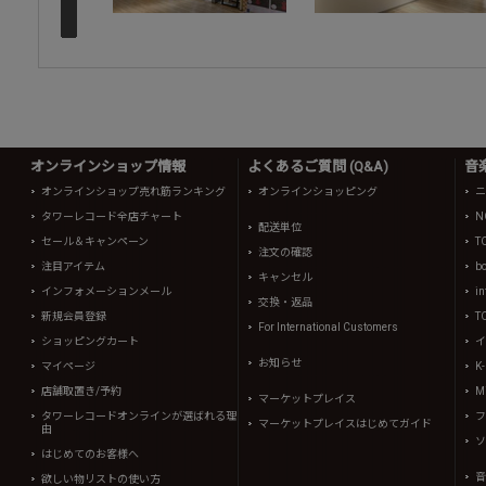
オンラインショップ情報
よくあるご質問 (Q&A)
音
オンラインショップ売れ筋ランキング
オンラインショッピング
ニ
タワーレコード全店チャート
N
配送単位
セール＆キャンペーン
T
注文の確認
注目アイテム
b
キャンセル
インフォメーションメール
in
交換・返品
新規会員登録
T
For International Customers
ショッピングカート
イ
お知らせ
マイページ
K
店舗取置き/予約
Mi
マーケットプレイス
タワーレコードオンラインが選ばれる理
フ
マーケットプレイスはじめてガイド
由
ソ
はじめてのお客様へ
音
欲しい物リストの使い方