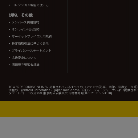
コレクション機能の使い方
規約、その他
メンバーズ利用規約
オンライン利用規約
マーケットプレイス利用規約
特定商取引法に基づく表示
プライバシーステートメント
広告停止について
酒類販売管理者標識
TOWER RECORDS ONLINEに掲載されているすべてのコンテンツ(記事、画像、音声デ
情報の一部はRovi Corporation.、japan music data、(株)シーディージャーナルより提供
タワーレコード株式会社 東京都公安委員会 古物商許可 第302191605310号