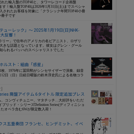
売れた輸入盤のTOP40と、タワーレコード企画盤
す！輸入盤TOP40は2026年1月31日(土)までスペシャ
されたお客様を対象に「クラシック年間TOP40小冊
小冊子です
ーレック」～ 2025年1月19日(日)NHK-
れ大反響！
ライブラリー」で往年のアメリカの名ピアニスト、ロザリ
れ、大きな話題となっています。彼女はグレン・グール
知られるバッハのスペシャリストでした
 ホルスト：組曲「惑星」
1枚、1976年に冨田勲がシンセサイザーで演奏、録音
1月12日（日）日経日曜版の鈴木淳史氏による名物コラ
 ]
Series 廃盤アイテム 6タイトル 限定追加プレス
ム、コンヴィチュニー、マタチッチ…大好評をいただ
ド・シリーズDefinition Series(ディフィニショ
したオペラ含む6Wが限定数入荷！
クス五重奏団 フランセ、ヒンデミット、イベ