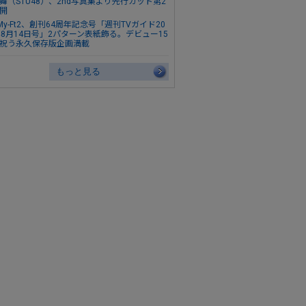
舞（STU48）、2nd写真集より先行カット第2
開
s-My-Ft2、創刊64周年記念号「週刊TVガイド20
年8月14日号」2パターン表紙飾る。デビュー15
祝う永久保存版企画満載
もっと見る