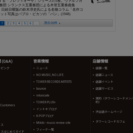
スする「プレツィオーザ」シリーズの1枚。ヴァルフガ
奏団 シランクス五重奏団による木管五重奏曲集
8日（日）日経日曜版の鈴木淳史氏による名物コラム「名作コ
ト写真はパブロ・ピカソの「パン」(1948)
次の20件
1
2
3
4
5
6
...
(Q&A)
音楽情報
店舗情報
ッピング
ニュース
店舗一覧
NO MUSIC, NO LIFE.
店舗ニュース
TOWER RECORDS ARTISTS
店舗イベント
bounce
店舗サービス
intoxicate
規約（タワーレコードメン
約）
TOWER PLUS+
l Customers
イントキブログ
渋谷店ホームページ
K-POPブログ
タワーレコードカフェ
Mikiki - music review site
イス
フィード一覧
イスはじめてガイド