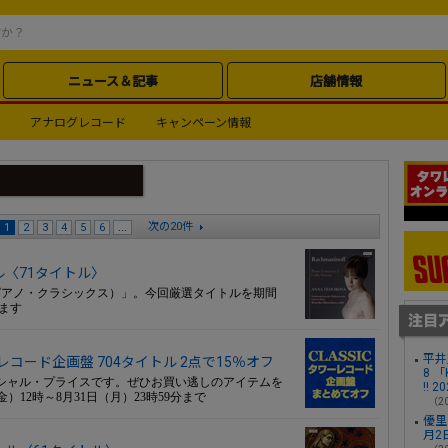
ニュース＆記事
店舗情報
アナログレコード
キャンペーン情報
次の20件
1
2
3
4
5
6
...
セール〈71タイトル〉
ics（ピアノ・クラシックス）」。今回厳選タイトルを期間
ます
平井堅
ード企画盤 704タイトル 2点で15％オフ
8 「K
スペシャル・プライスです。ぜひお買い逃しのアイテムを
!! 
金）12時～8月31日（月）23時59分まで
（20
優里
月2