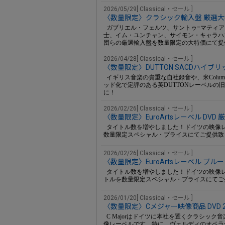
2026/05/29[ Classical・セール ]
〈数量限定〉クラシック輸入盤 厳選大特
ガブリエル・フェルツ、サントゥ=マティア
士、イム・ユンチャン、サイモン・キャラハ
団らの厳選輸入盤を数量限定の大特価にて提
2026/04/28[ Classical・セール ]
〈数量限定〉DUTTON SACDハイブリッ
イギリス音楽の貴重な自社録音や、米Colum
ッド化で定評のある英DUTTONレーベルの
に！
2026/02/26[ Classical・セール ]
〈数量限定〉EuroArtsレーベル DVD
タイトル数を増やしました！ドイツの映像レ
数量限定スペシャル・プライスにてご提供致
2026/02/26[ Classical・セール ]
〈数量限定〉EuroArtsレーベル ブ
タイトル数を増やしました！ドイツの映像
トルを数量限定スペシャル・プライスにてご
2026/01/20[ Classical・セール ]
〈数量限定〉Cメジャー映像商品 DVD 2
C Majorはドイツに本社を置くクラシッ
像レーベルです。特に、ヴェルディのオペラ全集『