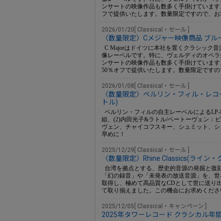
ンサートの映像作品も数多く手掛けています。
フで提供いたします。数量限定ですので、お
2026/01/20[ Classical・セール ]
〈数量限定〉Cメジャー映像商品 ブルーレ
C Majorはドイツに本社を置くクラシッ
像レーベルです。特に、ヴェルディのオペラ全集『
ンサートの映像作品も数多く手掛けています
50％オフで提供いたします。数量限定です
2026/01/08[ Classical・セール ]
〈数量限定〉ベルリン・フィル・レコーデ
トル)
ベルリン・フィルの自主レーベルによるLP-B
組、(2)内田光子&ラトル/ベートーヴェン：ピ
ヴェン、チャイコフスキー、シュミット、シ
早めに！
2025/12/29[ Classical・セール ]
〈数量限定〉Rhine Classics(ライ
台湾を拠点とする、歴史的音源の発掘と復
「幻の録音」や「未発表の放送音源」を、世
取得し、極めて高品質なCDとして世に送り出
て取り揃えました。この機会にお求めくださ
2025/12/05[ Classical・キャンペーン ]
2025年タワーレコード クラシカル年間