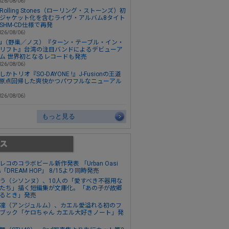
26/08/06）
e Rolling Stones（ローリング・ストーンズ）初
ジャケット化を含むライヴ・アルバム8タイト
SHM-CD仕様で再発
26/08/06）
su（野巢／ノス）『ターン・テーブル・イン・
リフト』台湾の注目バンドによるデビューア
ム 世界初となるレコードも発売
26/08/06）
しかトリオ『SO-DAYONE !』J-Fusionの王道
原点回帰した爽快かつパワフルなニューアル
26/08/06）
もっと見る
レコのコラボビール新作発表 「Urban Oasi
&「DREAM HOP」 8/15より同時発売
う（シソンヌ）、10人の「愛すべき不器用な
たち」描く短編集が文庫化。「あの子が故郷
るとき」発売
凜（アンジュルム）、カエル愛溢れる初のフ
ブック「ケロちゃん カエル大好きノート」発