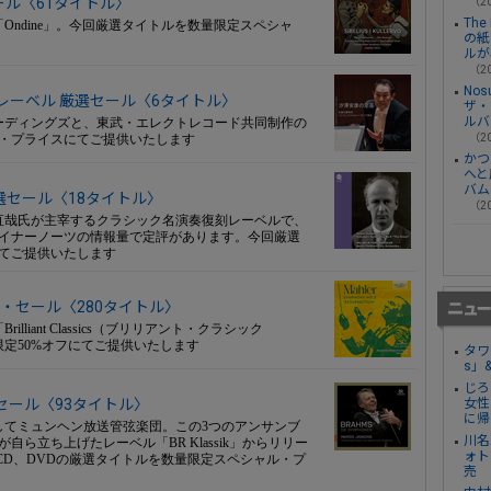
セール〈61タイトル〉
（20
Th
ndine」。今回厳選タイトルを数量限定スペシャ
の紙
ルが
（20
No
レーベル 厳選セール〈6タイトル〉
ザ・
ルバ
ーディングズと、東武・エレクトレコード共同制作の
・プライスにてご提供いたします
（20
かつ
へと
バム
 厳選セール〈18タイトル〉
（20
の平林直哉氏が主宰するクラシック名演奏復刻レーベルで、
イナーノーツの情報量で定評があります。今回厳選
てご提供いたします
50%オフ・セール〈280タイトル〉
iant Classics（ブリリアント・クラシック
定50%オフにてご提供いたします
タワ
s」
じろ
厳選セール〈93タイトル〉
女性
に帰
てミュンヘン放送管弦楽団。この3つのアンサンブ
川名
ら立ち上げたレーベル「BR Klassik」からリリー
ォト
CD、DVDの厳選タイトルを数量限定スペシャル・プ
売