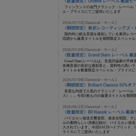
〈数量限定〉Ondine レーベル 厳選
フィンランドの名門クラシック・レーベル「O
ル・プライスにてご提供いたします
2026/07/10[ Classical・セール ]
〈期間限定〉東武レコーディングズ・
国内外に眠る音源を復刻している東武レコ
旧譜から厳選タイトルを期間限定スペシャル
2026/07/09[ Classical・セール ]
〈数量限定〉Grand Slam レーベル
Grand Slam レーベルは、音楽評論家
各種音源の良好な復刻音と、資料性の高いラ
タイトルを数量限定スペシャル・プライスに
2026/07/08[ Classical・セール ]
〈期間限定〉Brilliant Classics 
良質な内容で人気のクラシック・レーベル「Brill
ス）」。今回1枚ものの厳選タイトルを期間限
2026/06/23[ Classical・セール ]
〈数量限定〉BR Klassik レーベル 
バイエルン放送交響楽団、放送合唱団、そし
ルの素晴らしい演奏記録が、バイエルン放送が自
スされています。今回SACDハイブリッド、
ライスにてご提供いたします