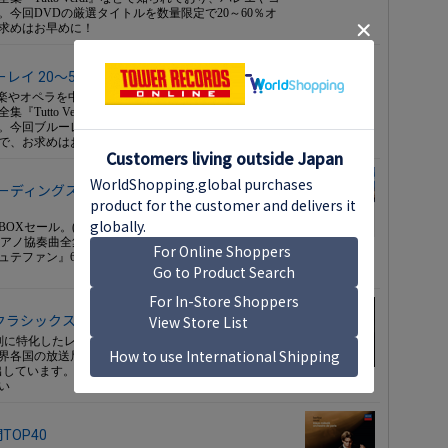
今回DVDの厳選タイトルを数量限定で20～60％オ
求めはお早めに！
イ 20～50％オフセール(134タイトル)
ク音楽やオペラを中心とした映像作品を制作・販売する映
Tutto Verdi』などで知られており、バレエやコ
。今回ブルーレイの厳選タイトルを数量限定で20～
ので、お求めはお早めに！
ィングス LP-BOX 最終在庫セール(3タイ
OXセール。(1)ラトル/シベリウス：交響曲全集 7枚
アノ協奏曲全集 5枚組、(3)K.ペトレンコ『ベートー
ュテファン』6枚組。数量限定ですので、お求めはお
ン・クラシックス) 15％オフ・セール(29タイトル)
刻に特化したレーベルです。往年の巨匠たちによる
界各国の放送局やアーカイブから正規にライセンス
しています。今回、カタログにあるCDを15％オフに
い
TOP40