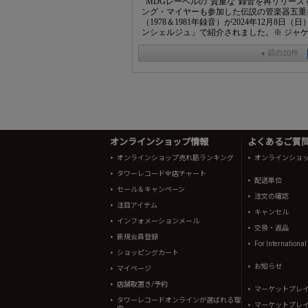
MDGレーベルの"貴重な"録音を再リリー
ング・マイヤーも参加した伝説の管楽器五重
（1978＆1981年録音）が2024年12月
ンシェルジュ」で紹介されました。※ ジャケッ
前の20件
オンラインショップ情報
よくあるご質問 
オンラインショップ売れ筋ランキング
オンラインショ
タワーレコード全店チャート
配送単位
セール＆キャンペーン
注文の確認
注目アイテム
キャンセル
インフォメーションメール
交換・返品
新規会員登録
For Internationa
ショッピングカート
お知らせ
マイページ
店舗取置き/予約
マーケットプレ
タワーレコードオンラインが選ばれる理
マーケットプレ