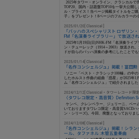
2025年タワー・オンライン、クラシカルで
TOP20、国内・話題盤TOP10を一挙大公開しま
ル・プライス！当ページ掲載タイトルをご購入
子」をプレゼント！8ページのフルカラーの
2025/01/20[ Classical ]
「バッハのスペシャリスト ロザリン・テュ
FM「名演奏ライブラリー」で放送さ
2025年1月19日(日)NHK-FM「名演奏
ン・テューレック（1914～2003）放送さ
ドが自らのバッハ演奏の参考にしたことでも
2025/01/14[ Classical ]
「名作コンシェルジュ」掲載！冨田勲
ソニー「ベスト・クラシック100極」の中の
したホルスト作曲の組曲「惑星」が2025年
ム「名作コンシェルジュ」で紹介されました
2024/12/12[ Classical・タワーレコード限定
〈タワレコ限定・高音質〉Definition 
ケンペ、クレンペラー、ジュリーニ、ベー
いておりますタワレコ限定・高音質SACDハイブリッ
ン・シリーズ)。今回、廃盤となっておりま
2024/12/08[ Classical ]
「名作コンシェルジュ」掲載！シラン
ール、タファネル: 木管五重奏曲