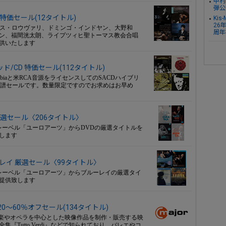
中村
弾公
価セール(12タイトル)
Ki
26
ス・ロウヴァリ、ドミンゴ・インドヤン、大野和
周年
ン、福間洸太朗、ライプツィヒ聖トーマス教会合唱
供いたします
ド/CD 特価セール(112タイトル)
biaと米RCA音源をライセンスしてのSACDハイブリ
旧譜セールです。数量限定ですのでお求めはお早め
 厳選セール〈206タイトル〉
ーベル「ユーロアーツ」からDVDの厳選タイトルを
します
ルーレイ 厳選セール〈99タイトル〉
レーベル「ユーロアーツ」からブルーレイの厳選タイ
提供致します
0～60％オフセール(134タイトル)
ク音楽やオペラを中心とした映像作品を制作・販売する映
Tutto Verdi』などで知られており、バレエやコ