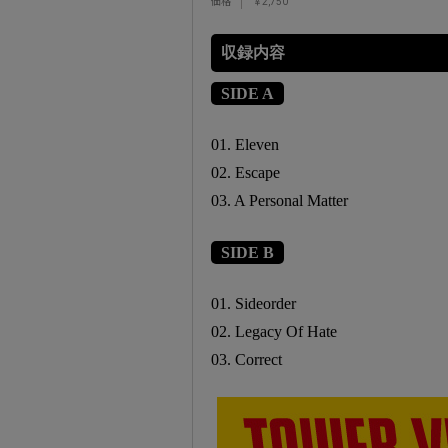
価格
￥2,750
収録内容
SIDE A
01. Eleven
02. Escape
03. A Personal Matter
SIDE B
01. Sideorder
02. Legacy Of Hate
03. Correct