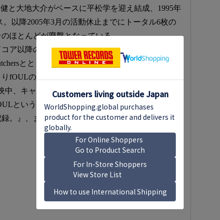
谷口健と大地大介がベースに平松学を迎え結成、1995年
リリース。以降2005年3月の活動休止までにトータル6枚の
そのほとんどが廃盤となっている。
ドコア以降のオルタナティブ・サウンド、そのスリ
ty butchersとともにその後のシーンに多大な影響を与え
よりfOULの活動を記録したドキュメンタリー映画
上映中、キャッチコピーは『燃え滾るギター、奮え立
OULという、何処を探しても何処にもない音と佇ま
録。』、まさにfOULというバンドを表している。