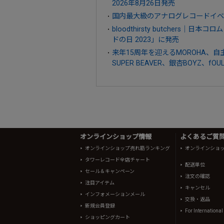
2026年8月26日発売
国内最大級のアナログレコードイベン
bloodthirsty butcher
ドの日 2023」に発売
来年15周年を迎えるMOROHA
SUPER BEAVER、銀杏BOYZ、fOU
オンラインショップ情報
よくあるご質問 
オンラインショップ売れ筋ランキング
オンラインショ
タワーレコード全店チャート
配送単位
セール＆キャンペーン
注文の確認
注目アイテム
キャンセル
インフォメーションメール
交換・返品
新規会員登録
For Internationa
ショッピングカート