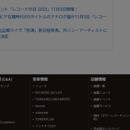
ト「レコードの日 2023」11月3日開催！
s｜日本コロムビア在籍時代の3タイトルのアナログ盤が11月3日「レコー
、自主企画ライヴ「怒濤」新日程発表。対バン・アーティストに
L決定
(Q&A)
音楽情報
店舗情報
ッピング
ニュース
店舗一覧
NO MUSIC, NO LIFE.
店舗ニュース
TOWER RECORDS ARTISTS
店舗イベント
bounce
店舗サービス
intoxicate
規約（タワーレコードメン
約）
TOWER PLUS+
l Customers
イントキブログ
渋谷店ホームページ