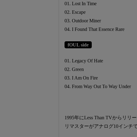
01. Lost In Time
02. Escape
03. Outdoor Miner
04. I Found That Essence Rare
fOUL side
01. Legacy Of Hate
02. Green
03. I Am On Fire
04. From Way Out To Way Under
1995年にLess Than TV
リマスターがアナログ10インチ