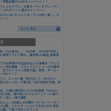
！買取金額20％UPキャンペーン！！
ワレコマケプレ〉対象オーディオプレーヤー
！10％ポイント還元キャンペーン
WITCH ON! タワレコ オーディオ祭～夏～」キ
ペーン
もっと見る
桜（乃木坂46）、「BOMB 2026年9月号」
＆巻頭グラビア飾る。裏表紙は6期生 長嶋凛
プロ60年間の作品詰め込んだ豪華本「テレビ
ジン特別編集 ウルトラマンシリーズ60周年
 全ウルトラマン記録大鑑」発売。オール・
ー300ページ
ラン、エッセイ集「声を出して、呼びかけ
話せばいいの」が第2回「永井荷風文学賞」受
光、30歳の節目刻んだ2nd写真集「Ortensi
刊行決定。憧れ続けたヴェネツィア リド島で
た一生に一度の撮影
みょん、6年越しの念願叶った“スーパーガー
MV公開。イルミネーションで形作られた男性
心臓」で歌う切ないロマンス