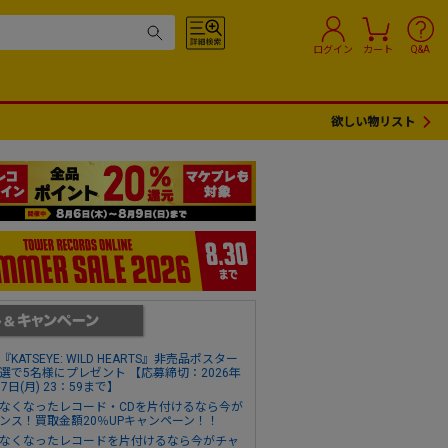
ログイン
カート
Q&A
欲しい物リスト
『KATSEYE: WILD HEARTS』非売品ポスター
選で5名様にプレゼント 【応募締切：2026年
17日(月) 23：59まで】
なくなったレコード・CDを片付けるなら今が
ンス！買取金額20％UPキャンペーン！！
なくなったレコードを片付けるなら今がチャ