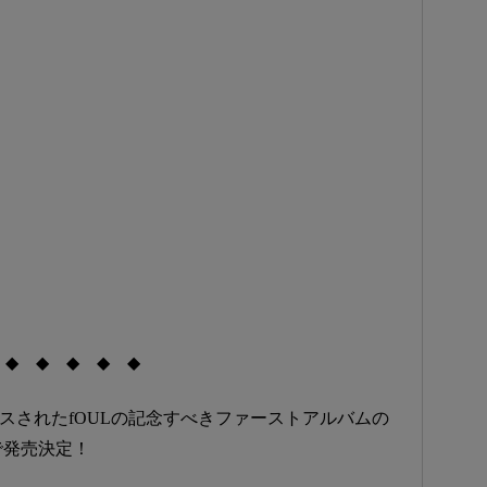
◆ ◆ ◆ ◆ ◆
からリリースされたfOULの記念すべきファーストアルバムの
で発売決定！