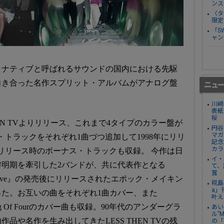
ンス
〈タ
限定
「S
ャン
タナティブと呼ばれるサウンドの国内における先駆
向き合った名作スプリット・アルバムがアナログ盤
川﨑
表紙
桜
THAN TVよりリリース、これまで4タイプのカラー盤が
円谷
マガ
トラックをそれぞれ1曲づつ追加して1998年にリリ
記念
カラ
リリース時のボーナス・トラックも収録。 今作は日
イ・
明期を牽引した2バンドが、共に代表作となる
て、
賞
ky Groove』の発売後にリリースされたエポック・メイキン
椛島
a」
た。お互いの曲をそれぞれ1曲カバー、また
叶え
IREとGang Of Fourのカバー曲も収録。90年代のアンダーグラ
あい
ル”
品や名作を生み出してきたLESS THEN TVの残
の「