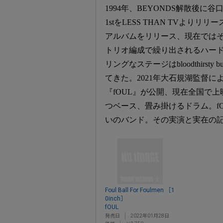
1994年、BEYONDS解散後に
1stをLESS THAN TVより
アルバムをリリース、現在では
トリオ編成で繰り出されるハー
リングなステージはbloodthirs
てきた。2021年大石規湖監督に
『fOUL』が公開、現在全国で
つベース、畳み掛けるドラム。f
いのバンド。その実演と実在の記
Foul Ball For Foulmen ［1
0inch］
fOUL
発売日
2022年01月28日