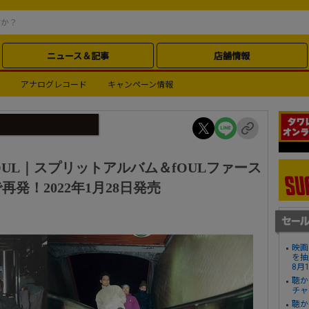
ニュース＆記事
店舗情報
アナログレコード
キャンペーン情報
ers ＆ fOUL｜スプリットアルバム＆fOULファース
発！2022年1月28日発売
映画
を抽
8月
聴か
チャ
聴か