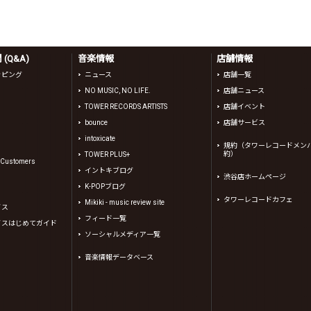
(Q&A)
音楽情報
店舗情報
ッピング
ニュース
店舗一覧
NO MUSIC, NO LIFE.
店舗ニュース
TOWER RECORDS ARTISTS
店舗イベント
bounce
店舗サービス
intoxicate
規約（タワーレコードメン
約）
TOWER PLUS+
l Customers
イントキブログ
渋谷店ホームページ
K-POPブログ
タワーレコードカフェ
Mikiki - music review site
イス
フィード一覧
イスはじめてガイド
ソーシャルメディア一覧
音楽情報データベース