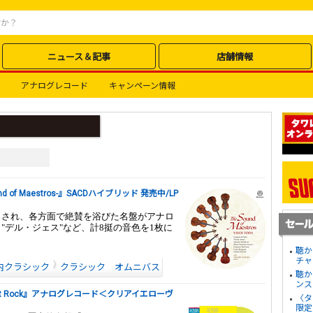
ニュース＆記事
店舗情報
アナログレコード
キャンペーン情報
of Maestros-』SACDハイブリッド 発売中/LP
ースされ、各方面で絶賛を浴びた名盤がアナロ
"デル・ジェス"など、計8挺の音色を1枚に
聴か
チャ
内クラシック
クラシック オムニバス
聴か
ンス
 Meet Rock』アナログレコード＜クリアイエローヴ
〈タ
限定