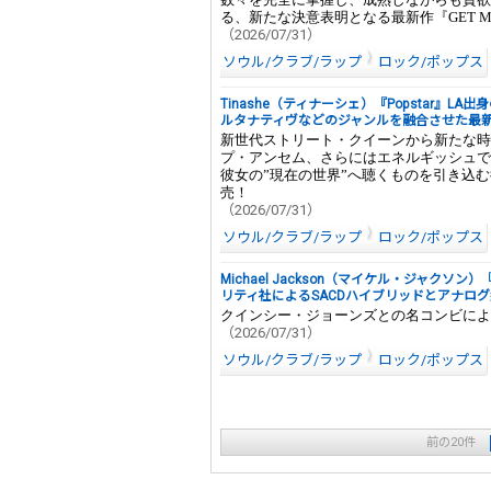
る、新たな決意表明となる最新作『GET M
（2026/07/31）
ソウル/クラブ/ラップ
ロック/ポップス
Tinashe（ティナーシェ）『Popstar』L
ルタナティヴなどのジャンルを融合させた最
新世代ストリート・クイーンから新たな時
プ・アンセム、さらにはエネルギッシュで
彼女の”現在の世界”へ聴くものを引き込む
売！
（2026/07/31）
ソウル/クラブ/ラップ
ロック/ポップス
Michael Jackson（マイケル・ジャク
リティ社によるSACDハイブリッドとアナロ
クインシー・ジョーンズとの名コンビによ
（2026/07/31）
ソウル/クラブ/ラップ
ロック/ポップス
前の20件