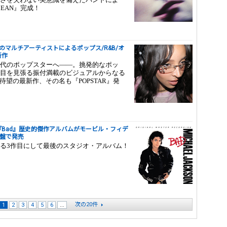
EAN』完成！
A出身のマルチアーティストによるポップス/R&B/オ
新作
代のポップスターへ――。挑発的なポッ
目を見張る振付満載のビジュアルからなる
待望の最新作、その名も『POPSTAR』発
ソン）『Bad』歴史的傑作アルバムがモービル・フィデ
グ盤で発売
る3作目にして最後のスタジオ・アルバム！
次の20件
1
2
3
4
5
6
...