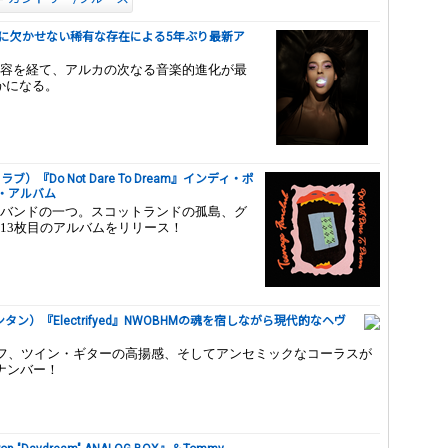
ーンに欠かせない稀有な存在による5年ぶり最新ア
容を経て、アルカの次なる音楽的進化が最
かになる。
ブ）『Do Not Dare To Dream』インディ・ポ
・アルバム
バンドの一つ。スコットランドの孤島、グ
13枚目のアルバムをリリース！
・パンタン）『Electrifyed』NWOBHMの魂を宿しながら現代的なヘヴ
鋭利なリフ、ツイン・ギターの高揚感、そしてアンセミックなコーラスが
力ナンバー！