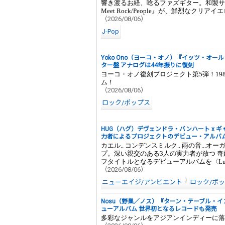
響き渡るお経、唸るファズギター。和製サイケの
Meet Rock/People』が、鮮烈なクリア
（2026/08/06）
J-Pop
Yoko Ono（ヨーコ・オノ）『イッツ・オ
ター盤 アナログは44年振りに復刻
ヨーコ・オノ復刻プロジェクト第5弾！19
ム！
（2026/08/06）
ロック/ポップス
HUG（ハグ）デヴェンドラ・バンハート x ギ
力者によるプロジェクトのデビュー・アルバ
カエル.. コンデンスミルク.. 雨の音..
プ。深い親交のある3人の実力者が放つ 
フタイトルとなるデビューアルバムを〈Lua
（2026/08/06）
ニューエイジ/アンビエント
ロック/ポ
Nosu（野巢／ノス）『ターン・テーブル・
ューアルバム 世界初となるレコードも発売
多彩なジャンルをアジアンインディーに落