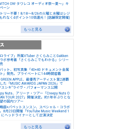
WITCH ON! タワレコ オーディオ祭～夏～」キ
ペーン
トリー不要！8/18～8/26の火曜と水曜はレジ
もれなくdポイント10倍還元！(店舗限定開催)
もっと見る
ロライブ」所属VTuber さくらみことGakken
ラボ参考書「さくらみこでもわかる」シリー
売
バット、初写真集「40×40 ドキュメント金属
ト」発売。プライベートに144時間密着
s. GREEN APPLE、最優秀アーティスト賞2連覇
た「MUSIC AWARDS JAPAN 2026」で
クスシキ”ライヴ・パフォーマンス公開
epy Nuts、アリーナ・ツアー「Creepy Nuts O
MAN TOUR 2027」開催決定。約1年半ぶりとな
望の国内ツアー
晴臣×パペットスンスン、スペシャル・コラボ
8月23日開催「YouTube Music Weekend 1
0」にヘッドライナーとして出演決定
もっと見る