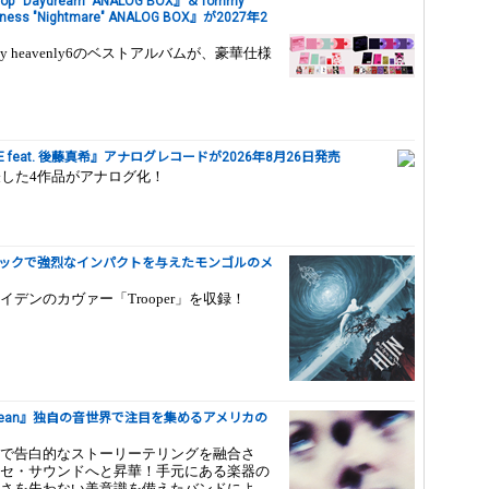
a Pop "Daydream" ANALOG BOX』＆Tommy
arkness "Nightmare" ANALOG BOX』が2027年2
mmy heavenly6のベストアルバムが、豪華仕様
 feat. 後藤真希』アナログレコードが2026年8月26日発売
で発表した4作品がアナログ化！
フジロックで強烈なインパクトを与えたモンゴルのメ
デンのカヴァー「Trooper」を収録！
t Mean』独自の音世界で注目を集めるアメリカの
で告白的なストーリーテリングを融合さ
セ・サウンドへと昇華！手元にある楽器の
さを失わない美意識を備えたバンドによ