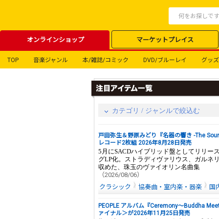
オンラインショップ
マーケットプレイス
TOP
音楽ジャンル
本/雑誌/コミック
DVD/ブルーレイ
グッズ
カテゴリ / ジャンルで絞込む
戸田弥生＆野原みどり『名器の響き -The Sound 
レコード2枚組 2026年8月28日発売
5月にSACDハイブリッド盤としてリリ
グLP化。ストラディヴァリウス、ガルネリ
収めた、珠玉のヴァイオリン名曲集
（2026/08/06）
クラシック
協奏曲・室内楽・器楽
国
PEOPLE アルバム『Ceremony～Buddha
ァイナル＞が2026年11月25日発売