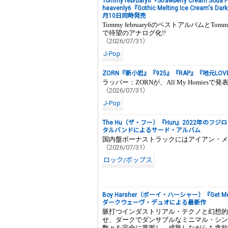
Tommy february6『Strawberry Cream Sod
heavenly6『Gothic Melting Ice Cream's D
月10日同時発売
Tommy february6のベストアルバムとTo
で待望のアナログ化!!
（2026/07/31）
J-Pop
ZORN『新小岩』『925』『RAP』『地元LOVE
ラッパー：ZORNが、All My Homies
（2026/07/31）
J-Pop
The Hu（ザ・フー）『Hun』2022年の
タルバンドによるサード・アルバム
国内盤ボーナストラックにはアイアン・メイ
（2026/07/31）
ロック/ポップス
Boy Harsher（ボーイ・ハーシャー）『Ge
ダークウェーヴ・デュオによる最新作
脈打つインダストリアル・テクノと幻想的
せ、ダークでダンサブルなミニマル・シン
数々を完全に掌握し、成熟しながらも貪欲