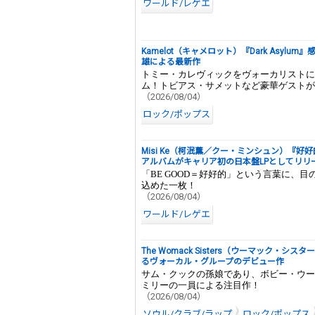
ワールド/レゲエ
Kamelot（キャメロット）『Dark Asy
雄による最新作
トミー・カレヴィックをヴォーカリストに
ム！トビアス・サメットなど豪華ゲストが
（2026/08/04）
ロック/ポップス
Misi Ke（柯泯薰／クー・ミンシュン）『好好
アルバムがキャリア初の日本盤LPとしてリリ
「BE GOOD＝好好的」という言葉に、
込めた一枚！
（2026/08/04）
ワールド/レゲエ
The Womack Sisters（ウーマック
るヴォーカル・グループのデビュー作
サム・クックの孫娘であり、ボビー・ウー
ミリーの一員による注目作！
（2026/08/04）
ソウル/クラブ/ラップ
ロック/ポップス