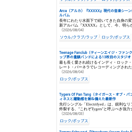
Arca（アルカ）『XXXXX』現代の音楽シ
ルバム
長年にわたり水面下で続いてきた自身の変
新アルバム『XXXXX』として、今、明ら
（2026/08/04）
ソウル/クラブ/ラップ
ロック/ポップス
Teenage Fanclub（ティーンエイジ・ファンクラ
ップ界の重鎮バンドによる13枚目のスタジオ
最も長く愛され続けるインディ・ロック・
レート・バーネラでレコーディングされた
（2026/08/04）
ロック/ポップス
Tygers Of Pan Tang（タイガース・オブ
ィネスと躍動感を兼ね備えた最新作
先行シングル「Electrifyed」は、
炸裂する、"これぞTygers"と呼ぶべき強
（2026/08/03）
ロック/ポップス