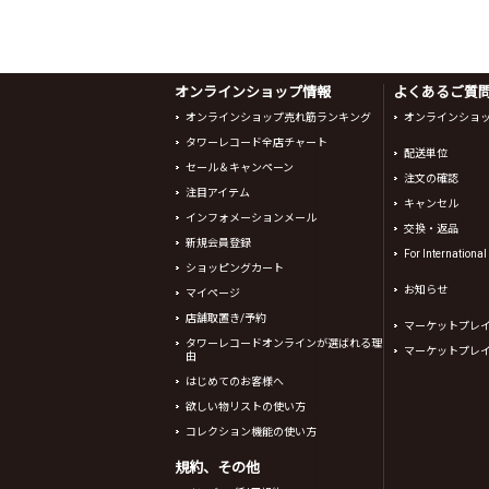
オンラインショップ情報
よくあるご質問 
オンラインショップ売れ筋ランキング
オンラインショ
タワーレコード全店チャート
配送単位
セール＆キャンペーン
注文の確認
注目アイテム
キャンセル
インフォメーションメール
交換・返品
新規会員登録
For Internationa
ショッピングカート
お知らせ
マイページ
店舗取置き/予約
マーケットプレ
タワーレコードオンラインが選ばれる理
マーケットプレ
由
はじめてのお客様へ
欲しい物リストの使い方
コレクション機能の使い方
規約、その他