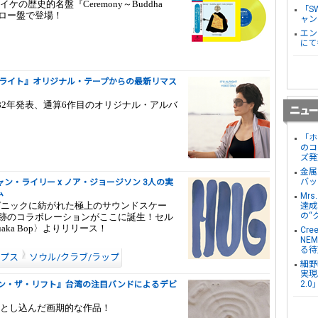
歴史的名盤『Ceremony～Buddha
「S
イエロー盤で登場！
ャン
エン
にて
ールライト』オリジナル・テープからの最新リマス
82年発表、通算6作目のオリジナル・アルバ
「ホ
のコ
ズ発
金属
バッ
ャン・ライリー x ノア・ジョージソン 3人の実
ム
Mr
.オーガニックに紡がれた極上のサウンドスケー
達成し
の“
奇跡のコラボレーションがここに誕生！セル
ka Bop〉よりリリース！
Cre
NE
る待
ップス
ソウル/クラブ/ラップ
細野
実現。
2.
イン・ザ・リフト』台湾の注目バンドによるデビ
とし込んだ画期的な作品！