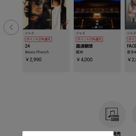
ジャズ
ジャズ
ジャズ
ポイント20%還元
ポイント20%還元
ポイ
24
圓通観想
FACE
Alexis Ffrench
姫神
喜多
￥2,990
￥4,000
￥2,
今後発売