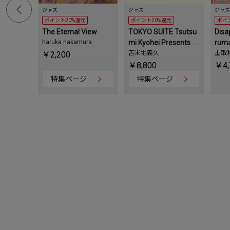
ジャズ
ジャズ
ジャズ
ポイント20%還元
ポイント20%還元
ポイ
The Eternal View
TOKYO SUITE Tsutsu
Disa
haruka nakamura
mi Kyohei Presents fo
ru
r TOMA＜限定生産盤/
苫米地義久
土取
￥2,200
180g重量盤＞
￥8,800
￥4,
特集ページ
特集ページ