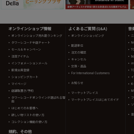
オンラインショップ情報
よくあるご質問 (Q&A)
音
オンラインショップ売れ筋ランキング
オンラインショッピング
ニ
タワーレコード全店チャート
N
配送単位
セール＆キャンペーン
T
注文の確認
注目アイテム
b
キャンセル
インフォメーションメール
in
交換・返品
新規会員登録
T
For International Customers
ショッピングカート
イ
お知らせ
マイページ
K
店舗取置き/予約
Mi
マーケットプレイス
タワーレコードオンラインが選ばれる理
フ
マーケットプレイスはじめてガイド
由
ソ
はじめてのお客様へ
音
欲しい物リストの使い方
コレクション機能の使い方
規約、その他