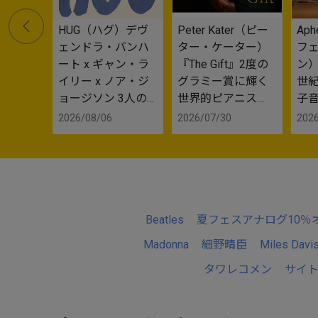
HUG（ハグ）デヴ
Peter Kater（ピー
Aph
ェンドラ・バンハ
ター・ケーター）
フ
ート x ギャン・ラ
『The Gift』2度の
ン）
イリー x ノア・ジ
グラミー賞に輝く
世
ョージソン 3人の
世界的ピアニス
子音
実力者によるプロ
ト・作曲家による
5周
2026/08/06
2026/07/30
2026
ジェクトのデビュ
初の国内盤CD
ー・アルバム
Beatles
夏フェスアナログ10％
Madonna
細野晴臣
Miles Davi
タワレコメン
サイ