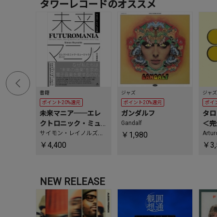
タワーレコードのオススメ
書籍
ジャズ
ジャズ
ポイント20%還元
ポイント20%還元
ポイ
未来マニア──エレ
ガンダルフ
タロ
クトロニック・ミュ
Gandalf
＜完
ージック・ガイド
サイモン・レイノルズ
、
Arturo
￥1,980
江口理恵
￥4,400
￥3,
NEW RELEASE