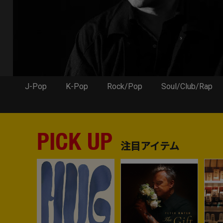
J-Pop
K-Pop
Rock/Pop
Soul/Club/Rap
PICK UP
注目アイテム