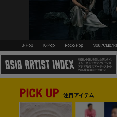
J-Pop
K-Pop
Rock/Pop
Soul/Club/R
PICK UP
注目アイテム