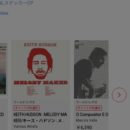
NLステッカーCP
line
ワールド/レゲエ
ワールド/レゲエ
ワールド/レゲ
ポイント20%還元
ポイント20%還元
ポイント20
CD
KEITH HUDSON : MELODY MA
O Compositor E O Cantor
O Composi
KER/キース・ハドソン : メロ
Marcos Valle
Marcos Val
ディー・メーカー
Various Artists
￥6,390
￥6,390