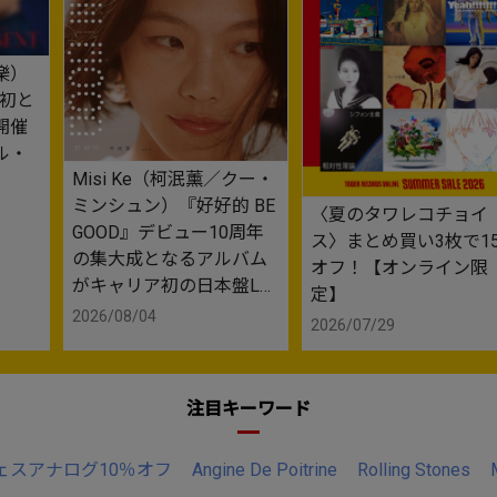
樂）
身初と
開催
ル・
Misi Ke（柯泯薰／クー・
ミンシュン）『好好的 BE
〈夏のタワレコチョイ
GOOD』デビュー10周年
ス〉まとめ買い3枚で1
の集大成となるアルバム
オフ！【オンライン限
がキャリア初の日本盤LP
定】
としてリリース
2026/08/04
2026/07/29
注目キーワード
ェスアナログ10％オフ
Angine De Poitrine
Rolling Stones