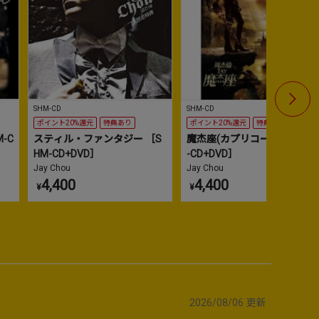
SHM-CD
SHM-CD
SHM-CD
ポイント20%還元
特典あり
ポイント20%還元
特典あり
ポイント20
-C
スティル・ファンタジー ［S
魔杰座(カプリコーン) ［SHM
魔杰座(カ
HM-CD+DVD］
-CD+DVD］
-CD+DVD
Jay Chou
Jay Chou
Jay Chou
4,400
4,400
4,400
¥
¥
¥
2026/08/06
更新
5
6
6
No.
No.
No.