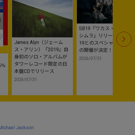
SB19『ワカス・アット・
SB19
シムラ』リリース記念 SB
シムラ』
James Alyn（ジェーム
19とのスペシャル撮影会
19との
ス・アリン）『2019』自
の開催が決定！
の開催が
身初のソロ・アルバムが
2026/07/31
2026/07/
タワーレコード限定の日
5％
本盤CDでリリース
2026/07/31
Michael Jackson