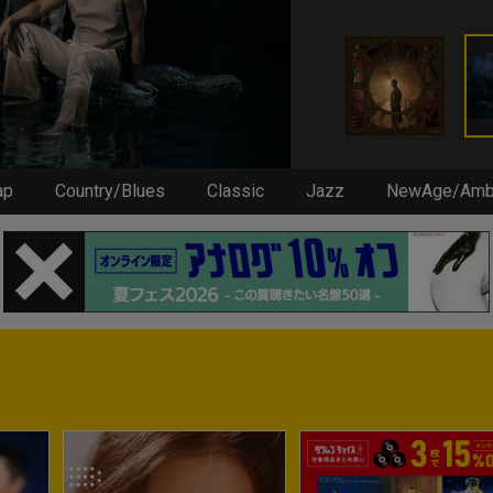
ap
Country/Blues
Classic
Jazz
NewAge/Amb