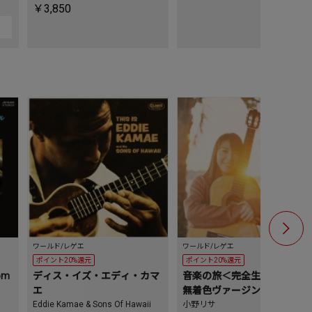
￥3,850
ワールド/レゲエ
ワールド/レゲエ
ワールド/レゲ
ポイント20%還元
ポイント20%還元
ポイント20
om
ディス・イズ・エディ・カマ
音楽の旅＜完全生産限定盤/
音楽の旅
エ
無着色ヴァージン・ヴィニー
無着色ヴ
Eddie Kamae & Sons Of Hawaii
ル＞
小野リサ
ル＞
小野リサ