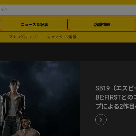
ニュース＆記事
店舗情報
アナログレコード
キャンペーン情報
Seu Jorge（セ
ラジルを代表する
とボサノヴァを融