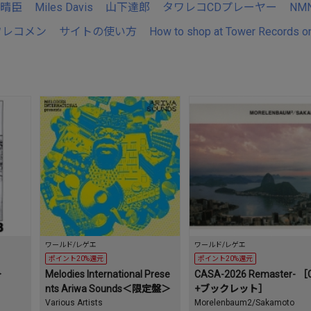
晴臣
Miles Davis
山下達郎
タワレコCDプレーヤー
NM
ワレコメン
サイトの使い方
How to shop at Tower Records on
ワールド/レゲエ
ワールド/レゲエ
ポイント20%還元
ポイント20%還元
＞
Melodies International Prese
CASA-2026 Remaster- ［
nts Ariwa Sounds＜限定盤＞
+ブックレット］
Various Artists
Morelenbaum2/Sakamoto