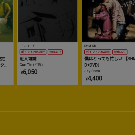
LPレコード
SHM-CD
ポイント20%還元
特典あり
ポイント20%還元
特典あり
限定
近人可読
僕はとっても忙しい ［SHM
(クリ
Cun Tie (寸鉄)
D+DVD］
6,050
Jay Chou
¥
4,400
¥
3
4
No.
No.