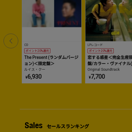
CD
LPレコード
ポイント20%還元
ポイント20%還元
The Present (ランダムバージ
恋する惑星＜完全生産
ョン)＜限定盤＞
盤/カラー・ヴァイナル
ルイス・クー
ア・イエロー)＞
Original Soundtrack
6,930
7,700
¥
¥
Sales
セールスランキング
1
2
No.
No.