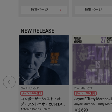
特集ページ
特集ページ
NEW RELEASE
ワールド/レゲエ
ワールド/レゲエ
ポイント20%還元
ポイント20%還元
コンポーザー/ベスト・オ
Joyce E Tutty Moreno J
ブ・アントニオ・カルロス・
Joyce Moreno
、
Tutty Mor
Adrian Younge
ジョビン
Antonio Carlos Jobim
￥2,690