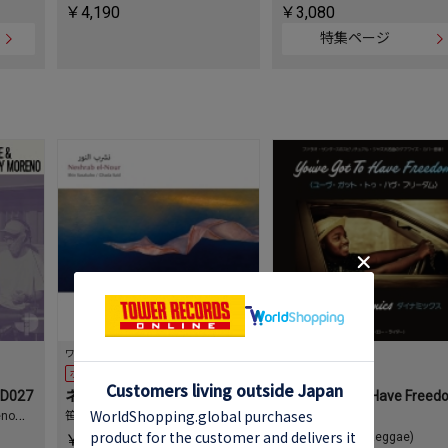
￥4,190
￥3,080
特集ページ
ワールド/レゲエ
ワールド/レゲエ
ポイント20%還元
ポイント20%還元
ID027
ネシラブエヌール (光を飲む)
You've Got To Have Freed
eno
、
笹久保伸
、
Ghada Said
/ Low Rider
The Dynamics (Reggae)
￥3,300