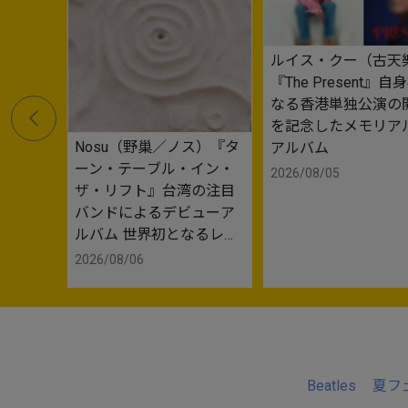
ルイス・クー（古天
『The Present』自
なる香港単独公演の
を記念したメモリア
Nosu（野巢／ノス）『タ
アルバム
ーン・テーブル・イン・
2026/08/05
ザ・リフト』台湾の注目
バンドによるデビューア
ルバム 世界初となるレコ
ードも発売
2026/08/06
Beatles
夏フ