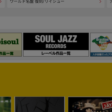
ワールド名盤 復刻/リイシュー
3
4
No.
No.