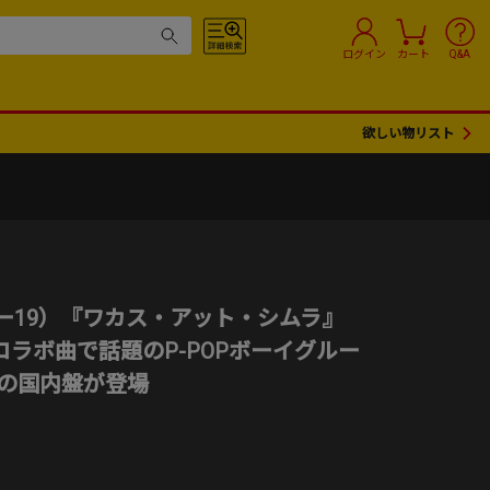
ログイン
カート
Q&A
欲しい物リスト
ウ・ジョルジ）『The Other Side』ブ
音楽家による2026年最新作 ジャズ
合させたMPB大傑作