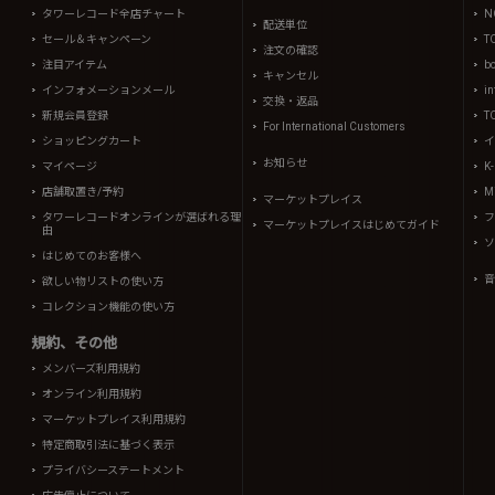
タワーレコード全店チャート
N
配送単位
セール＆キャンペーン
T
注文の確認
注目アイテム
b
キャンセル
インフォメーションメール
in
交換・返品
新規会員登録
T
For International Customers
ショッピングカート
イ
お知らせ
マイページ
K
店舗取置き/予約
Mi
マーケットプレイス
タワーレコードオンラインが選ばれる理
フ
マーケットプレイスはじめてガイド
由
ソ
はじめてのお客様へ
音
欲しい物リストの使い方
コレクション機能の使い方
規約、その他
メンバーズ利用規約
オンライン利用規約
マーケットプレイス利用規約
特定商取引法に基づく表示
プライバシーステートメント