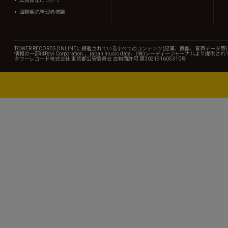
広告停止について
酒類販売管理者標識
TOWER RECORDS ONLINEに掲載されているすべてのコンテンツ(記事、画像、音声デ
情報の一部はRovi Corporation.、japan music data、(株)シーディージャーナルより提供
タワーレコード株式会社 東京都公安委員会 古物商許可 第302191605310号